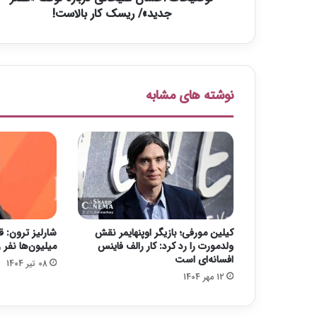
ا
جدید»/ ریسک کار بالاست!
ن
ع
ل
ی
خ
نوشته های مشابه
ا
ن
ی
د
ر
ب
ا
ر
ه
کیلین مورفی؛ بازیگر اوپنهایمر نقش
شارلیز ترون:
ت
ولدمورت را رد کرد: کار رالف فاینس
میلیون‌ها نفر ر
و
افسانه‌ای است
08 تیر 1404
ق
12 مهر 1404
ف
«
ع