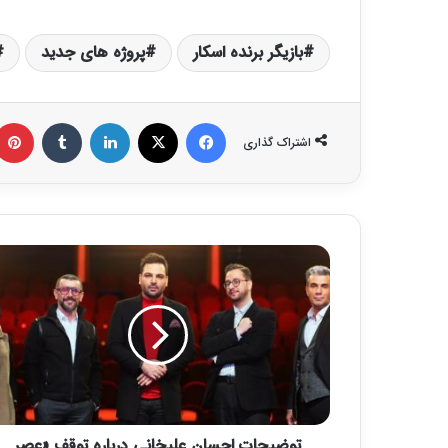
بازیگر برنده اسکار
پروژه های جدید
فیس بوک
X
لینکدین
‫تامبلر
اشتراک گذاری
ت
و
ض
ی
ح
ا
ت
ا
ح
توضیحات احسان علیخانی درباره توقف «عصر
س