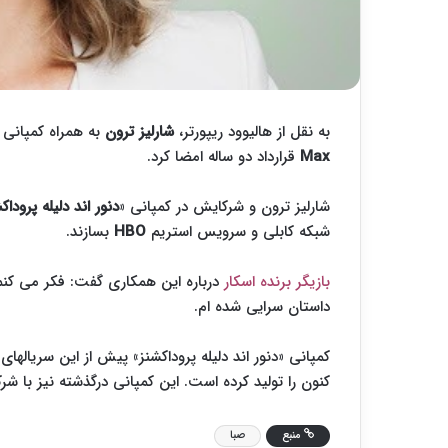
به نقل از هالیوود ریپورتر،
شارلیز ترون
به همراه کمپانی
Max
قرارداد دو ساله امضا کرد.
شارلیز ترون و شرکایش در کمپانی «
دنور اند دلیله پروداک
شبکه کابلی و سرویس استریم
HBO
بسازند.
بازیگر برنده اسکار
درباره این همکاری گفت: فکر می کنم
داستان سرایی شده ام.
کنون را تولید کرده است. این کمپانی درگذشته نیز با شرک
منبع
صبا