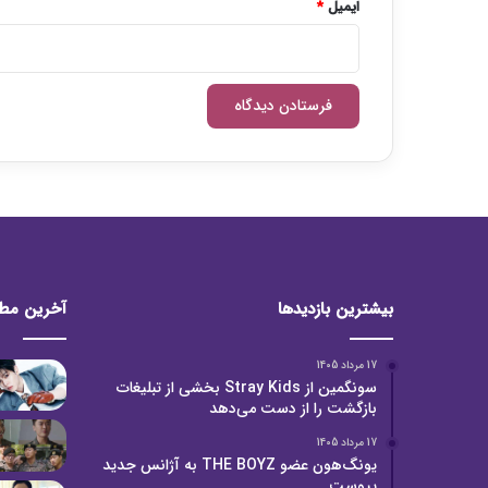
!
ایمیل
*
بیشترین بازدیدها
آخرین مط
17 مرداد 1405
سونگمین از Stray Kids بخشی از تبلیغات
بازگشت را از دست می‌دهد
17 مرداد 1405
یونگ‌هون عضو THE BOYZ به آژانس جدید
پیوست