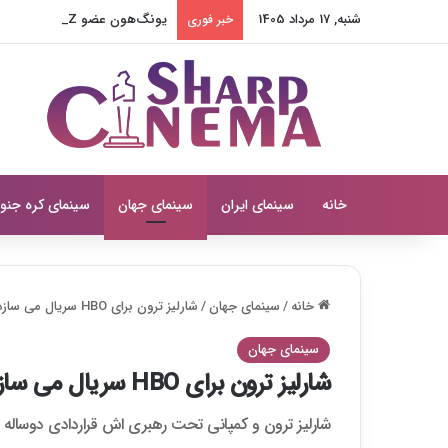
شنبه, 17 مرداد 1405
یونگ‌هون عضو THE BOYZ به آژانس جدید پیوست
خبر فوری
خانه
سینمای ایران
سینمای جهان
سینمای کره جنو
خانه
/
سینمای جهان
/
شارلیز ترون برای HBO سریال می سازد
سینمای جهان
شارلیز ترون برای HBO سریال می سازد
شارلیز ترون و کمپانی تحت رهبری اش قراردادی دوساله با HBO امضا کردن