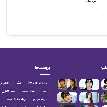
وب‌ سایت
الب
برچسب‌ها
Korean drama
اسکار
اصغر فر
انیمه
انیمه جدید
انیمه فانتزی
بازیگر کره‌ای
تریلر جدید انیمه
ت