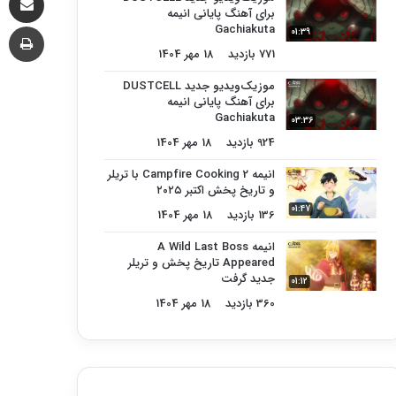
برای آهنگ پایانی انیمه
چا
Gachiakuta
01:39
771 بازدید
18 مهر 1404
موزیک‌ویدیو جدید DUSTCELL
برای آهنگ پایانی انیمه
Gachiakuta
03:36
924 بازدید
18 مهر 1404
انیمه Campfire Cooking 2 با تریلر
و تاریخ پخش اکتبر ۲۰۲۵
01:47
136 بازدید
18 مهر 1404
انیمه A Wild Last Boss
Appeared تاریخ پخش و تریلر
جدید گرفت
01:12
360 بازدید
18 مهر 1404