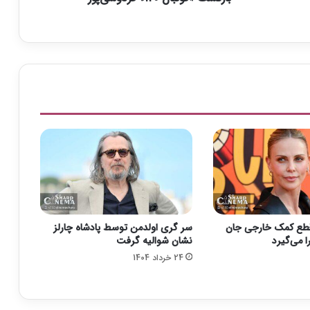
ب
ا
ل
۱
۲
۰
»
ف
ر
د
و
س
ی‌
پ
و
 قطع کمک خارجی جان
سر گری اولدمن توسط پادشاه چارلز
ر
ا می‌گیرد
نشان شوالیه گرفت
24 خرداد 1404