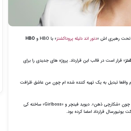
 تحت رهبری اش «
دنور اند دلیله پروداکشنز
» با HBO و
HBO
شنز
» قرار است در قالب این قرارداد. پروژه های جدیدی را برای
 واقعا تبدیل به یک تهیه کننده شده ام چون من عاشق ظرافت
کمپانی «دنور اند دلیله پروداکشنز» پیش از این سریالهای چون «شکارچی ذهن». دیوید فینچر و «Girlboss» ساخته کی
ت یونیورسال قرارداد امضا کرده بود.