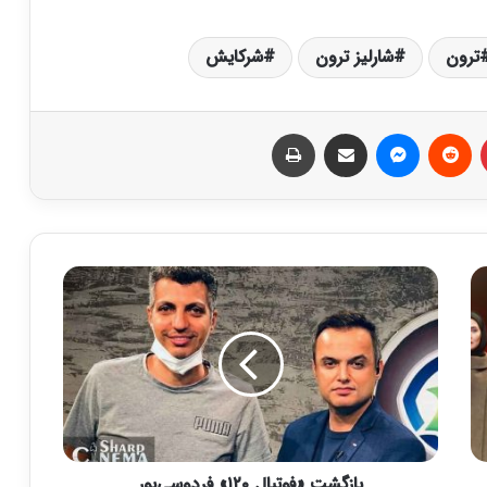
ترون
شارلیز ترون
شرکایش
‫پین‌ترست
‫رددیت
پیام رسان
اشتراک گذاری از طریق ایمیل
چاپ
ب
ا
ز
گ
ش
ت
«
ف
و
بازگشت «فوتبال ۱۲۰» فردوسی‌پور
ت