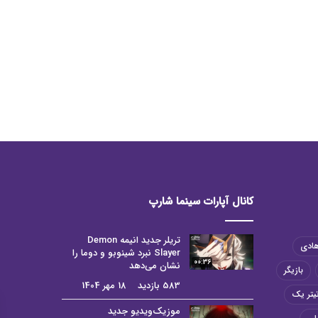
کانال آپارات سینما شارپ
تریلر جدید انیمه Demon
هادی
Slayer نبرد شینوبو و دوما را
00:36
نشان می‌دهد
بازیگر
583 بازدید
18 مهر 1404
یتر یک
موزیک‌ویدیو جدید