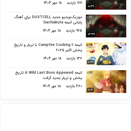
771 بازدید
18 مهر 1404
01:39
موزیک‌ویدیو جدید DUSTCELL برای آهنگ
پایانی انیمه Gachiakuta
925 بازدید
18 مهر 1404
03:36
انیمه Campfire Cooking 2 با تریلر و تاریخ
پخش اکتبر ۲۰۲۵
136 بازدید
18 مهر 1404
01:47
انیمه A Wild Last Boss Appeared تاریخ
پخش و تریلر جدید گرفت
360 بازدید
18 مهر 1404
01:12