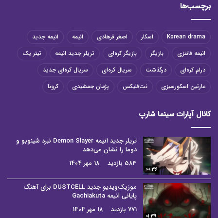
برچسب‌ها
Korean drama
اسکار
اصغر فرهادی
انیمه
انیمه جدید
انیمه فانتزی
بازیگر
بازیگر کره‌ای
تریلر جدید انیمه
تیتر یک
درام کره‌ای
درگذشت
سریال کره‌ای
سریال کره‌ای جدید
مارتین اسکورسیزی
نت‌فلیکس
پژمان جمشیدی
کرونا
کانال آپارات سینما شارپ
تریلر جدید انیمه Demon Slayer نبرد شینوبو و
دوما را نشان می‌دهد
583 بازدید
18 مهر 1404
00:36
موزیک‌ویدیو جدید DUSTCELL برای آهنگ
پایانی انیمه Gachiakuta
771 بازدید
18 مهر 1404
01:39