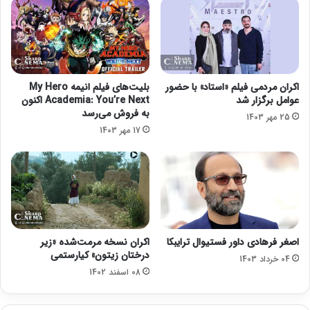
ا
ی
ب
ت
د
»
و
ف
ن
ع
ت
ل
اکران مردمی فیلم «استاد» با حضور
بلیت‌های فیلم انیمه My Hero
م
ا
عوامل برگزار شد
Academia: You’re Next اکنون
ر
ن
به فروش می‌رسد
25 مهر 1403
ی
م
17 مهر 1403
ن
ی‌
ب
آ
ا
ی
ز
ن
ی
د
ک
ر
د
اصغر فرهادی داور فستیوال ترایبکا
اکران نسخه مرمت‌شده «زیر
ن
درختان زیتون» کیارستمی
04 خرداد 1403
د
08 اسفند 1402
!