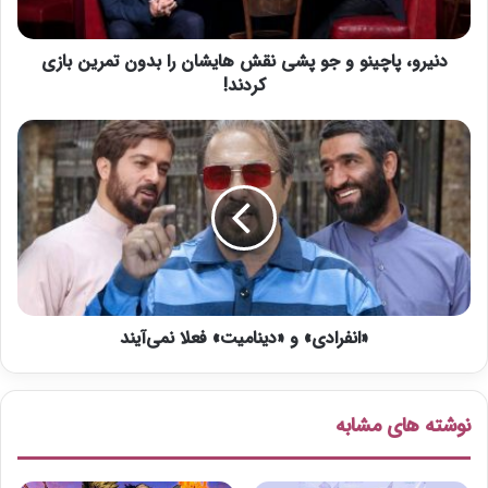
ا
چ
دنیرو، پاچینو و جو پشی نقش هایشان را بدون تمرین بازی
ی
ن
کردند!
و
و
«
ج
ا
و
ن
پ
ف
ش
ر
ی
ا
ن
د
ق
ی
ش
»
ه
«انفرادی» و «دینامیت» فعلا نمی‌آیند
و
ا
«
ی
د
ش
ی
نوشته های مشابه
ا
ن
ن
ا
ر
م