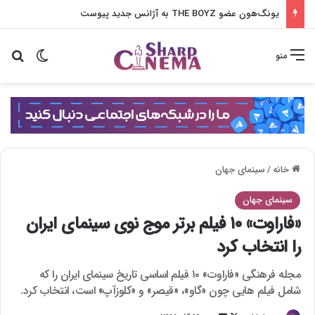
یونگ‌هون عضو THE BOYZ به آژانس جدید پیوست
تغییر پو
جس
منو
خانه
/
سینمای جهان
سینمای جهان
«فاراوت» ۱۰ فیلم برتر موج نوی سینمای ایران
را انتخاب کرد
مجله فرهنگی «فاراوت» ۱۰ فیلم اساسی تاریخ سینمای ایران را که
شامل فیلم هایی چون «گاو»، «قیصر» و «کلوزآپ» است، انتخاب کرد.