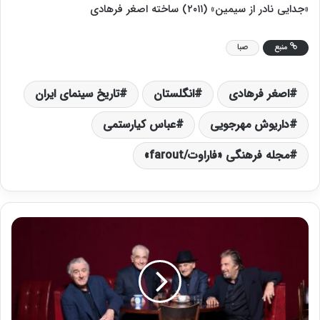
«جدایی نادر از سیمین» (۲۰۱۱) ساخته اصغر فرهادی
منبع
صبا
اصغر فرهادی
انگلستان
تاریخ سینمای ایران
داریوش مهرجویی
عباس کیارستمی
مجله فرهنگی «فاراوت/farout»
د
ن
ی
ر
و
،
پ