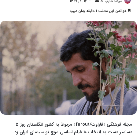
سینما شارپ
F
ا
16 آذر 1399
o
ر
خواندن این مطلب 1 دقیقه زمان میبرد
l
س
l
ا
o
ل
w
ا
o
ی
n
م
X
ی
ل
مجله فرهنگی «فاراوت/farout» مربوط به کشور انگلستان روز ۵
دسامبر دست به انتخاب ۱۰ فیلم اساسی موج نو سینمای ایران زد.