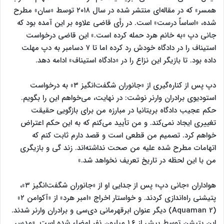
همسر» که در مقاله‌ای منتشر شده در سال ۲۰۱۸ توسط «سان» مطرح
شده، «اساساً درست» است. در رأی قاضی علاوه بر این آمده بود که
جانی دپ «به خانم هرد حمله کرده است.» این قاضی درخواست
استیناف را در دادگاه خودش رد کرده اما تا ۷ دسامبر به دپ مهلت
داده بود. تا بازیگر این نزاع را در «دادگاه استیناف» ادامه دهد.
دپ پس از کناره‌گیری از «جانوران شگفت‌انگیز ۳» به درخواست
استودیوی برادران وارنر نوشت: در نهایت، می‌خواهم این را بگویم.
حکم عجیب دادگاه بریتانیا در مبارزه من برای بازگویی حقیقت
تغییری ایجاد نمی‌کند. و من تأیید می‌کنم که به این حکم اعتراض
خواهم کرد. تصمیم من قطعی است و قصد دارم ثابت کنم که
اتهامات مطرح شده علیه من صحت نداشته‌اند. زند گی و بازیگری
من با این لحظه در تاریخ تعریف نخواهد شد.»
هواداران «جانی دپ» پس از جدایی او از «جانوران شگفت‌انگیز ۳»،
پتیشنی راه‌اندازی کردند. و خواستار اخراج «امبر هرد» از «آکوامن ۲»
(Aquaman 2) دیگر عنوان ابرقهرمانی دی‌سی و برادران وارنر شدند.
این پتیشن توسط بیش از ۱.۶ میلیون نفر امضاء شده است. «مدس