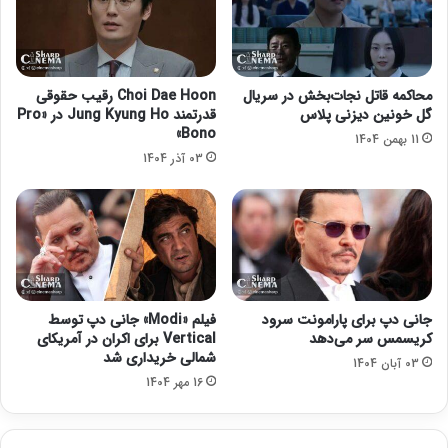
ا
ی
م
پ
ی
ر
ر
د
محاکمه قاتل نجات‌بخش در سریال
Choi Dae Hoon رقیب حقوقی
ی
ه
گل خونین دیزنی پلاس
قدرتمند Jung Kyung Ho در «Pro
م
س
Bono»
11 بهمن 1404
ن
ی
03 آذر 1404
ت
ن
ش
م
ر
ا
ش
م
د
ی
ر
و
د
جانی دپ برای پارامونت سرود
فیلم «Modi» جانی دپ توسط
کریسمس سر می‌دهد
Vertical برای اکران در آمریکای
شمالی خریداری شد
03 آبان 1404
16 مهر 1404