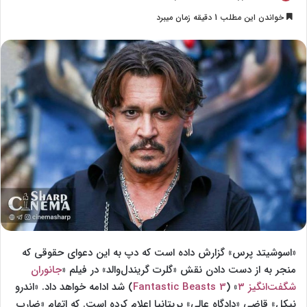
o
ر
خواندن این مطلب 1 دقیقه زمان میبرد
l
س
l
ا
o
ل
w
ا
o
ی
n
م
X
ی
ل
«اسوشیتد پرس» گزارش داده است که دپ به این دعوای حقوقی که
منجر به از دست دادن نقش «گلرت گریندل‌والد» در فیلم «
جانوران
شگفت‌انگیز ۳
» (
Fantastic Beasts 3
) شد ادامه خواهد داد. «اندرو
نیکل» قاضی «دادگاه عالی» بریتانیا اعلام کرده است. که اتهام «ضارب