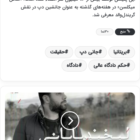
میکلسن» در هفته‌های گذشته به عنوان جانشین دپ در نقش
گریندل‌والد معرفی شد.
منبع
30نما
بریتانیا
جانی دپ
حقیقت
حکم دادگاه عالی
دادگاه
ت
ک
آ
ه
ن
گ
«