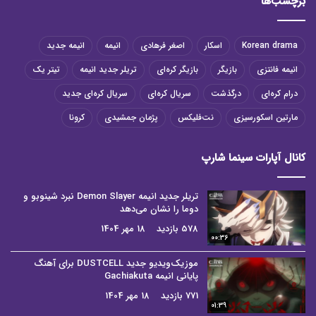
برچسب‌ها
Korean drama
اسکار
اصغر فرهادی
انیمه
انیمه جدید
انیمه فانتزی
بازیگر
بازیگر کره‌ای
تریلر جدید انیمه
تیتر یک
درام کره‌ای
درگذشت
سریال کره‌ای
سریال کره‌ای جدید
مارتین اسکورسیزی
نت‌فلیکس
پژمان جمشیدی
کرونا
کانال آپارات سینما شارپ
تریلر جدید انیمه Demon Slayer نبرد شینوبو و
دوما را نشان می‌دهد
578 بازدید
18 مهر 1404
00:36
موزیک‌ویدیو جدید DUSTCELL برای آهنگ
پایانی انیمه Gachiakuta
771 بازدید
18 مهر 1404
01:39