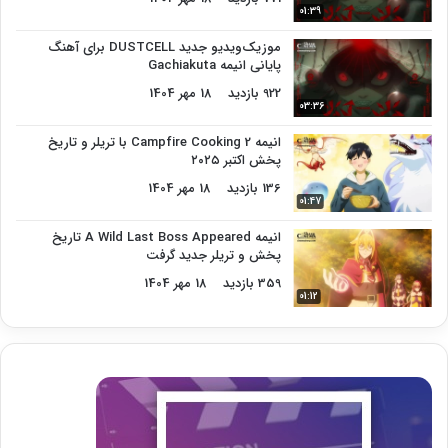
01:39
موزیک‌ویدیو جدید DUSTCELL برای آهنگ
پایانی انیمه Gachiakuta
922 بازدید
18 مهر 1404
03:36
انیمه Campfire Cooking 2 با تریلر و تاریخ
پخش اکتبر ۲۰۲۵
136 بازدید
18 مهر 1404
01:47
انیمه A Wild Last Boss Appeared تاریخ
پخش و تریلر جدید گرفت
359 بازدید
18 مهر 1404
01:12