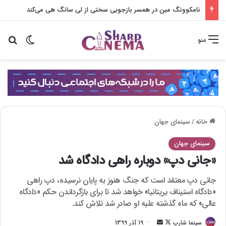
نامکوونگ مین در همسر بازجویی سختی از لی سانگ هی می‌کند
تغییر پو
جس
منو
خانه
/
سینمای جهان
سینمای جهان
«جانی دپ» دوباره راهی دادگاه شد
جانی دپ معتقد است که جنگ هنوز به پایان نرسیده، دپ راهی
«دادگاه استیناف بریتانیا» خواهد شد تا برای بازگرداندن حکم «دادگاه
عالی» که ماه گذشته علیه او صادر شد تلاش کند.
سینما شارپ
F
ا
19 آذر 1399