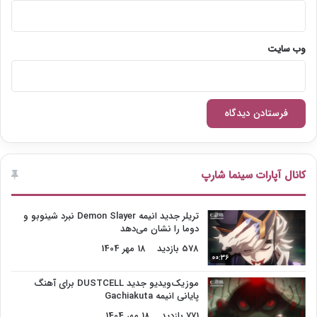
وب‌ سایت
کانال آپارات سینما شارپ
تریلر جدید انیمه Demon Slayer نبرد شینوبو و
دوما را نشان می‌دهد
578 بازدید
18 مهر 1404
00:36
موزیک‌ویدیو جدید DUSTCELL برای آهنگ
پایانی انیمه Gachiakuta
771 بازدید
18 مهر 1404