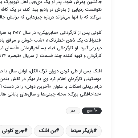
جانشین پدرش شود. پدر او یک دی‌جی اهل نیویورک بود 
نتوانست ردپایی از پدرش در رادیو پیدا کند، در یک کافه
می‌کند که با آنها می‌تواند درباره چیزهایی که برایش 
کلونی پس از
«اعترافات یک ذهن خطرناک»، «شب خوش و موفق باشی»، «
دربرمی‌گیرد. او کارگردانی فیلم پساآخرالزمانی «آسمان 
کارگردان و تهیه کننده چند قسمت از سریال «تبصره ۲۲» هم بود.
افلک پس از طی کردن دوران ترک الکل، اوایل سال با در
موسکیتی کارگردان اعلام کرد وی بار دیگر در نقش بتمن
درام ریدلی اسکات با عنوان «آخرین دوئل» را در دست اکر
«خداحافظی بزرگ: محله چینی‌ها و سال‌های پایانی هالیو
منبع
مهر
بازیگر سینما
بن افلک
جرج کلونی