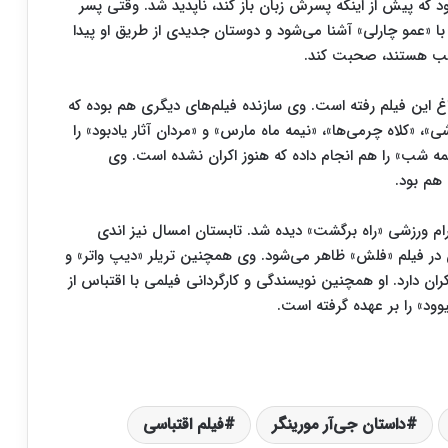
که پیش از اینکه پسرش زبان باز کند، ناپدید شد. وقتی پسر
 با «عمو چارلی» آشنا می‌شود و دوستان جدیدی از طریق او پیدا
جالب هستند، صحبت کند.
 کارگردانی «سابربیکن» در سال ۲۰۱۷ به سراغ این فیلم رفته است. وی سازنده فیلم‌های دیگری هم بوده که
کلاه چرمی‌ها»، «نیمه ماه مارس» و «مردان آثار یادبود» را
نیمه شب» را هم انجام داده که هنوز اکران نشده است. وی
ام ورزشی «راه برگشت» دیده شد. تابستان امسال نیز اندی
 در فیلم «فلش» ظاهر می‌شود. وی همچنین تریلر «دیپ واتر» و
ان دارد. او همچنین نویسندگی و کارگردانی فیلمی با اقتباس از
ود» را بر عهده گرفته است.
داستان جی‌آر مورینگر
فیلم اقتباسی