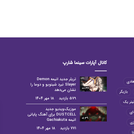
کانال آپارات سینما شارپ
تریلر جدید انیمه Demon
هادی
Slayer نبرد شینوبو و دوما را
00:36
نشان می‌دهد
بازیگر
579 بازدید
18 مهر 1404
یتر یک
موزیک‌ویدیو جدید
ای
DUSTCELL برای آهنگ پایانی
01:39
انیمه Gachiakuta
زی
771 بازدید
18 مهر 1404
ا