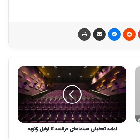
‫پین‌ترست
‫رددیت
پیام رسان
اشتراک گذاری از طریق ایمیل
چاپ
ا
د
ا
م
ه
ت
ع
ط
ی
ادامه تعطیلی سینماهای فرانسه تا اوایل ژانویه
ل
ی