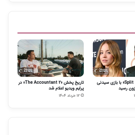
س
ی
ن
م
ا
ه
ا
ی
ف
ر
ا
ن
س
فیلم «Split Fiction» با بازی سیدنی
تاریخ پخش «The Accountant 2» در
ه
زون رسید
پرایم ویدیو اعلام شد
ت
12 خرداد 1404
ا
ا
و
ا
ی
ل
ژ