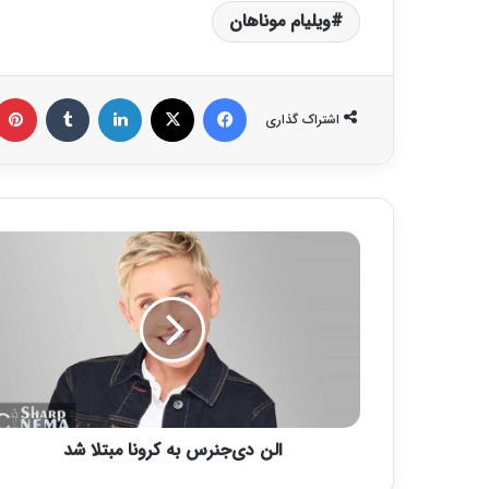
ویلیام موناهان
فیس بوک
X
لینکدین
‫تامبلر
اشتراک گذاری
ا
ل
ن
د
ی‌
ج
ن
ر
س
الن دی‌جنرس به کرونا مبتلا شد
ب
ه