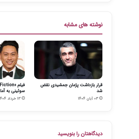
ک
ر
و
ن
نوشته های مشابه
ا
م
ب
ت
ل
ا
ش
د
قرار بازداشت پژمان جمشیدی نقض
شد
سوئینی به آما
03 آبان 1404
13 خرداد 1404
دیدگاهتان را بنویسید