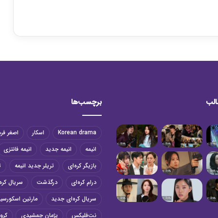
الب
برچسب‌ها
Korean drama
اسکار
اصغر فر
انیمه
انیمه جدید
انیمه فانتزی
بازیگر کره‌ای
تریلر جدید انیمه
ت
درام کره‌ای
درگذشت
سریال کره‌
سریال کره‌ای جدید
مارتین اسکورسی
نت‌فلیکس
پژمان جمشیدی
کرون