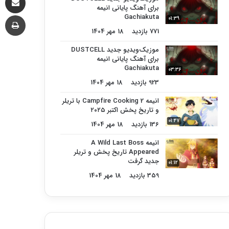
برای آهنگ پایانی انیمه
چا
Gachiakuta
01:39
771 بازدید
18 مهر 1404
موزیک‌ویدیو جدید DUSTCELL
برای آهنگ پایانی انیمه
Gachiakuta
03:36
923 بازدید
18 مهر 1404
انیمه Campfire Cooking 2 با تریلر
و تاریخ پخش اکتبر ۲۰۲۵
01:47
136 بازدید
18 مهر 1404
انیمه A Wild Last Boss
Appeared تاریخ پخش و تریلر
جدید گرفت
01:12
359 بازدید
18 مهر 1404