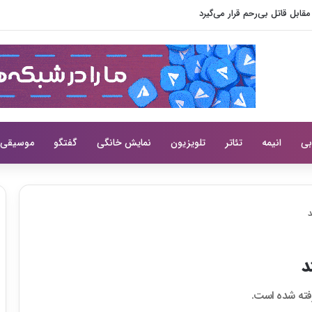
یی سختی از لی سانگ هی می‌کند
بی
انیمه
تئاتر
تلویزیون
نمایش خانگی
گفتگو
موسیقی
د
د
رفته شده است.