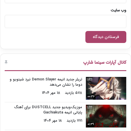
وب‌ سایت
کانال آپارات سینما شارپ
تریلر جدید انیمه Demon Slayer نبرد شینوبو و
دوما را نشان می‌دهد
578 بازدید
18 مهر 1404
00:36
موزیک‌ویدیو جدید DUSTCELL برای آهنگ
پایانی انیمه Gachiakuta
771 بازدید
18 مهر 1404
01:39