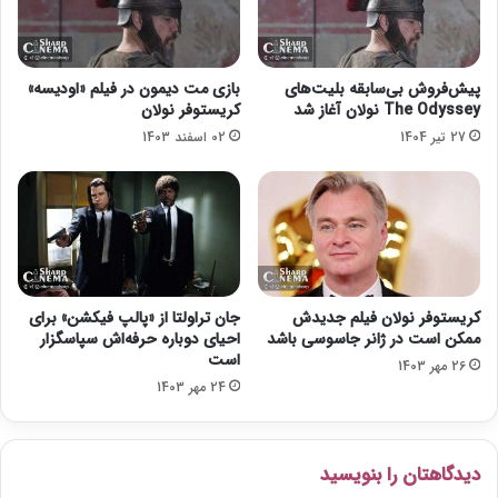
ی
و
ل
س
م
»
س
ب
پیش‌فروش بی‌سابقه بلیت‌های
بازی مت دیمون در فیلم «اودیسه»
ا
ه
The Odyssey نولان آغاز شد
کریستوفر نولان
ز
پ
27 تیر 1404
02 اسفند 1403
م
ا
س
ی
ت
ا
ق
ن
ل
ر
م
س
ی‌
ی
گ
د
کریستوفر نولان فیلم جدیدش
جان تراولتا از «پالپ فیکشن» برای
و
ممکن است در ژانر جاسوسی باشد
احیای دوباره حرفه‌اش سپاسگزار
ی
است
26 مهر 1403
د
24 مهر 1403
دیدگاهتان را بنویسید