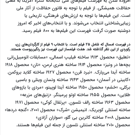
افزوده شدن به فهرست فیلم‌های ملی کتابخانه کنگره آمریکا به معنی
حفاظت همیشگی. از فیلم با توجه به قانون حفاظت از آثار ملی
است. این فیلم‌ها با توجه به ارزش‌های فرهنگی، تاریخی یا
زیبایی‌شناختی انتخاب می‌شوند. و با انتخاب‌های اخیر که امروز
دوشنبه صورت گرفت فهرست این فیلم‌ها به ۸۰۰ فیلم رسید.
در فهرست امسال که شامل ۲۵ فیلم است. با انتخاب ۹ فیلم از کارگردان‌های زن،
رکوردی از این نظر گذاشته شد. هفت فیلمساز این فهرست نیز رنگین‌پوست هستند.
«تعلیق» محصول ۱۹۱۳ ساخته فیلیپ اسمالی، «مسابقات اتومبیل‌رانی
بچه‌ها در ونیز» محصول ۱۹۱۴ ساخته هنری لرمن، «نان» محصول ۱۹۱۸
ساخته آیدا می‌پارک. «نبرد قرن» محصول ۱۹۲۷ ساخته کلاید بروکمن.
«کابینی در آسمان» محصول ۱۹۴۳ ساخته ونسان وینلی و باسبی
برکلی، «خشم» محصول ۱۹۵۰ ساخته آیدا لوپینو، «مردی با بازوهای
طلایی» محصول ۱۹۵۵ ساخته اوتو پرمینگر. «زنبق‌های مزرعه»
مخصول ۱۹۶۳ ساخته رالف نلسون. «پرتقال کوکی» محصول
۱۹۷۱
ساخته استنلی کوبریک. انیمیشن «شرک» محصول ۲۰۰۱، «گنجه دردها»
محصول
۲۰۰۸
ساخته کاترین بی گلو، «سواران آزادی»
محصول
۲۰۱۰
ساخته استنلی نلسون از جمله این فیلم‌ها هستند.