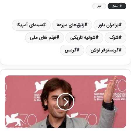
منبع
مهر
برادران بلوز
زنبق‌های مزرعه
سینمای آمریکا
شرک
شوالیه تاریکی
فبلم های ملی
کریستوفر نولان
گریس
ش
ه
ر
ا
م
م
ک
ر
ی