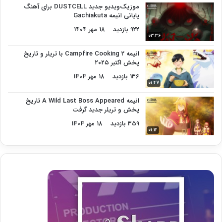
موزیک‌ویدیو جدید DUSTCELL برای آهنگ
پایانی انیمه Gachiakuta
922 بازدید
18 مهر 1404
03:36
انیمه Campfire Cooking 2 با تریلر و تاریخ
پخش اکتبر ۲۰۲۵
136 بازدید
18 مهر 1404
01:47
انیمه A Wild Last Boss Appeared تاریخ
پخش و تریلر جدید گرفت
359 بازدید
18 مهر 1404
01:12