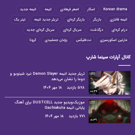
Korean drama
اسکار
اصغر فرهادی
انیمه
انیمه جدید
انیمه فانتزی
بازیگر
بازیگر کره‌ای
تریلر جدید انیمه
تیتر یک
درام کره‌ای
درگذشت
سریال کره‌ای
سریال کره‌ای جدید
مارتین اسکورسیزی
نت‌فلیکس
پژمان جمشیدی
کرونا
کانال آپارات سینما شارپ
تریلر جدید انیمه Demon Slayer نبرد شینوبو و
دوما را نشان می‌دهد
578 بازدید
18 مهر 1404
00:36
موزیک‌ویدیو جدید DUSTCELL برای آهنگ
پایانی انیمه Gachiakuta
771 بازدید
18 مهر 1404
01:39