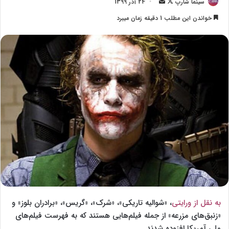
سینما شارپ
F
ا
24 آذر 1399
o
ر
خواندن این مطلب 1 دقیقه زمان میبرد
l
س
l
ا
o
ل
w
ا
o
ی
n
م
X
ی
ل
به نقل از ورایتی
، «شوالیه تاریکی»، «شرک»، «گریس»، «برادران بلوز» و
«زنبق‌های مزرعه» از جمله فیلم‌هایی هستند که به فهرست فیلم‌های
ملی آمریکا افزوده شدند.