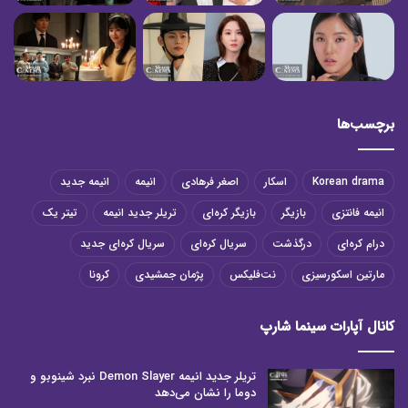
برچسب‌ها
Korean drama
اسکار
اصغر فرهادی
انیمه
انیمه جدید
انیمه فانتزی
بازیگر
بازیگر کره‌ای
تریلر جدید انیمه
تیتر یک
درام کره‌ای
درگذشت
سریال کره‌ای
سریال کره‌ای جدید
مارتین اسکورسیزی
نت‌فلیکس
پژمان جمشیدی
کرونا
کانال آپارات سینما شارپ
تریلر جدید انیمه Demon Slayer نبرد شینوبو و
دوما را نشان می‌دهد