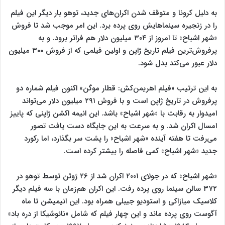
به دلیل کرونا و متوقف شدن اکران‌های جدید، توهو بار دیگر این فیلم
را در زنجیره سینماهایش روی پرده برد. این امر موجب شد تا فروش
«شهر اشباح» تا امروز از ۳۰۴ میلیون دلار هم فراتر برود. و به
پرفروش‌ترین فیلم تاریخ ژاپن و اولین فیلمی که از فروش ۳۰۰ میلیون
دلار عبور می‌کند بدل شود.
به این ترتیب «فیلم اهریمن‌کش: قطار موگن» اکنون فیلم شماره دو
پرفروش در تاریخ ژاپن است و با فروش ۲۹۱ میلیون دلار می‌تواند
امیدوار به رقابت با «شهر اشباح» باشد. این انیمه اکشن ژاپنی که پاییز
امسال اکران شد. و به سرعت به این جایگاه دست یافت تصور
می‌رفت تا هفته آینده «شهر اشباح» را پشت سر بگذارد، اما رکورد
جدید «شهر اشباح» کمی فاصله را بیشتر کرده است.
«شهر اشباح» که در جولای ۲۰۰۱ اکران شد از ۲۶ ژوئن توسط توهو در
۳۷۲ سالن سینما روی پرده رفت. این اکران هم‌زمان با سه فیلم دیگر
کلاسیک میازاکی و استودیو جیبلی همراه بود. این انیمیشن تا ماه
آگوست روی پرده ماند و این چهار فیلم که شامل «نائوشیکا از دره باد»