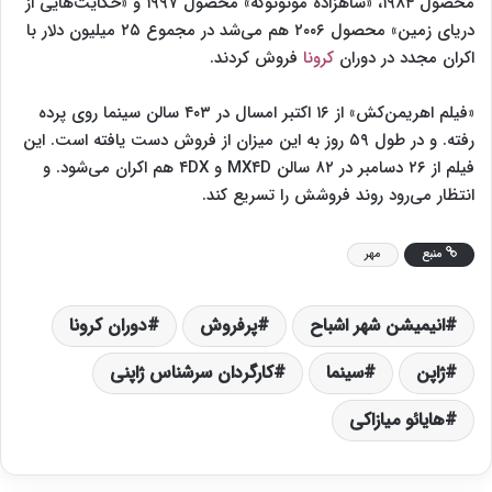
محصول ۱۹۸۴، «شاهزاده مونونوکه» محصول ۱۹۹۷ و «حکایت‌هایی از
دریای زمین» محصول ۲۰۰۶ هم می‌شد در مجموع ۲۵ میلیون دلار با
اکران مجدد در دوران
کرونا
فروش کردند.
«فیلم اهریمن‌کش» از ۱۶ اکتبر امسال در ۴۰۳ سالن سینما روی پرده
رفته. و در طول ۵۹ روز به این میزان از فروش دست یافته است. این
فیلم از ۲۶ دسامبر در ۸۲ سالن MX۴D و ۴DX هم اکران می‌شود. و
انتظار می‌رود روند فروشش را تسریع کند.
منبع
مهر
انیمیشن شهر اشباح
پرفروش
دوران کرونا
ژاپن
سینما
کارگردان سرشناس ژاپنی
هایائو میازاکی