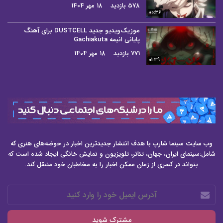
578 بازدید
18 مهر 1404
00:36
موزیک‌ویدیو جدید DUSTCELL برای آهنگ
پایانی انیمه Gachiakuta
771 بازدید
18 مهر 1404
01:39
وب سایت سینما شارپ با هدف انتشار جدیدترین اخبار در حوضه‌های هنری که
شامل:سینمای ایران، جهان، تئاتر، تلویزیون و نمایش خانگی ایجاد شده است که
بتواند در کسری از زمان ممکن اخبار را به مخاطبان خود منتقل کند.
آدرس
ایمیل
خود
را