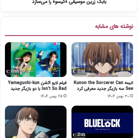
ا
بابک زرین موسیقی «گیسو» را می‌سازد
و
ت
س
ر
ی
ی
ق
نوشته های مشابه
ن
ی
ز
«
ن
گ
ا
ی
ن
س
ج
و
ه
»
ا
ر
ن
ا
انیمه Kunon the Sorcerer Can
فیلم لایو اکشن Yamaguchi-kun
م
See سه بازیگر جدید معرفی کرد
Isn’t So Bad با دو بازیگر جدید
ی‌
30 بهمن 1404
25 بهمن 1404
س
ا
ز
د