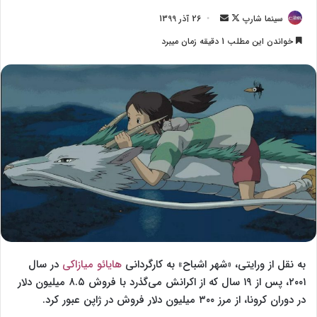
سینما شارپ
F
ا
26 آذر 1399
o
ر
خواندن این مطلب 1 دقیقه زمان میبرد
l
س
l
ا
o
ل
w
ا
o
ی
n
م
X
ی
ل
به نقل از ورایتی، «شهر اشباح» به کارگردانی
هایائو میازاکی
در سال
۲۰۰۱، پس از ۱۹ سال که از اکرانش می‌گذرد با فروش ۸.۵ میلیون دلار
در دوران کرونا، از مرز ۳۰۰ میلیون دلار فروش در ژاپن عبور کرد.