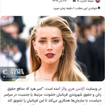
سینما شارپ
F
ا
27 آذر 1399
o
ر
خواندن این مطلب 1 دقیقه زمان میبرد
l
س
l
ا
o
ل
w
ا
o
ی
n
م
X
ی
ل
در وبسایت
آژانس هری واکر
آمده است:‌ “امبر هرد که مدافع حقوق
زنان و حقوق شهروندی قربانیان خشونت مرتبط با جنسیت در سراسر
دنیاست، با سازمان‌ها همکاری می‌کند تا این قربانیان را تشویق کند