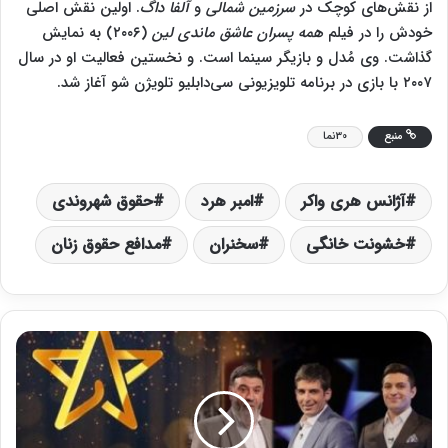
از نقش‌های کوچک در
سرزمین شمالی
و
آلفا داگ
. اولین نقش اصلی
خودش را در فیلم
همه پسران عاشق ماندی لین
(۲۰۰۶) به نمایش
گذاشت. وی مُدل و بازیگر سینما است. و نخستین فعالیت او در سال
۲۰۰۷ با بازی در برنامه تلویزیونی سی‌دابلیو تلویژن شو آغاز شد.
منبع
30نما
آژانس هری واکر
امبر هرد
حقوق شهروندی
خشونت خانگی
سخنران
مدافع حقوق زنان
ا
ب
و
ا
ل
ف