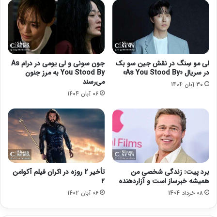
ه
ی
»
»
ش
ر
د
ا
ب
ه
لی مو سِنگ در نقش جین سو بک
جون سونی و لی یو‌می در درام As
ش
در سریال «As You Stood By»
You Stood By به مرز جنون
ب
می‌رسند
30 آبان 1404
ی
06 آبان 1404
ل
د
ا
م
ی‌
ر
س
ا
برد پیت: زندگی شخصی من
تأخیر 2 روزه در اکران فیلم آکوامن
ن
همیشه خبرساز است و آزاردهنده
۲
د
08 خرداد 1404
06 آبان 1402