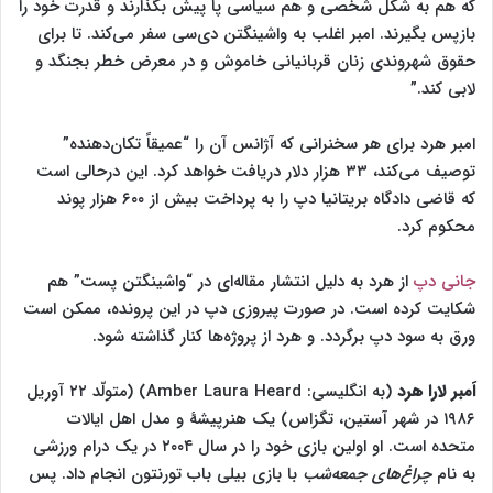
که هم به شکل شخصی و هم سیاسی پا پیش بگذارند و قدرت خود را
بازپس بگیرند. امبر اغلب به واشینگتن دی‌سی سفر می‌کند. تا برای
حقوق شهروندی زنان قربانیانی خاموش و در معرض خطر بجنگد و
لابی کند.”
امبر هرد برای هر سخنرانی که آژانس آن را “عمیقاً تکان‌دهنده”
توصیف می‌کند، ۳۳ هزار دلار دریافت خواهد کرد. این درحالی است
که قاضی دادگاه بریتانیا دپ را به پرداخت بیش از ۶۰۰ هزار پوند
محکوم کرد.
جانی دپ
از هرد به دلیل انتشار مقاله‌ای در “واشینگتن پست” هم
شکایت کرده است. در صورت پیروزی دپ در این پرونده، ممکن است
ورق به سود دپ برگردد. و هرد از پروژه‌ها کنار گذاشته شود.
اَمبر لارا هرد
(به انگلیسی:
Amber Laura Heard
) (متولّد ۲۲ آوریل
۱۹۸۶ در شهر آستین، تگزاس) یک هنرپیشهٔ و مدل اهل ایالات
متحده است. او اولین بازی خود را در سال ۲۰۰۴ در یک درام ورزشی
به نام
چراغ‌های جمعه‌شب
با بازی بیلی باب تورنتون انجام داد. پس