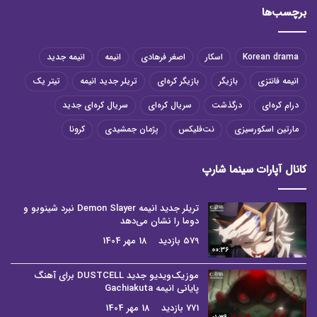
برچسب‌ها
Korean drama
اسکار
اصغر فرهادی
انیمه
انیمه جدید
انیمه فانتزی
بازیگر
بازیگر کره‌ای
تریلر جدید انیمه
تیتر یک
درام کره‌ای
درگذشت
سریال کره‌ای
سریال کره‌ای جدید
مارتین اسکورسیزی
نت‌فلیکس
پژمان جمشیدی
کرونا
کانال آپارات سینما شارپ
تریلر جدید انیمه Demon Slayer نبرد شینوبو و
دوما را نشان می‌دهد
579 بازدید
18 مهر 1404
00:36
موزیک‌ویدیو جدید DUSTCELL برای آهنگ
پایانی انیمه Gachiakuta
771 بازدید
18 مهر 1404