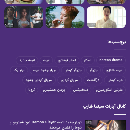
برچسب‌ها
Korean drama
اسکار
اصغر فرهادی
انیمه
انیمه جدید
انیمه فانتزی
بازیگر
بازیگر کره‌ای
تریلر جدید انیمه
تیتر یک
درام کره‌ای
درگذشت
سریال کره‌ای
سریال کره‌ای جدید
مارتین اسکورسیزی
نت‌فلیکس
پژمان جمشیدی
کرونا
کانال آپارات سینما شارپ
تریلر جدید انیمه Demon Slayer نبرد شینوبو و
دوما را نشان می‌دهد