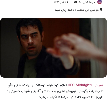
سینما شارپ
F
ا
29 آذر 1399
o
ر
خواندن این مطلب 1 دقیقه زمان میبرد
l
س
l
ا
o
ل
w
ا
o
ی
n
م
X
ی
ل
کمپانی «IFC Midnight»
اعلام کرد فیلم ترسناک و روانشناختی «آن
شب» به کارگردانی کوروش اهری و با نقش آفرینی شهاب حسینی در
تاریخ ۲۹ ژانویه ۲۰۲۱ در سینماها اکران میشود.