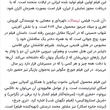
این فیلم اولین فیلم تولید شده ایرانی در ایالات متحده است. که با
دریافت مجوز نمایش از ایران، قرار است بصورت همزمان اکران ‌شود.
«آن شب» فیلمی
ترسناک
، دلهره‌آور و معمایی به نویسندگی کوروش
اهری و میلاد جرموز محصول سال ۲۰۱۹ است. و با نقش آفرینی
شهاب حسینی که در آمریکا مقابل دوربین رفته است. داستان فیلم در
مورد زوج جوانی است که به همراه دختر یک ساله‌شان خود را
محبوس در هتلی قدیمی می‌یابند. علیرغم تلاششان برای اقامتی
دلپذیر در این هتل عجیب و وهم‌آور، نیرویی خارجی آن دو را وادار به
ابراز رازهای درونی‌شان که از یکدیگر پنهان نگه داشته‌اند می‌کند. آن‌ها
با دقت همه چیز و هر کسی را که در مسیرشان قرار دارد زیر سال
می‌برند. در این فیلم جورج مگوایر نیز به‌عنوان بازیگر نیز حضور دارد.
این فیلم محصول کمپانی ماموت پیکچرز با همکاری کمپانی سون
اسکای اینترتینمنت است. و از عوامل هالیوودی آن می‌توان به «‎الکس
بروتو»، «جفری الارد» (سرمایه‌گذار فیلم کشتار با اره برقی در تگزاس) و
«شریل استارولاکیس» (فیلم نگهبان شب) اشاره کرد. «تری جرج»
(برنده جایزه اسکار) نیز مشاور محمد درمنش (تهیه‌کننده فیلم) است.