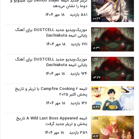
تریلر جدید انیمه Demon Slayer نبرد شینوبو و
دوما را نشان می‌دهد
581 بازدید
18 مهر 1404
00:36
موزیک‌ویدیو جدید DUSTCELL برای آهنگ
پایانی انیمه Gachiakuta
771 بازدید
18 مهر 1404
01:39
موزیک‌ویدیو جدید DUSTCELL برای آهنگ
پایانی انیمه Gachiakuta
924 بازدید
18 مهر 1404
03:36
انیمه Campfire Cooking 2 با تریلر و تاریخ
پخش اکتبر ۲۰۲۵
136 بازدید
18 مهر 1404
01:47
انیمه A Wild Last Boss Appeared تاریخ
پخش و تریلر جدید گرفت
359 بازدید
18 مهر 1404
01:12