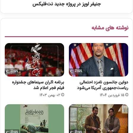
ر
جنیفر لوپز در پروژه جدید نت‌فلیکس
د
ا
ر
ض
پ
«
ر
نوشته های مشابه
ت
و
ا
ژ
م
ه
ک
ج
ر
د
و
ی
ز
د
»
ن
ت‌
دواین جانسون نامزد احتمالی
برنامه اکران سینماهای جشنواره
ف
ریاست‌جمهوری آمریکا می‌شود
فیلم فجر اعلام شد
ل
15 فروردین 1404
02 بهمن 1403
ی
ک
س