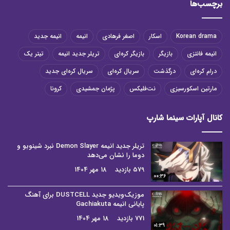
برچسب‌ها
Korean drama
اسکار
اصغر فرهادی
انیمه
انیمه جدید
انیمه فانتزی
بازیگر
بازیگر کره‌ای
تریلر جدید انیمه
تیتر یک
درام کره‌ای
درگذشت
سریال کره‌ای
سریال کره‌ای جدید
مارتین اسکورسیزی
نت‌فلیکس
پژمان جمشیدی
کرونا
کانال آپارات سینما شارپ
تریلر جدید انیمه Demon Slayer نبرد شینوبو و
دوما را نشان می‌دهد
579 بازدید
18 مهر 1404
00:36
موزیک‌ویدیو جدید DUSTCELL برای آهنگ
پایانی انیمه Gachiakuta
771 بازدید
18 مهر 1404
01:39