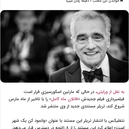
خواندن این مطلب 1 دقیقه زمان میبرد
l
س
l
ا
o
ل
w
ا
o
ی
n
م
X
ی
ل
به نقل از ورایتی
، در حالی که مارتین اسکورسیزی قرار است
فیلمبرداری فیلم جدیدش «
قاتلان ماه کامل
» را با تاخیر از ماه مارس
شروع کند، تریلر مستندی جدید از وی منتشر شد.
نتفلیکس با انتشار تریلر این مستند با عنوان «وانمود کن یک شهر
است» اعلام کرد این مستند را از ۸ ژانویه در دسترس قرار می‌دهد.