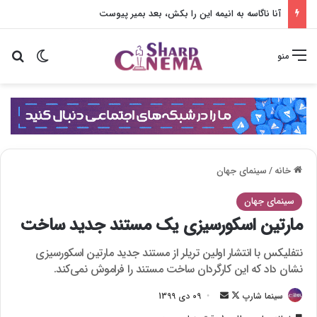
آنا ناگاسه به انیمه این را بکش، بعد بمیر پیوست
تغییر پو
جس
منو
خانه
/
سینمای جهان
سینمای جهان
مارتین اسکورسیزی یک مستند جدید ساخت
نتفلیکس با انتشار اولین تریلر از مستند جدید مارتین اسکورسیزی
نشان داد که این کارگردان ساخت مستند را فراموش نمی‌کند.
سینما شارپ
F
ا
09 دی 1399
o
ر