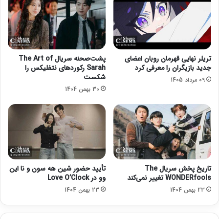
ا
و
ی
ا
خ
ر
ر
ه
ی
ف
د
ج
تریلر نهایی قهرمان روبان اعضای
پشت‌صحنه سریال The Art of
و
ر
جدید بازیگران را معرفی کرد
Sarah رکوردهای نتفلیکس را
ی
3
شکست
09 مرداد 1405
ل
9
30 بهمن 1404
ا
ی
ا
ش
ر
ا
ف
ی
تاریخ پخش سریال The
تأیید حضور شین هه سون و نا این
WONDERfools تغییر نمی‌کند
وو در Love O’Clock
23 بهمن 1404
23 بهمن 1404