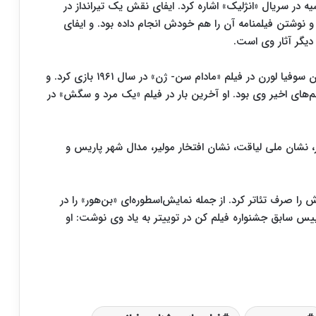
ر سریال «انژلیک» اشاره کرد. ایفای نقش یک تیرانداز در
 نوشتن فیلمنامه آن را هم خودش انجام داده بود. و ایفای
یگر آثار وی است.
وی در طول دوران کار هنری‌اش با بازیگران مطرحی چون سوفیا لورن در فیلم «مادام سن- ژن» در سال ۱۹۶۱ بازی کرد. و
یلم «ناپدید شدگان دوویل» در سال ۲۰۰۷ از فیلم‌های اخیر وی بود. او آخرین بار در فیلم «یک مرد و سگش» در
، نشان ملی لیاقت، نشان افتخار مولیر، مدال شهر پاریس و
 را صرف تئاتر کرد. از جمله نمایش‌اسطوره‌ای «بن‌هور» را در
یس سابق جشنواره فیلم کن در توییتر به یاد وی نوشت: او