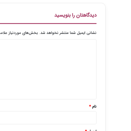
ا
ن
ت
دیدگاهتان را بنویسید
خ
ا
ب
نشانی ایمیل شما منتشر نخواهد شد.
بخش‌های موردنیاز علامت
ش
د
د
ی
د
گ
ا
ه
*
نام
*