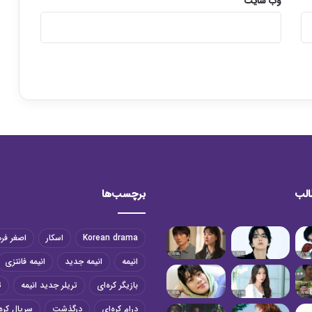
وب‌ سایت
الب
برچسب‌ها
Korean drama
اسکار
اصغر فر
انیمه
انیمه جدید
انیمه فانتزی
بازیگر کره‌ای
تریلر جدید انیمه
ت
درام کره‌ای
درگذشت
سریال کره‌