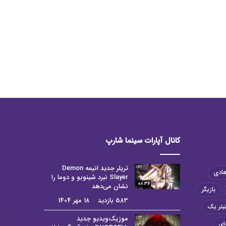
کانال آپارات سینما شارپ
تریلر جدید انیمه Demon
هادی
Slayer نبرد شینوبو و دوما را
00:36
نشان می‌دهد
بازیگر
583 بازدید
18 مهر 1404
یتر یک
موزیک‌ویدیو جدید
ای