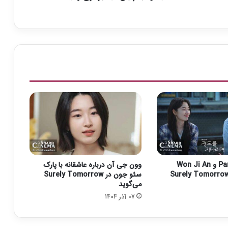
ی
ا
ن
ف
ی
ل
م
ب
ر
د
ا
ر
ی
ر
س
Park Seo Joon و Won Ji An
وون جی آن درباره عاشقانه با پارک
ی
سئو جون در Surely Tomorrow
د
می‌گوید
07 آذر 1404