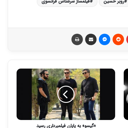
روبر حسین
فیلمساز سرشناس فرانسوی
‫پین‌ترست
‫رددیت
پیام رسان
اشتراک گذاری از طریق ایمیل
چاپ
«
گ
ی
س
و
»
ب
ه
پ
«گیسو» به پایان فیلمبرداری رسید
ا