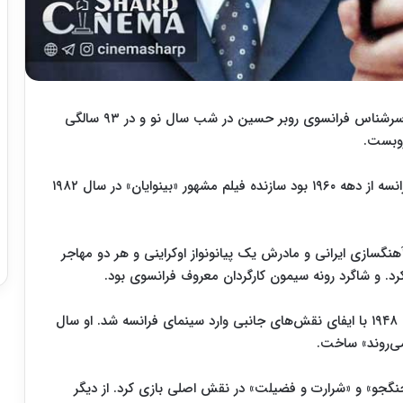
به نقل از خبرگزاری فرانسه، بازیگر، کارگردان و فیلمساز سرشناس فرانسوی روبر حسین در شب سال نو و در ۹۳ سالگی
روبست.
روبر حسین که شخصیتی تأثیرگذار در تئاتر و سینمای فرانسه از دهه ۱۹۶۰ بود سازنده فیلم مشهور «بینوایان» در سال ۱۹۸۲
 آمد. پدر وی آهنگسازی ایرانی و مادرش یک پیانونواز اوکراینی و هر دو مهاجر
د. و شاگرد رونه سیمون کارگردان معروف فرانسوی بود.
این بازیگر ابتدا در تئاتر به نقش‌آفرینی پرداخت. و سال ١٩٤٨ با ایفای نقش‌های جانبی وارد سینمای فرانسه شد. او سال
 جنگجو» و «شرارت و فضیلت» در نقش اصلی بازی کرد. از دیگر