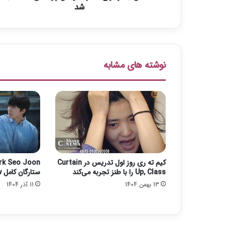
ب
شد
ر
ا
ی
ف
ی
نوشته های مشابه
ل
م
«
ا
ل
و
ی
س
پ
کیم ته ری روز اول تدریس در Curtain
ر
Up, Class را با طنز تجربه می‌کند
ستارگان کامل Surely Tomorrow
ی
13 بهمن 1404
11 آذر 1404
س
ل
ی
»