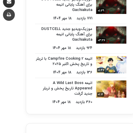
برای آهنگ پایانی انیمه
چا
Gachiakuta
01:39
771 بازدید
18 مهر 1404
موزیک‌ویدیو جدید DUSTCELL
برای آهنگ پایانی انیمه
Gachiakuta
03:36
924 بازدید
18 مهر 1404
انیمه Campfire Cooking 2 با تریلر
و تاریخ پخش اکتبر ۲۰۲۵
01:47
136 بازدید
18 مهر 1404
انیمه A Wild Last Boss
Appeared تاریخ پخش و تریلر
جدید گرفت
01:12
360 بازدید
18 مهر 1404