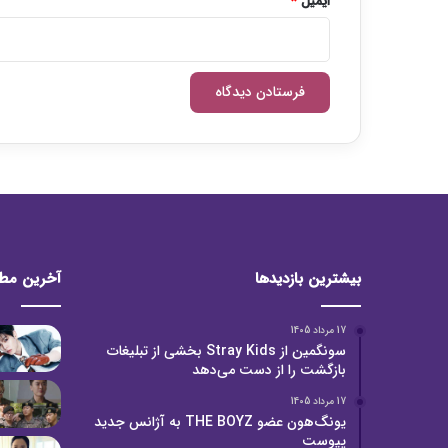
ایمیل
*
بیشترین بازدیدها
آخرین مط
17 مرداد 1405
سونگمین از Stray Kids بخشی از تبلیغات
بازگشت را از دست می‌دهد
17 مرداد 1405
یونگ‌هون عضو THE BOYZ به آژانس جدید
پیوست