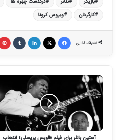
بازیگر
تئاتر
درگدشت چهره ها
کارگردان
ویروس کرونا
فیس بوک
X
لینکدین
‫تامبلر
اشتراک گذاری
آ
س
ت
ی
ن
ب
ا
ت
ل
آستین باتلر برای فیلم «الویس پریسلی» انتخاب
ر