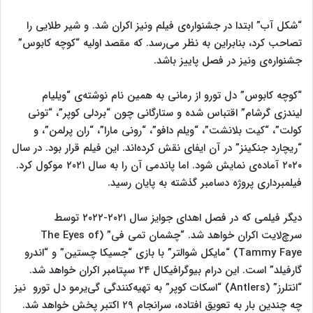
“شکل آب” ابتدا در جشنواره‌ی فیلم ونیز اکران شد. و شیر طلایی را
تصاحب کرد، بنابراین به نظر می‌رسد. که مقصد اولیه “کوچه کابوس”
جشنواره‌ی ونیز در فصل پاییز باشد.
“کوچه کابوس” دل تورو از رمانی به همین نام نوشته‌ی “ویلیام
لیندزی گرشام” اقتباس شده و ستارگانی چون “بردلی کوپر”، “تونی
کولت”، “کیت بلانشت”، “ویلم دافو”، “رونی مارا”، “ران پرلمن”، و
“ریچارد جنکینز” در آن ایفای نقش کرده‌اند. این فیلم قرار بود. در سال
۲۰۲۰ آماده‌ی نمایش شود. اما پاندمی آن را به سال ۲۰۲۱ موکول کرد.
فیلمبرداری پروژه دسامبر گذشته به پایان رسید.
دیگر فیلمی که در فصل اهدای جوایز سال ۲۰۲۱-۲۰۲۲ توسط
سرچ‌لایت اکران خواهد شد. “چشمان تمی فی” (The Eyes of
Tammy Faye) “مایکل شوالتر” با بازی “جسیکا چستین” و “اندرو
گارفیلد” است. این درام بیوگرافیکال ۲۴ سپتامبر اکران خواهد شد.
“انتلرز” (Antlers) “اسکات کوپر” به تهیه‌کنندگی گی‌یرمو دل تورو نیز
چه چندین بار به تعویق افتاده، سرانجام ۲۹ اکتبر پخش خواهد شد.