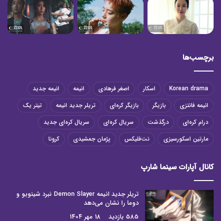
برچسب‌ها
Korean drama
اسکار
اصغر فرهادی
انیمه
انیمه جدید
انیمه فانتزی
بازیگر
بازیگر کره‌ای
تریلر جدید انیمه
تیتر یک
درام کره‌ای
درگذشت
سریال کره‌ای
سریال کره‌ای جدید
مارتین اسکورسیزی
نت‌فلیکس
پژمان جمشیدی
کرونا
کانال آپارات سینما شارپ
تریلر جدید انیمه Demon Slayer نبرد شینوبو و
دوما را نشان می‌دهد
585 بازدید
18 مهر 1404