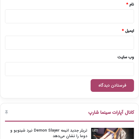
نام
*
ایمیل
*
وب‌ سایت
کانال آپارات سینما شارپ
تریلر جدید انیمه Demon Slayer نبرد شینوبو و
دوما را نشان می‌دهد