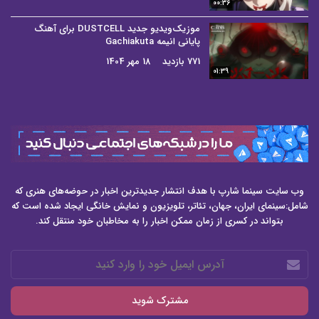
00:36
موزیک‌ویدیو جدید DUSTCELL برای آهنگ
پایانی انیمه Gachiakuta
771 بازدید
18 مهر 1404
01:39
وب سایت سینما شارپ با هدف انتشار جدیدترین اخبار در حوضه‌های هنری که
شامل:سینمای ایران، جهان، تئاتر، تلویزیون و نمایش خانگی ایجاد شده است که
بتواند در کسری از زمان ممکن اخبار را به مخاطبان خود منتقل کند.
آدرس
ایمیل
خود
را
وارد