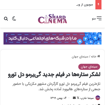
سویون از وولیم جدا شد؛ پایان همکاری با راکت پانچ
تغییر پو
جس
منو
خانه
/
سینمای جهان
سینمای جهان
لشکر ستاره‌ها در فیلم جدید گی‌یرمو دل تورو
تازه‌ترین فیلم گی‌یرمو دل تورو کارگردان مشهور مکزیکی با حضور
جمعی از ستاره‌های هالیوود آماده پخش شد.
سینما شارپ
F
ا
04 بهمن 1399
o
ر