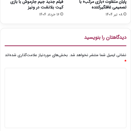
ی
پایان متفاوت «بازی مرکب» با
فیلم جدید جیم جارموش با بازی
د
تصمیمی غافلگیرکننده
کیت بلانشت در ونیز
ر
08 تیر 1404
16 خرداد 1404
«
ب
و
دیدگاهتان را بنویسید
ت
ی
م
نشانی ایمیل شما منتشر نخواهد شد.
بخش‌های موردنیاز علامت‌گذاری شده‌اند
ا
ر
*
»
د
ی
د
گ
ا
ه
*