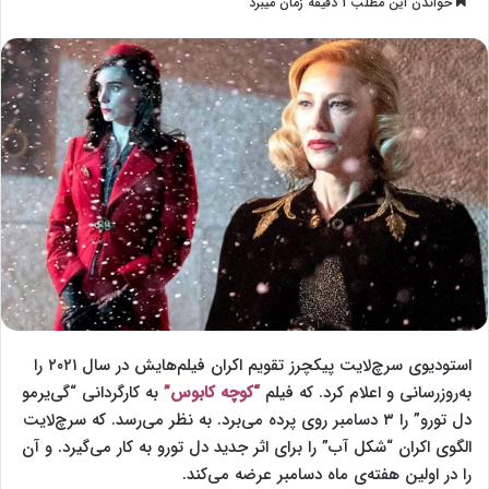
خواندن این مطلب 1 دقیقه زمان میبرد
l
س
l
ا
o
ل
w
ا
o
ی
n
م
X
ی
ل
استودیوی سرچ‌لایت پیکچرز تقویم اکران فیلم‌هایش در سال ۲۰۲۱ را
به‌روزرسانی و اعلام کرد. که فیلم
“کوچه کابوس”
به کارگردانی “گی‌یرمو
دل تورو” را ۳ دسامبر روی پرده می‌برد. به نظر می‌رسد. که سرچ‌لایت
الگوی اکران “شکل آب” را برای اثر جدید دل تورو به کار می‌گیرد. و آن
را در اولین هفته‌ی ماه دسامبر عرضه می‌کند.