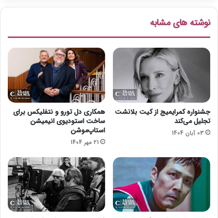
ز
م
ج
ر
نوشته های مشابه
ا
ج
ی
ا
ز
ن
ه
ه
م
گ
ی‌
ل
گ
چ
ی
ی
ر
ن
جشنواره کمرایمیج از کیت بلانشت
همکاری دل تورو و نتفلیکس برای
د
و
تجلیل می‌کند
ساخت استودیوی انیمیشن
ح
استاپ‌موشن
03 آبان 1404
م
21 مهر 1404
ی
د
ل
و
ل
ا
ی