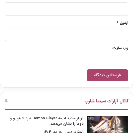
ایمیل
*
وب‌ سایت
کانال آپارات سینما شارپ
تریلر جدید انیمه Demon Slayer نبرد شینوبو و
دوما را نشان می‌دهد
581 بازدید
18 مهر 1404