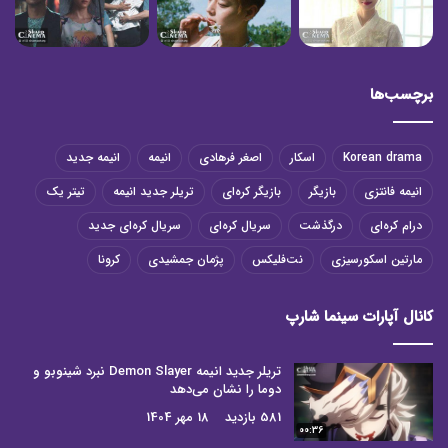
برچسب‌ها
Korean drama
اسکار
اصغر فرهادی
انیمه
انیمه جدید
انیمه فانتزی
بازیگر
بازیگر کره‌ای
تریلر جدید انیمه
تیتر یک
درام کره‌ای
درگذشت
سریال کره‌ای
سریال کره‌ای جدید
مارتین اسکورسیزی
نت‌فلیکس
پژمان جمشیدی
کرونا
کانال آپارات سینما شارپ
تریلر جدید انیمه Demon Slayer نبرد شینوبو و
دوما را نشان می‌دهد
581 بازدید
18 مهر 1404
00:36