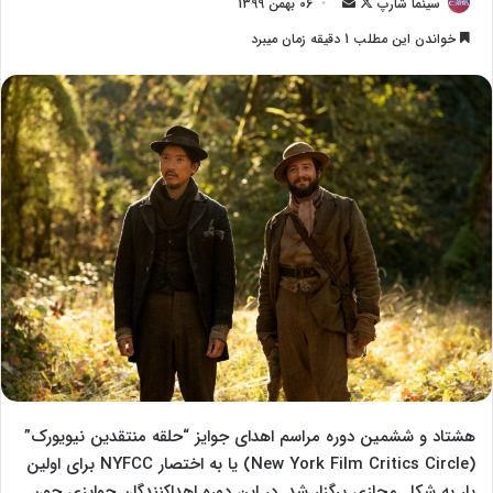
سینما شارپ
F
ا
06 بهمن 1399
o
ر
خواندن این مطلب 1 دقیقه زمان میبرد
l
س
l
ا
o
ل
w
ا
o
ی
n
م
X
ی
ل
هشتاد و ششمین دوره مراسم اهدای جوایز “حلقه منتقدین نیویورک”
(New York Film Critics Circle) یا به اختصار NYFCC برای اولین
بار به شکل مجازی برگزار شد. در این دوره اهداکنندگان جوایزی چون