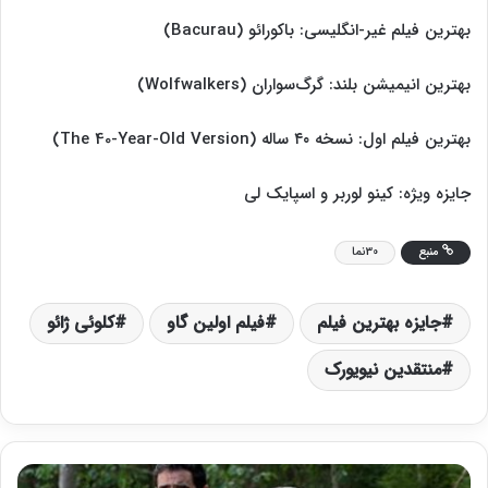
بهترین فیلم غیر-انگلیسی: باکورائو (Bacurau)
بهترین انیمیشن بلند: گرگ‌سواران (Wolfwalkers)
بهترین فیلم اول: نسخه ۴۰ ساله (The 40-Year-Old Version)
جایزه ویژه: کینو لوربر و اسپایک لی
منبع
30نما
جایزه بهترین فیلم
فیلم اولین گاو
کلوئی ژائو
منتقدین نیویورک
ا