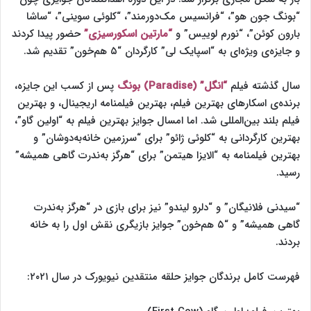
“بونگ جون هو”،‌ “فرانسیس مک‌دورمند”، “کلوئی سوینی”، “ساشا
بارون کوئن”، “نورم لوییس” و
“مارتین اسکورسیزی”
حضور پیدا کردند
و جایزه‌ی ویژه‌ای به “اسپایک لی” کارگردان “۵ هم‌خون” تقدیم شد.
سال گذشته فیلم‌
“انگل”‌ (Paradise) بونگ
پس از کسب این جایزه‌،
برنده‌ی اسکارهای بهترین فیلم، بهترین فیلمنامه اریجینال، و بهترین
فیلم بلند بین‌المللی شد. اما امسال جوایز بهترین فیلم به “اولین گاو”،
بهترین کارگردانی به “کلوئی ژائو” برای “سرزمین خانه‌به‌دوشان” و
بهترین فیلمنامه به “الایزا هیتمن” برای “هرگز به‌ندرت گاهی همیشه”
رسید.
“سیدنی فلانیگان” و “دلرو لیندو” نیز برای بازی در “هرگز به‌ندرت
گاهی همیشه” و “۵ هم‌خون” جوایز بازیگری نقش اول را به خانه
بردند.
فهرست کامل برندگان جوایز حلقه منتقدین نیویورک در سال ۲۰۲۱: