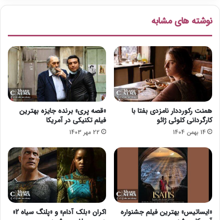
ن
ی
د
ا
نوشته های مشابه
ی
ل
ش
م
ه
ی‌
ا
ش
ب
و
ح
د
س
ی
ن
همنت رکورددار نامزدی بفتا با
«قصه پری» برنده جایزه بهترین
ی
کارگردانی کلوئی ژائو
فیلم تکنیکی در آمریکا
14 بهمن 1404
22 مهر 1403
«ایساتیس» بهترین فیلم جشنواره
اکران «بلک آدام» و «پلنگ سیاه 2»