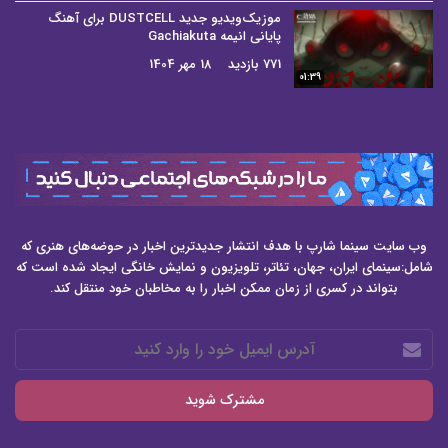
موزیک‌ویدیو جدید DUSTCELL برای آهنگ
پایانی انیمه Gachiakuta
771 بازدید
18 مهر 1404
01:39
وب سایت سینما شارپ با هدف انتشار جدیدترین اخبار در حوضه‌های هنری که
شامل:سینمای ایران، جهان، تئاتر، تلویزیون و نمایش خانگی ایجاد شده است که
بتواند در کسری از زمان ممکن اخبار را به مخاطبان خود منتقل کند.
آدرس
ایمیل
خود
را
وارد
کنید