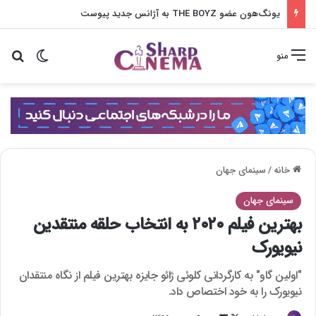
دعوا بزرگ جی سونگ و ها یون کیونگ در شغل آپارتمان
تغییر پو
جس
منو
خانه
/
سینمای جهان
سینمای جهان
بهترین فیلم ۲۰۲۰ به انتخاب حلقه منتقدین
نیویورک
"اولین گاو" به کارگردانی کلوئی ژائو جایزه بهترین فیلم از نگاه منتقدان
نیویورک را به خود اختصاص داد.