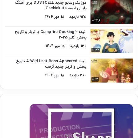
موزیک‌ویدیو جدید DUSTCELL برای آهنگ
پایانی انیمه Gachiakuta
925 بازدید
18 مهر 1404
03:36
انیمه Campfire Cooking 2 با تریلر و تاریخ
پخش اکتبر ۲۰۲۵
136 بازدید
18 مهر 1404
01:47
انیمه A Wild Last Boss Appeared تاریخ
پخش و تریلر جدید گرفت
360 بازدید
18 مهر 1404
01:12