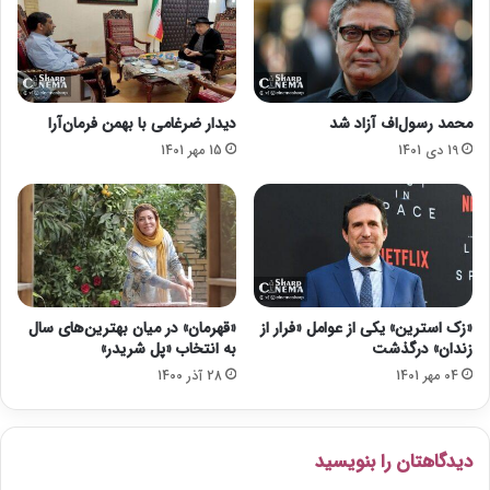
ز
ر
ج
ص
ش
و
ن
ر
و
ت
محمد رسول‌اف آزاد شد
دیدار ضرغامی با بهمن فرمان‌آرا
ا
ع
19 دی 1401
15 مهر 1401
ر
د
ه
م
ف
ر
ی
ع
ل
ا
م
ی
ف
ت
ج
پ
«زک استرین» یکی از عوامل «فرار از
«قهرمان» در میان بهترین‌های سال
ر
ر
زندان» درگذشت
به انتخاب «پل شریدر»
3
و
04 مهر 1401
28 آذر 1400
9
ت
ک
ل‌
ه
دیدگاهتان را بنویسید
ا