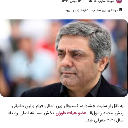
سینما شارپ
F
ا
13 بهمن 1399
o
ر
خواندن این مطلب 1 دقیقه زمان میبرد
l
س
l
ا
o
ل
w
ا
o
ی
n
م
X
ی
ل
به نقل از سایت جشنواره، فستیوال بین المللی فیلم برلین دقایقی
پیش محمد رسول‌اف
عضو هیات داوران
بخش مسابقه اصلی رویداد
سال ۲۰۲۱ معرفی شد.