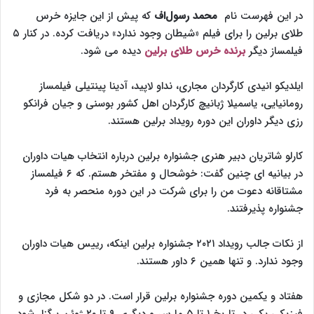
در این فهرست نام
محمد رسول‌اف
که پیش از این جایزه خرس
طلای برلین را برای فیلم «شیطان وجود ندارد» دریافت کرده. در کنار ۵
فیلمساز دیگر
برنده خرس طلای برلین
دیده می شود.
ایلدیکو انیدی کارگردان مجاری، نداو لاپید، آدینا پینتیلی فیلمساز
رومانیایی، یاسمیلا ژبانیچ کارگردان اهل کشور بوسنی و جیان فرانکو
رزی دیگر داوران این دوره رویداد برلین هستند.
کارلو شاتریان دبیر هنری جشنواره برلین درباره انتخاب هیات داوران
در بیانیه ای چنین گفت: خوشحال و مفتخر هستم. که ۶ فیلمساز
مشتاقانه دعوت من را برای شرکت در این دوره منحصر به فرد
جشنواره پذیرفتند.
از نکات جالب رویداد ۲۰۲۱ جشنواره برلین اینکه، رییس هیات داوران
وجود ندارد. و تنها همین ۶ داور هستند.
هفتاد و یکمین دوره جشنواره برلین قرار است. در دو شکل مجازی و