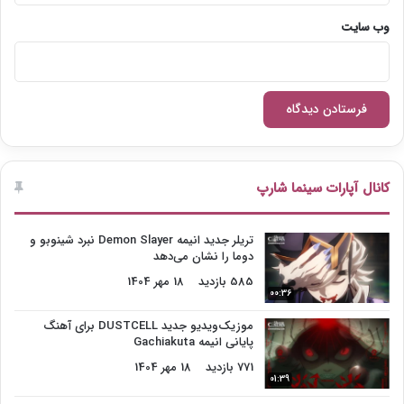
وب‌ سایت
کانال آپارات سینما شارپ
تریلر جدید انیمه Demon Slayer نبرد شینوبو و
دوما را نشان می‌دهد
585 بازدید
18 مهر 1404
00:36
موزیک‌ویدیو جدید DUSTCELL برای آهنگ
پایانی انیمه Gachiakuta
771 بازدید
18 مهر 1404
01:39