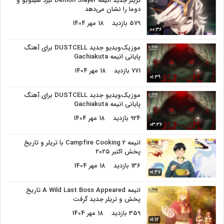
تریلر جدید انیمه Demon Slayer نبرد شینوبو و
دوما را نشان می‌دهد
579 بازدید
18 مهر 1404
00:36
موزیک‌ویدیو جدید DUSTCELL برای آهنگ
پایانی انیمه Gachiakuta
771 بازدید
18 مهر 1404
01:39
موزیک‌ویدیو جدید DUSTCELL برای آهنگ
پایانی انیمه Gachiakuta
924 بازدید
18 مهر 1404
03:36
انیمه Campfire Cooking 2 با تریلر و تاریخ
پخش اکتبر ۲۰۲۵
136 بازدید
18 مهر 1404
01:47
انیمه A Wild Last Boss Appeared تاریخ
پخش و تریلر جدید گرفت
359 بازدید
18 مهر 1404
01:12