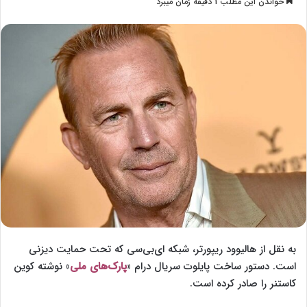
خواندن این مطلب 1 دقیقه زمان میبرد
l
س
l
ا
o
ل
w
ا
o
ی
n
م
X
ی
ل
به نقل از هالیوود ریپورتر، شبکه ای‌بی‌سی که تحت حمایت دیزنی
است. دستور ساخت پایلوت سریال درام «
پارک‌های ملی
» نوشته کوین
کاستنر را صادر کرده است.