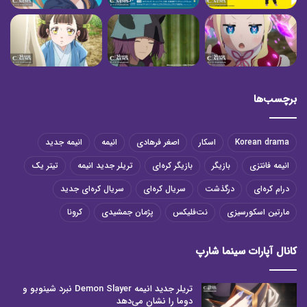
برچسب‌ها
Korean drama
اسکار
اصغر فرهادی
انیمه
انیمه جدید
انیمه فانتزی
بازیگر
بازیگر کره‌ای
تریلر جدید انیمه
تیتر یک
درام کره‌ای
درگذشت
سریال کره‌ای
سریال کره‌ای جدید
مارتین اسکورسیزی
نت‌فلیکس
پژمان جمشیدی
کرونا
کانال آپارات سینما شارپ
تریلر جدید انیمه Demon Slayer نبرد شینوبو و
دوما را نشان می‌دهد