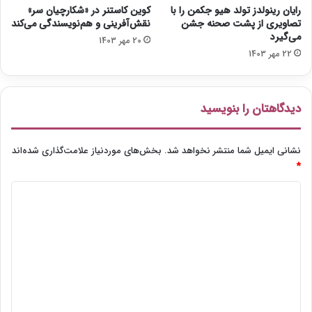
ر
و
رایان رینولدز تولد هیو جکمن را با
کوین کاستنر در «شکارچیان سر»
د
س
تصاویری از پشت صحنه جشن
نقش‌آفرینی و هم‌نویسندگی می‌کند
ط
می‌گیرد
20 مهر 1403
ر
22 مهر 1403
ا
م
ی
دیدگاهتان را بنویسید
ن
ج
و
نشانی ایمیل شما منتشر نخواهد شد.
بخش‌های موردنیاز علامت‌گذاری شده‌اند
ا
*
د
ی
د
ی
د
گ
ا
ه