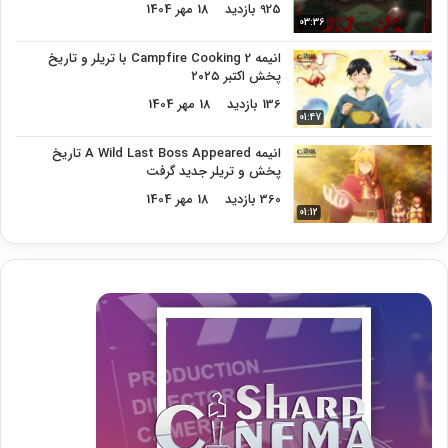
925 بازدید
18 مهر 1404
03:36
انیمه Campfire Cooking 2 با تریلر و تاریخ
پخش اکتبر ۲۰۲۵
136 بازدید
18 مهر 1404
01:47
انیمه A Wild Last Boss Appeared تاریخ
پخش و تریلر جدید گرفت
360 بازدید
18 مهر 1404
01:12