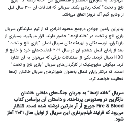
می‌تواند. به سازگاری اتمسفر و فضاسازی این “خانه اژدها” با “بازی
تاج و تخت” کمک زیادی بکند. سریالی که اتفاقات آن ۳۰۰ سال قبل
از وقایع گیم آف ترونز اتفاق می‌افتد.
بنابراین رامین جوادی درجمع معدود افرادی که از تیم سازندگان سریال
بازی تاج و تخت در “خانه اژدها” حضور دارند. قرار می‌گیرد. بسیاری از
بازیگران، نویسندگان و تهیه‌کنندگان سریال اصلی “بازی تاج و تخت”
بعد از پایان فصل هشتم آن در سال ۲۰۱۹ فعالیت‌های خود را خارج از
HBO دنبال کردند. یکی از استثنائات بزرگی که می‌توان به آن اشاره
کرد. میگوئل ساپوچنیک از کارگردان‌های سریال “بازی تاج و تخت”
است. که درکنار رایان کندال به‌عنوان شورانرهای سریال خاندان اژدها
فعالیت خواهند کرد.
سریال “خانه اژدها” به جریان جنگ‌های داخلی خاندان
تارگارین در وستروس پرداخته. و داستان آن براساس کتاب
Fire & Blood جورج آر آر مارتین نوشته شده است. انتظار
می‌رود که فرایند فیلم‌برداری این سریال از اوایل سال ۲۰۲۱ آغاز
شود.