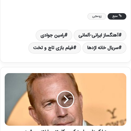
منبع
زومجی
آهنگساز ایرانی-آلمانی
رامین جوادی
سریال خانه اژدها
فیلم بازی تاج و تخت
«
پ
ا
ر
ک‌
ه
ا
ی
م