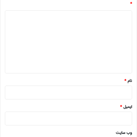
*
د
ی
د
گ
ا
ه
*
نام
*
ایمیل
*
وب‌ سایت