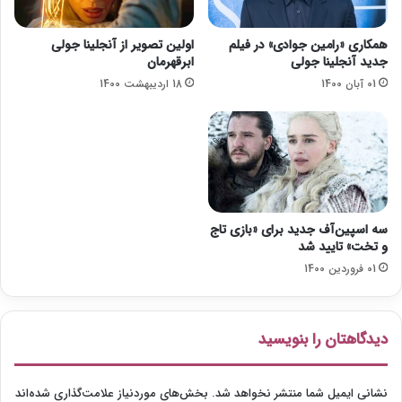
د
ت
خ
همکاری «رامین جوادی» در فیلم
اولین تصویر از آنجلینا جولی
ت
جدید آنجلینا جولی
ابرقهرمان
۶
01 آبان 1400
18 اردیبهشت 1400
"
س
ا
خ
ت
ه
م
ی‌
سه اسپین‌آف جدید برای «بازی تاج
ش
‌و تخت» تایید شد
و
01 فروردین 1400
د
دیدگاهتان را بنویسید
نشانی ایمیل شما منتشر نخواهد شد.
بخش‌های موردنیاز علامت‌گذاری شده‌اند