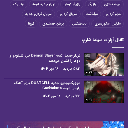
انیمه فانتزی
بازیگر
بازیگر کره‌ای
تریلر جدید انیمه
تیتر یک
درام کره‌ای
درگذشت
سریال کره‌ای
سریال کره‌ای جدید
مارتین اسکورسیزی
نت‌فلیکس
پژمان جمشیدی
کرونا
کانال آپارات سینما شارپ
تریلر جدید انیمه Demon Slayer نبرد شینوبو و
دوما را نشان می‌دهد
583 بازدید
18 مهر 1404
00:36
موزیک‌ویدیو جدید DUSTCELL برای آهنگ
پایانی انیمه Gachiakuta
771 بازدید
18 مهر 1404
01:39