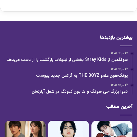
بیشترین بازدیدها
17 مرداد 1405
سونگمین از Stray Kids بخشی از تبلیغات بازگشت را از دست می‌دهد
17 مرداد 1405
یونگ‌هون عضو THE BOYZ به آژانس جدید پیوست
17 مرداد 1405
دعوا بزرگ جی سونگ و ها یون کیونگ در شغل آپارتمان
آخرین مطالب