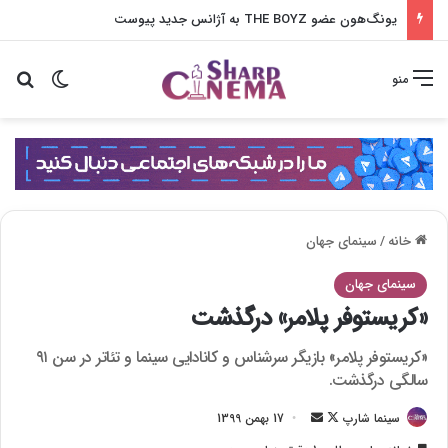
یونگ‌هون عضو THE BOYZ به آژانس جدید پیوست
تغییر پو
جس
منو
خانه
/
سینمای جهان
سینمای جهان
«کریستوفر پلامر» درگذشت
«کریستوفر پلامر» بازیگر سرشناس و کانادایی سینما و تئاتر در سن ۹۱
سالگی درگذشت.
سینما شارپ
F
ا
17 بهمن 1399
o
ر