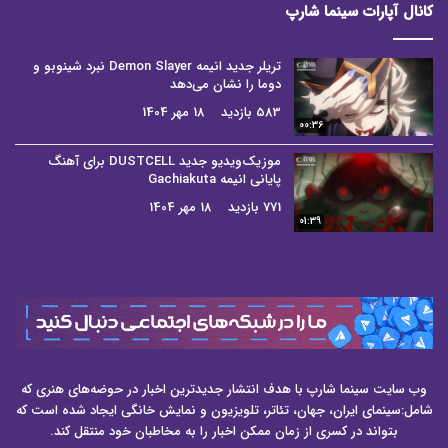
کانال آپارات سینما شارپ
تریلر جدید انیمه Demon Slayer نبرد شینوبو و
دوما را نشان می‌دهد
583 بازدید
18 مهر 1404
00:36
موزیک‌ویدیو جدید DUSTCELL برای آهنگ
پایانی انیمه Gachiakuta
771 بازدید
18 مهر 1404
01:39
وب سایت سینما شارپ با هدف انتشار جدیدترین اخبار در حوضه‌های هنری که
شامل:سینمای ایران، جهان، تئاتر، تلویزیون و نمایش خانگی ایجاد شده است که
بتواند در کسری از زمان ممکن اخبار را به مخاطبان خود منتقل کند.