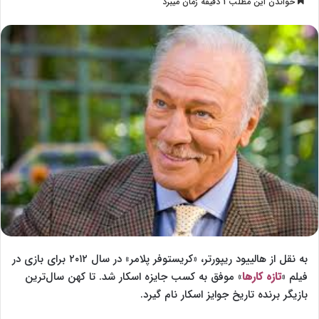
خواندن این مطلب 1 دقیقه زمان میبرد
l
س
l
ا
o
ل
w
ا
o
ی
n
م
X
ی
ل
به نقل از هالییود ریپورتر، «کریستوفر پلامر» در سال ۲۰۱۲ برای بازی در
فیلم «
تازه کارها
» موفق به کسب جایزه اسکار شد. تا کهن سال‌ترین
بازیگر برنده تاریخ جوایز اسکار نام گیرد.