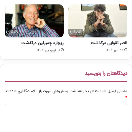
ر
ل
د
م
م
ف
ی
ج
ر
ناصر تقوایی درگذشت
ریچارد چمبرلین درگذشت
22 مهر 1404
11 فروردین 1404
دیدگاهتان را بنویسید
نشانی ایمیل شما منتشر نخواهد شد.
بخش‌های موردنیاز علامت‌گذاری شده‌اند
*
د
ی
د