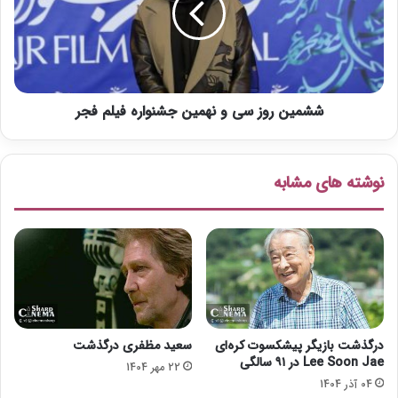
ن
ن
م
ر
ه
و
د
ز
و
س
ی
ششمین روز سی و نهمین جشنواره فیلم فجر
ی
ا
و
ن
ن
د
ه
نوشته های مشابه
ر
م
ر
ی
ت
ن
ب
ج
ه
ش
ا
ن
و
و
ل
ا
ر
ر
درگذشت بازیگر پیشکسوت کره‌ای
سعید مظفری درگذشت
ا
ه
Lee Soon Jae در ۹۱ سالگی
22 مهر 1404
ی
ف
04 آذر 1404
م
ی