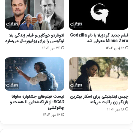
1
ش
د
فیلم جدید گودزیلا با نام Godzilla
لئوناردو دی‌کاپریو فیلم زندگی بلا
Minus Zero معرفی شد
لوگوسی را برای یونیورسال می‌سازد
12 آبان 1404
24 مهر 1404
چیس اینفینیتی برای اسکار بهترین
لیست فیلم‌های جشنواره ساوانا
بازیگر زن رقابت می‌کند
SCAD؛ از فرنکنشتاین تا همنت و
چاقوکشی
18 مهر 1404
12 مهر 1404