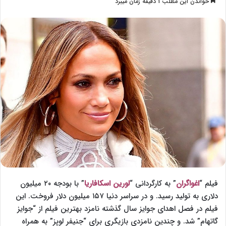
خواندن این مطلب 1 دقیقه زمان میبرد
l
س
l
ا
o
ل
w
ا
o
ی
n
م
X
ی
ل
فیلم “
اغواگران
” به کارگردانی “
لورین اسکافاریا
” با بودجه‌ ۲۰ میلیون
دلاری به تولید رسید. و در سراسر دنیا ۱۵۷ میلیون دلار فروخت. این
فیلم در فصل اهدای جوایز سال گذشته نامزد بهترین فیلم از “جوایز
گاتهام” شد. و چندین نامزدی بازیگری برای “جنیفر لوپز” به همراه