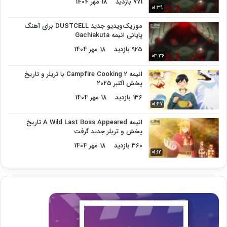
771 بازدید
18 مهر 1404
01:39
موزیک‌ویدیو جدید DUSTCELL برای آهنگ
پایانی انیمه Gachiakuta
925 بازدید
18 مهر 1404
03:36
انیمه Campfire Cooking 2 با تریلر و تاریخ
پخش اکتبر ۲۰۲۵
136 بازدید
18 مهر 1404
01:47
انیمه A Wild Last Boss Appeared تاریخ
پخش و تریلر جدید گرفت
360 بازدید
18 مهر 1404
01:12