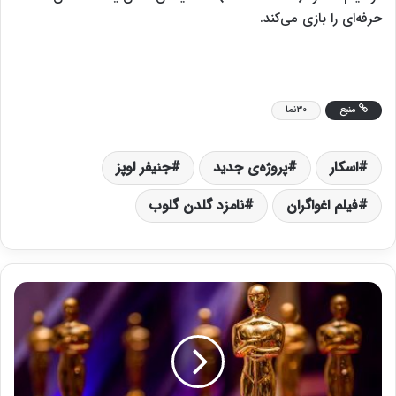
حرفه‌ای را بازی می‌کند.
منبع
30نما
اسکار
پروژه‌ی جدید
جنیفر لوپز
فیلم اغواگران
نامزد گلدن گلوب
ت
ص
م
ی
م
ت