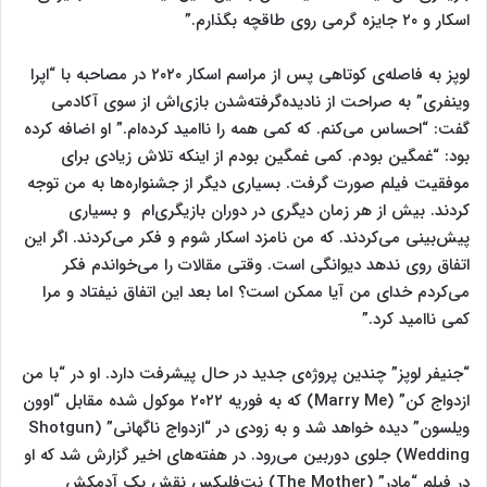
اسکار و ۲۰ جایزه گرمی روی طاقچه بگذارم.”
لوپز به فاصله‌ی کوتاهی پس از مراسم اسکار ۲۰۲۰ در مصاحبه با “اپرا
وینفری” به صراحت از نادیده‌گرفته‌شدن بازی‌اش از سوی آکادمی
گفت: “احساس می‌کنم. که کمی همه را ناامید کرده‌ام.” او اضافه کرده
بود: “غمگین بودم. کمی غمگین بودم از اینکه تلاش زیادی برای
موفقیت فیلم صورت گرفت. بسیاری دیگر از جشنواره‌ها به من توجه
کردند. بیش از هر زمان دیگری در دوران بازیگری‌ام و بسیاری
پیش‌بینی می‌کردند. که من نامزد اسکار شوم و فکر می‌کردند. اگر این
اتفاق‌ روی ندهد دیوانگی است. وقتی مقالات را می‌خواندم فکر
می‌کردم خدای من آیا ممکن است؟ اما بعد این اتفاق نیفتاد و مرا
کمی ناامید کرد.”
“جنیفر لوپز” چندین پروژه‌ی جدید در حال پیشرفت دارد. او در “با من
ازدواج کن” (Marry Me) که به فوریه ۲۰۲۲ موکول شده مقابل “اوون
ویلسون” دیده خواهد شد و به زودی در “ازدواج ناگهانی” (Shotgun
Wedding) جلوی دوربین می‌رود. در هفته‌های اخیر گزارش شد که او
در فیلم “مادر” (The Mother) نت‌فلیکس نقش یک آدمکش