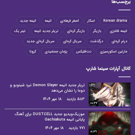
برچسب‌ها
Korean drama
اسکار
اصغر فرهادی
انیمه
انیمه جدید
انیمه فانتزی
بازیگر
بازیگر کره‌ای
تریلر جدید انیمه
تیتر یک
درام کره‌ای
درگذشت
سریال کره‌ای
سریال کره‌ای جدید
مارتین اسکورسیزی
نت‌فلیکس
پژمان جمشیدی
کرونا
کانال آپارات سینما شارپ
تریلر جدید انیمه Demon Slayer نبرد شینوبو و
دوما را نشان می‌دهد
583 بازدید
18 مهر 1404
00:36
موزیک‌ویدیو جدید DUSTCELL برای آهنگ
پایانی انیمه Gachiakuta
771 بازدید
18 مهر 1404
01:39