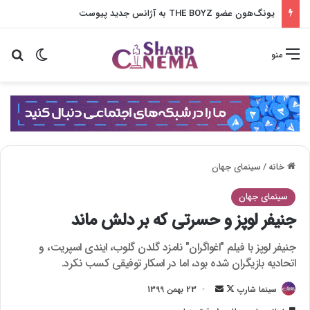
یونگ‌هون عضو THE BOYZ به آژانس جدید پیوست
تغییر پو
جس
منو
خانه
/
سینمای جهان
سینمای جهان
جنیفر لوپز و حسرتی که بر دلش ماند
جنیفر لوپز با فیلم "اغواگران" نامزد گلدن گلوب، ایندی اسپریت، و
اتحادیه بازیگران شده بود، اما در اسکار توفیقی کسب نکرد.
سینما شارپ
F
ا
23 بهمن 1399
o
ر