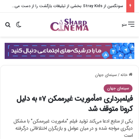
سونگمین از Stray Kids بخشی از تبلیغات بازگشت را از دست می‌دهد
تغییر پو
جس
منو
خانه
/
سینمای جهان
سینمای جهان
فیلمبرداری «مأموریت غیرممکن 7» به دلیل
کرونا متوقف شد
یکی از منابع ادعا می‌کند تولید فیلم "ماموریت غیرممکن" با مشکل
دیگری مواجه شده و در میان عوامل و بازیگران اختلافاتی درگرفته
است