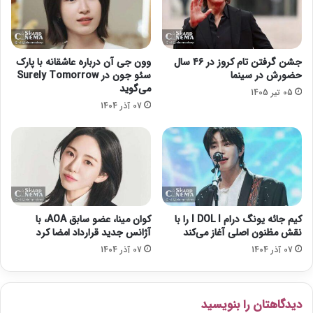
ا
»
ز
ک
م
ل
ی‌
ی
جشن گرفتن تام کروز در ۴۶ سال
وون جی آن درباره عاشقانه با پارک
ک
د
حضورش در سینما
سئو جون در Surely Tomorrow
ن
خ
می‌گوید
05 تیر 1405
د
و
07 آذر 1404
ر
د
کیم جائه یونگ درام I DOL I را با
کوان مینا، عضو سابق AOA، با
نقش مظنون اصلی آغاز می‌کند
آژانس جدید قرارداد امضا کرد
07 آذر 1404
07 آذر 1404
دیدگاهتان را بنویسید