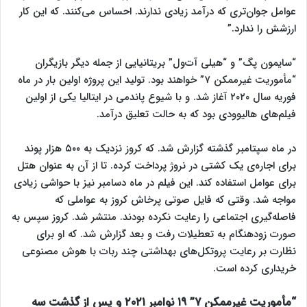
عوامل جوان‌تری که درآمد زیادی ندارند. احساس می‌کنند. که این کار
ارزشش را ندارد.”
“سایمون پگ” و “هیلی آت‌ول” بریتانیایی از جمله دیگر بازیگران
“مأموریت غیرممکن ۷” خواهند بود. تولید این پروژه اولین بار در ماه
فوریه سال ۲۰۲۰ آغاز شد. و با شیوع پاندمی در ایتالیا یکی از اولین
فیلم‌های هالیوودی بود که به حالت تعلیق درآمد.
در ماه سپتامبر گذشته گزارش شد. که کروز نزدیک به ۵۰۰ هزار پوند
برای اجاره‌ی یک کشتی در نروژ پرداخت کرده. تا از آن به عنوان هتل
برای عوامل استفاده کند. این فیلم در ماه دسامبر نیز با حواشی زیادی
مواجه شد. وقتی که فایل صوتی پرخاش کروز به عواملی که
فاصله‌گیری اجتماعی را رعایت نکرده بودند. منتشر شد. کروز سپس به
صورت زودهنگام به تعطیلات رفت و بعد گزارش شد. که او برای
نظارت بر رعایت پروتکل‌های بهداشتی چند ربات با هوش مصنوعی
خریداری کرده است.
“مأموریت غیرممکن ۷” ۱۹ نوامبر ۲۰۲۱ و پس از گذشت سه