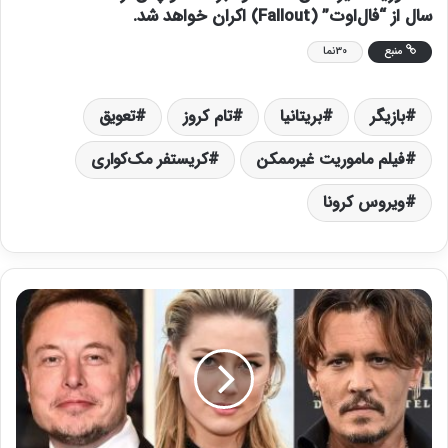
سال از “فال‌اوت” (Fallout) اکران خواهد شد.
منبع
30نما
بازیگر
بریتانیا
تام کروز
تعویق
فیلم ماموریت غیرممکن
کریستفر مک‌کواری
ویروس کرونا
ج
ا
ن
ی
د
پ
پ
ا