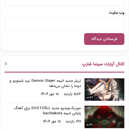
وب‌ سایت
کانال آپارات سینما شارپ
تریلر جدید انیمه Demon Slayer نبرد شینوبو و
دوما را نشان می‌دهد
583 بازدید
18 مهر 1404
00:36
موزیک‌ویدیو جدید DUSTCELL برای آهنگ
پایانی انیمه Gachiakuta
771 بازدید
18 مهر 1404
01:39