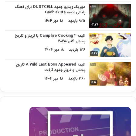
موزیک‌ویدیو جدید DUSTCELL برای آهنگ
پایانی انیمه Gachiakuta
925 بازدید
18 مهر 1404
03:36
انیمه Campfire Cooking 2 با تریلر و تاریخ
پخش اکتبر ۲۰۲۵
136 بازدید
18 مهر 1404
01:47
انیمه A Wild Last Boss Appeared تاریخ
پخش و تریلر جدید گرفت
360 بازدید
18 مهر 1404
01:12