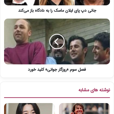
ی
جانی دپ پای ایلان ماسک را به دادگاه باز می‌کند
ا
ی
ل
ف
ا
ص
ن
ل
م
س
ا
و
س
م
ک
«
ر
ر
ا
و
ب
فصل سوم «روزگار جوانی» کلید خورد
ز
ه
گ
د
ا
ا
ر
نوشته های مشابه
د
ج
گ
و
ا
ا
ه
ن
ب
ی