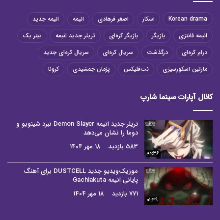
Korean drama
اسکار
اصغر فرهادی
انیمه
انیمه جدید
انیمه فانتزی
بازیگر
بازیگر کره‌ای
تریلر جدید انیمه
تیتر یک
درام کره‌ای
درگذشت
سریال کره‌ای
سریال کره‌ای جدید
مارتین اسکورسیزی
نت‌فلیکس
پژمان جمشیدی
کرونا
کانال آپارات سینما شارپ
تریلر جدید انیمه Demon Slayer نبرد شینوبو و
دوما را نشان می‌دهد
583 بازدید
18 مهر 1404
00:36
موزیک‌ویدیو جدید DUSTCELL برای آهنگ
پایانی انیمه Gachiakuta
771 بازدید
18 مهر 1404
01:39