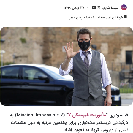
سینما شارپ
F
ا
27 بهمن 1399
o
ر
خواندن این مطلب 1 دقیقه زمان میبرد
l
س
l
ا
o
ل
w
ا
o
ی
n
م
X
ی
ل
فیلمبرداری “
مأموریت غیرممکن ۷
” (Mission: Impossible 7) به
کارگردانی کریستفر مک‌کواری برای چندمین مرتبه به دلیل مشکلات
ناشی از ویروس
کرونا
به تعویق افتاد.