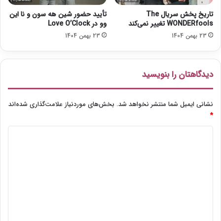
س
تاریخ پخش سریال The
تأیید حضور شین هه سون و نا این
WONDERfools تغییر نمی‌کند
وو در Love O’Clock
23 بهمن 1404
23 بهمن 1404
دیدگاهتان را بنویسید
نشانی ایمیل شما منتشر نخواهد شد.
بخش‌های موردنیاز علامت‌گذاری شده‌اند
*
د
ی
د
گ
ا
ه