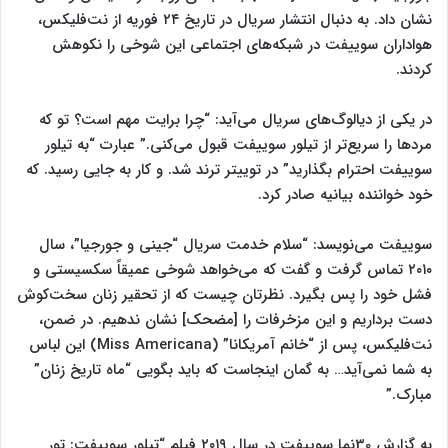
نشان داد. به دنبال انتشار سریال در تاریخ ۲۴ فوریه از نت‌فلیکس،
هواداران سوییفت در شبکه‌های اجتماعی این شوخی را نکوهش
کردند.
در یکی از دیالوگ‌های سریال می‌آید: “چرا برایت مهم است؟ تو که
مردها را سریع‌تر از تیلور سوییفت قبول می‌کنی.” عبارت “به تیلور
سوییفت احترام بگذارید” در توییتر ترند شد. و کار به جایی رسید. که
خود خواننده بیانیه صادر کرد.
سوییفت می‌نویسد: “سلام خدمت سریال “جینی و جورجیا”، سال
۲۰۱۰ تماس گرفت و گفت که می‌خواهد شوخی عمیقاً سکسیستی و
فشل خود را پس بگیرد. نظرتان چیست که از تحقیر زنان سخت‌کوش
دست برداریم و این مزخرفات را [مضحک] نشان ندهیم. در ضمن،
نت‌فلیکس، پس از “خانم آمریکانا” (Miss Americana) این لباس
به شما نمی‌آید… به گمان اینجاست که باید بگویی “ماه تاریخ زنان”
مبارک.”
به گزارش 30نما سوییفت در سال ۲۰۱۹ فیلم “تیلور سوییفت: تور