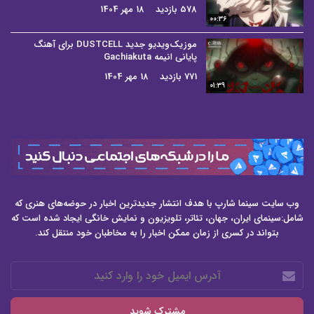
578 بازدید
18 مهر 1404
00:36
موزیک‌ویدیو جدید DUSTCELL برای آهنگ
پایانی انیمه Gachiakuta
771 بازدید
18 مهر 1404
01:39
وب سایت سینما شارپ با هدف انتشار جدیدترین اخبار در حوضه‌های هنری که
شامل:سینمای ایران، جهان، تئاتر، تلویزیون و نمایش خانگی ایجاد شده است که
بتواند در کسری از زمان ممکن اخبار را به مخاطبان خود منتقل کند.
آدرس
ایمیل
خود
را