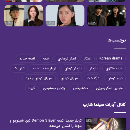
برچسب‌ها
Korean drama
اسکار
اصغر فرهادی
انیمه
انیمه جدید
انیمه فانتزی
بازیگر
بازیگر کره‌ای
تریلر جدید انیمه
تیتر یک
درام کره‌ای
درگذشت
سریال کره‌ای
سریال کره‌ای جدید
مارتین اسکورسیزی
نت‌فلیکس
پژمان جمشیدی
کرونا
کانال آپارات سینما شارپ
تریلر جدید انیمه Demon Slayer نبرد شینوبو و
دوما را نشان می‌دهد