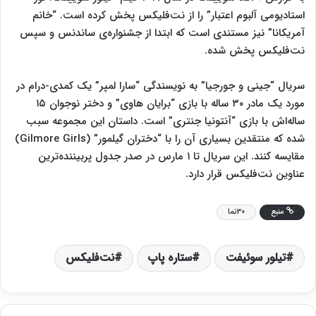
استادیومی آلبوم اعتبار” را از نت‌فلیکس پخش کرده است. “خانم
آمریکانا” نیز مستندی است که ابتدا از جشنواره‌ی ساندنس و سپس
نت‌فلیکس پخش شده.
سریال “جینی و جورجیا” به نویسندگی “سارا لمپر” یک کمدی-درام در
مورد یک مادر ۳۰ ساله با بازی “برایان هاوی” و دختر نوجوان ۱۵
ساله‌اش با بازی “آنتونیا جنتری” است. داستان این مجموعه سبب
شده که منتقدین بسیاری آن را با “دختران گیلمور” (Gilmore Girls)
مقایسه کنند. این سریال تا ۱ مارس در صدر جدول پربیننده‌ترین
عناوین نت‌فلیکس قرار دارد.
منبع
30نما
تیلور سوئیفت
ستاره پاپ
نت‌فلیکس