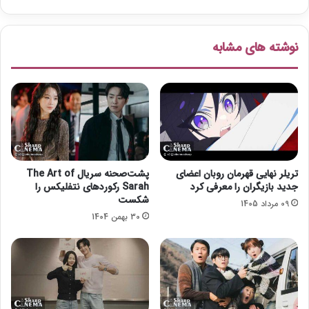
ت
ی
خ
ن
ت
ق
نوشته های مشابه
»
ا
ش
ی
چ
ر
چ
ی
ل
ر
تریلر نهایی قهرمان روبان اعضای
پشت‌صحنه سریال The Art of
ا
جدید بازیگران را معرفی کرد
Sarah رکوردهای نتفلیکس را
ف
شکست
09 مرداد 1405
ر
30 بهمن 1404
و
خ
ت
/
ع
ک