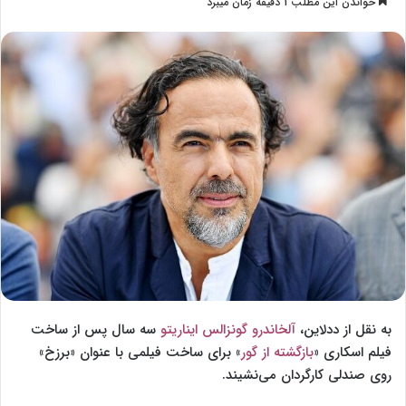
خواندن این مطلب 1 دقیقه زمان میبرد
l
س
l
ا
o
ل
w
ا
o
ی
n
م
X
ی
ل
به نقل از ددلاین،
آلخاندرو گونزالس ایناریتو
سه سال پس از ساخت
فیلم اسکاری «
بازگشته از گور
» برای ساخت فیلمی با عنوان «برزخ»
روی صندلی کارگردان می‌نشیند.