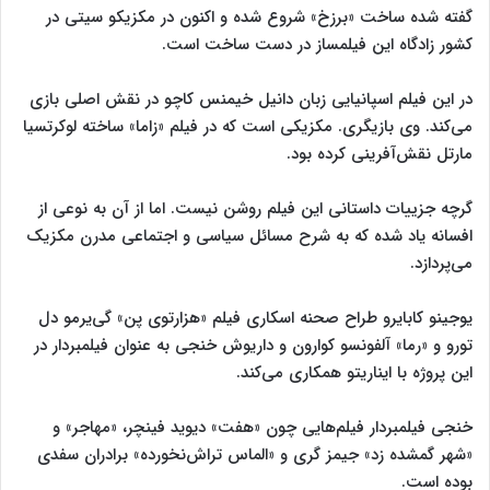
گفته شده ساخت «برزخ» شروع شده و اکنون در مکزیکو سیتی در
کشور زادگاه این فیلمساز در دست ساخت است.
در این فیلم اسپانیایی زبان دانیل خیمنس کاچو در نقش اصلی بازی
می‌کند. وی بازیگری. مکزیکی است که در فیلم «زاما» ساخته لوکرتسیا
مارتل نقش‌آفرینی کرده بود.
گرچه جزییات داستانی این فیلم روشن نیست. اما از آن به نوعی از
افسانه یاد شده که به شرح مسائل سیاسی و اجتماعی مدرن مکزیک
می‌پردازد.
یوجینو کابایرو طراح صحنه اسکاری فیلم «هزارتوی پن» گی‌یرمو دل
تورو و «رما» آلفونسو کوارون و داریوش خنجی به عنوان فیلمبردار در
این پروژه با ایناریتو همکاری می‌کند.
خنجی فیلمبردار فیلم‌هایی چون «هفت» دیوید فینچر، «مهاجر» و
«شهر گمشده زد» جیمز گری و «الماس تراش‌نخورده» برادران سفدی
بوده است.