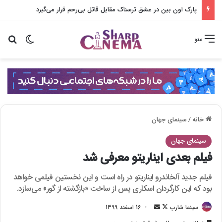
پارک اون بین در عشق ترسناک مقابل قاتل بی‌رحم قرار می‌گیرد
تغییر پو
جس
منو
خانه
/
سینمای جهان
سینمای جهان
فیلم بعدی ایناریتو معرفی شد
فیلم جدید آلخاندرو ایناریتو در راه است و این نخستین فیلمی خواهد
بود که این کارگردان اسکاری پس از ساخت «بازگشته از گور» می‌سازد.
سینما شارپ
F
ا
16 اسفند 1399
o
ر