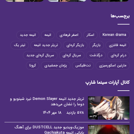
برچسب‌ها
Korean drama
اسکار
اصغر فرهادی
انیمه
انیمه جدید
انیمه فانتزی
بازیگر
بازیگر کره‌ای
تریلر جدید انیمه
تیتر یک
درام کره‌ای
درگذشت
سریال کره‌ای
سریال کره‌ای جدید
مارتین اسکورسیزی
نت‌فلیکس
پژمان جمشیدی
کرونا
کانال آپارات سینما شارپ
تریلر جدید انیمه Demon Slayer نبرد شینوبو و
دوما را نشان می‌دهد
578 بازدید
18 مهر 1404
00:36
موزیک‌ویدیو جدید DUSTCELL برای آهنگ
پایانی انیمه Gachiakuta