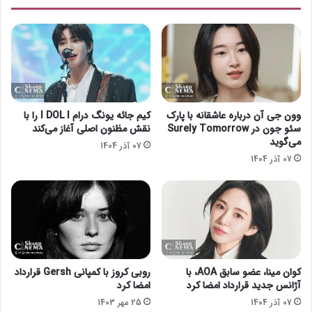
د
ر
د
ی
س
خ
ت
ب
ا
وون جی آن درباره عاشقانه با پارک
کیم جائه یونگ درام I DOL I را با
ت
سئو جون در Surely Tomorrow
نقش مظنون اصلی آغاز می‌کند
ر
می‌گوید
07 آذر 1404
و
07 آذر 1404
ر
ی
س
ت‌
ه
ا
کوان مینا، عضو سابق AOA، با
روبی کروز با کمپانی Gersh قرارداد
آژانس جدید قرارداد امضا کرد
امضا کرد
07 آذر 1404
25 مهر 1403