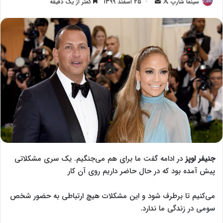
سینما شارپ
F
ا
25 اسفند 1399
کمتر از یک دقیقه
o
ر
l
س
l
ا
o
ل
w
ا
o
ی
n
م
X
ی
ل
جنیفر لوپز
در ادامه گفت ما برای هم می‌جنگیم. یک سری مشکلاتی
پیش آمده بود که در حال حاضر داریم روی آن کار
می‌کنیم تا برطرف شود و این مشکلات هیچ ارتباطی به حضور شخص
سومی در زندگی ما ندارد.