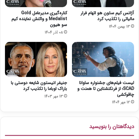
س
ت
آژانس کیم سئون هو اتهام فرار
کناره‌گیری مدیرعامل Gold
ی
مالیاتی را تکذیب کرد
Medalist و واکنش نماینده کیم
و
سو هیون
13 بهمن 1404
ا
08 آذر 1404
ل
ب
ن
گ
ل
و
ر
لیست فیلم‌های جشنواره ساوانا
جنیفر انیستون شایعه دوستی با
SCAD؛ از فرنکنشتاین تا همنت و
باراک اوباما را تکذیب کرد
چاقوکشی
13 مهر 1403
12 مهر 1404
دیدگاهتان را بنویسید