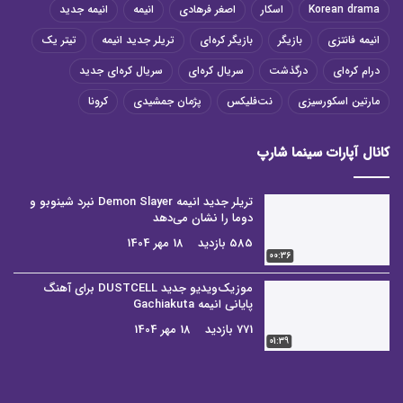
Korean drama
اسکار
اصغر فرهادی
انیمه
انیمه جدید
انیمه فانتزی
بازیگر
بازیگر کره‌ای
تریلر جدید انیمه
تیتر یک
درام کره‌ای
درگذشت
سریال کره‌ای
سریال کره‌ای جدید
مارتین اسکورسیزی
نت‌فلیکس
پژمان جمشیدی
کرونا
کانال آپارات سینما شارپ
تریلر جدید انیمه Demon Slayer نبرد شینوبو و
دوما را نشان می‌دهد
585 بازدید
18 مهر 1404
00:36
موزیک‌ویدیو جدید DUSTCELL برای آهنگ
پایانی انیمه Gachiakuta
771 بازدید
18 مهر 1404
01:39