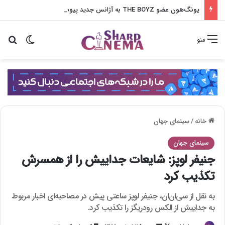
یونگ‌هون عضو THE BOYZ به آژانس جدید پیوست
تغییر پو
جس
منو
خانه
/
سینمای جهان
سینمای جهان
جنیفر لوپز: شایعات جداییش را از همسرش
تکذیب کرد
به نقل از سی‌ان‌ان، جنیفر لوپز ساعتی پیش در مصاحبه‌ای اخبار مربوط
به جداییش از الکس رودریگز را تکذیب کرد.