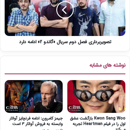
ر
ی
ه
ر
ر
ب
ئ
ر
ی
د
س
ا
د
تصویربرداری فصل دوم سریال «گاندو 2» ادامه دارد
ر
ا
ی
و
ف
ر
ص
نوشته های مشابه
ا
ل
ن
د
ک
و
ن
م
ش
س
د
ر
ی
ا
ل
Kwon Sang Woo بازگشت عشق
جیمز کامرون: ادامه فرنچایز آواتار
«
اول را در فیلم Heartman تجربه
وابسته به فروش آواتار ۳ است
گ
می‌کند