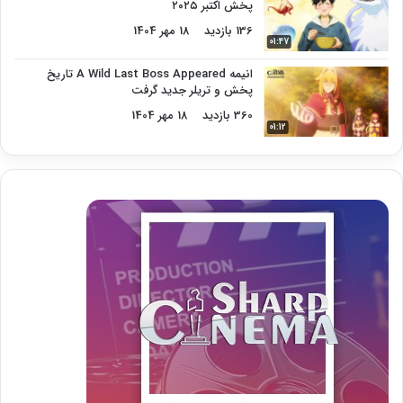
پخش اکتبر ۲۰۲۵
136 بازدید
18 مهر 1404
01:47
انیمه A Wild Last Boss Appeared تاریخ
پخش و تریلر جدید گرفت
360 بازدید
18 مهر 1404
01:12