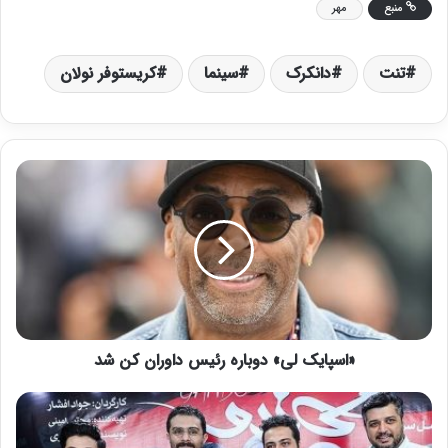
منبع
مهر
تنت
دانکرک
سینما
کریستوفر نولان
«
ا
س
پ
ا
ی
ک
ل
ی
«اسپایک لی» دوباره رئیس داوران کن شد
»
د
و
ت
ب
ص
ا
و