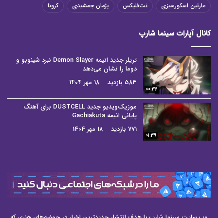
مارتین اسکورسیزی
نت‌فلیکس
پژمان جمشیدی
کرونا
کانال آپارات سینما شارپ
تریلر جدید انیمه Demon Slayer نبرد شینوبو و
دوما را نشان می‌دهد
583 بازدید
18 مهر 1404
00:36
موزیک‌ویدیو جدید DUSTCELL برای آهنگ
پایانی انیمه Gachiakuta
771 بازدید
18 مهر 1404
01:39
وب سایت سینما شارپ با هدف انتشار جدیدترین اخبار در حوضه‌های هنری که