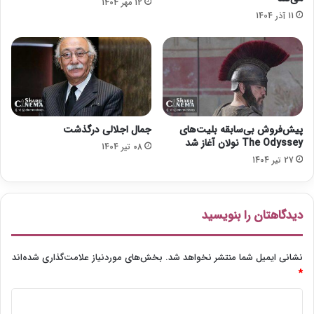
12 مهر 1404
ا
11 آذر 1404
ن
د
و
2
»
ا
د
ا
پیش‌فروش بی‌سابقه بلیت‌های
جمال اجلالی درگذشت
م
The Odyssey نولان آغاز شد
08 تیر 1404
ه
27 تیر 1404
د
ا
ر
دیدگاهتان را بنویسید
د
نشانی ایمیل شما منتشر نخواهد شد.
بخش‌های موردنیاز علامت‌گذاری شده‌اند
*
د