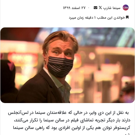
سینما شارپ
F
ا
27 اسفند 1399
o
ر
خواندن این مطلب 1 دقیقه زمان میبرد
l
س
l
ا
o
ل
w
ا
o
ی
n
م
X
ی
ل
به نقل از این دی وایر، در حالی که علاقه‌مندان سینما در لس‌آنجلس
دارند بار دیگر تجربه تماشای فیلم در سالن سینما را تکرار می‌کنند،
کریستوفر نولان هم یکی از اولین افرادی بود که راهی سالن سینما