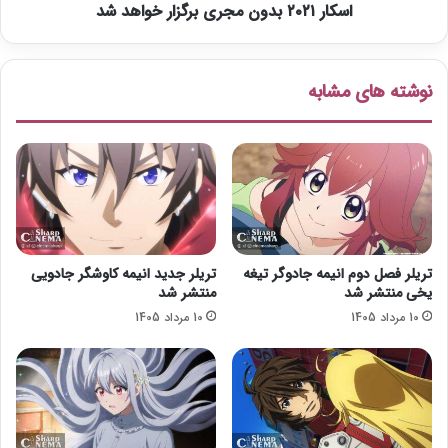
ی
اسکار ۲۰۲۱ بدون مجری برگزار خواهد شد
ب
ب
د
ه
و
ح
ن
نوشته های مشابه
و
م
ز
ج
ه
ر
م
ی
ج
ب
ر
ر
ی‌
گ
گ
ز
ر
ا
تریلر فصل دوم انیمه جادوگر تیغه
تریلر جدید انیمه کاوشگر جادویی
ی
ر
یخی منتشر شد
منتشر شد
خ
10 مرداد 1405
10 مرداد 1405
و
ا
ه
د
ش
د