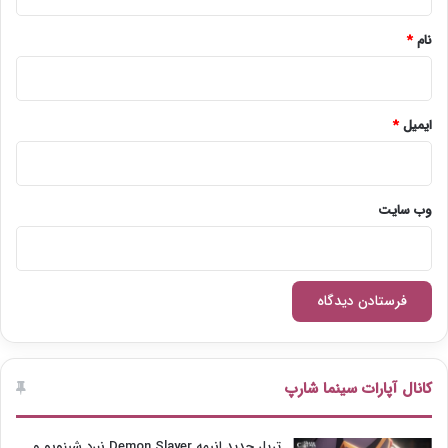
*
نام
*
ایمیل
*
وب‌ سایت
کانال آپارات سینما شارپ
تریلر جدید انیمه Demon Slayer نبرد شینوبو و