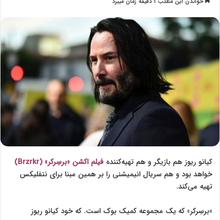
خواندن این مطلب 1 دقیقه زمان میبرد
l
س
l
ا
o
ل
w
ا
o
ی
n
م
X
ی
ل
کیانو ریوز هم بازیگر و هم تهیه‌کننده
فیلم اکشن «برسِرکر» (Brzrkr)
خواهد بود و هم سریال انیمیشنی را بر همین مبنا برای نتفلیکس
تهیه می‌کند.
«برسِرکر» که یک مجموعه کمیک بوک است. که خود کیانو ریوز