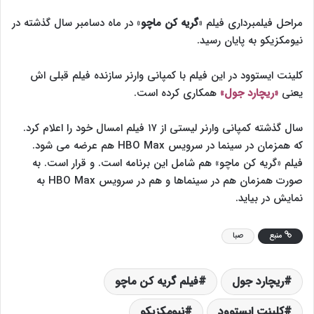
مراحل فیلمبرداری فیلم «
گریه کن ماچو
» در ماه دسامبر سال گذشته در
نیومکزیکو به پایان رسید.
کلینت ایستوود در این فیلم با کمپانی وارنر سازنده فیلم قبلی اش
یعنی
«ریچارد جول»
همکاری کرده است.
سال گذشته کمپانی وارنر لیستی از ۱۷ فیلم امسال خود را اعلام کرد.
که همزمان در سینما در سرویس HBO Max هم عرضه می شود.
فیلم «گریه کن ماچو» هم شامل این برنامه است. و قرار است. به
صورت همزمان هم در سینماها و هم در سرویس HBO Max به
نمایش در بیاید.
منبع
صبا
ریچارد جول
فیلم گریه کن ماچو
کلینت ایستوود
نیومکزیکو