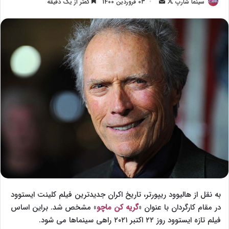
سینما شارپ
F
ا
03 فروردین 1400
کمتر از یک دقیقه
o
ر
l
س
l
ا
o
ل
w
ا
o
ی
n
م
X
ی
ل
به نقل از هالیوود ریپورتر، تاریخ اکران جدیدترین فیلم کلینت ایستوود
در مقام کارگردان با عنوان «
گریه کن ماچو
» مشخص شد. براین اساس
فیلم تازه ایستوود روز ۲۲ اکتبر ۲۰۲۱ راهی سینماها می شود.