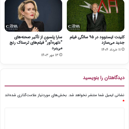
ی
ن
و
ن
ن
د
گ
ی
م
کلینت ایستوود در ۹۵ سالگی فیلم
سارا پلسون از تأثیر صحنه‌های
ا
جدید می‌سازد
“دلهره‌آور” فیلم‌های ترسناک رنج
ر
می‌برد
11 خرداد 1404
ت
13 مهر 1403
ی
ن
ا
دیدگاهتان را بنویسید
س
ک
و
نشانی ایمیل شما منتشر نخواهد شد.
بخش‌های موردنیاز علامت‌گذاری شده‌اند
ر
*
س
ی
د
ز
ی
ی