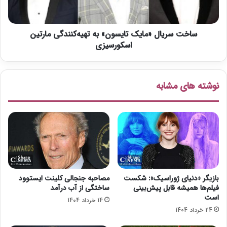
ا
ی
م
ا
ض
ل
ا
ساخت سریال «مایک تایسون» به تهیه‌کنندگی مارتین
«
»
م
اسکورسیزی
ن
ا
و
ی
ر
ک
نوشته های مشابه
و
ت
ز
ا
ا
ی
م
س
س
و
ا
ن
ل
»
ا
ب
ز
ه
بازیگر «دنیای ژوراسیک»: شکست
مصاحبه جنجالی کلینت ایستوود
ت
ت
فیلم‌ها همیشه قابل پیش‌بینی
ساختگی از آب درآمد
ل
ه
است
14 خرداد 1404
و
ی
24 خرداد 1404
ی
ه‌
ز
ک