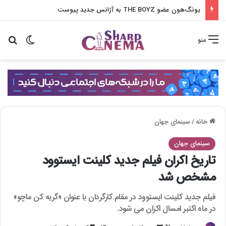
دعوا بزرگ جی سونگ و ها یون کیونگ در شغل آپارتمان
تغییر پو
جس
منو
خانه
/
سینمای جهان
سینمای جهان
تاریخ اکران فیلم جدید کلینت ایستوود
مشخص شد
فیلم جدید کلینت ایستوود در مقام کارگردان با عنوان «گریه کن ماچو»
در ماه اکتبر امسال اکران می شود.