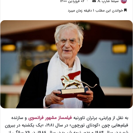
سینما شارپ
F
ا
06 فروردین 1400
o
ر
خواندن این مطلب 1 دقیقه زمان میبرد
l
س
l
ا
o
ل
w
ا
o
ی
n
م
X
ی
ل
به نقل از ورایتی، برتران تاورنیه
فیلمساز مشهور فرانسوی
و سازنده
فیلم‌هایی چون «کودتای تورچون» در سال ۱۹۸۱، «یک یکشنبه در بیرون
شهر» در سال ۱۹۸۴ و «دور نیمه شب» در سال ۱۹۸۶، در ۷۹ سالگی از