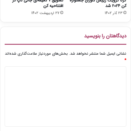
گرتا گرویگ رییس داوران جشنواره
تشویق ۷ دقیقه‌ای جانی دپ در
کن ۲۰۲۴ شد
افتتاحیه کن
23 آذر 1402
27 اردیبهشت 1402
دیدگاهتان را بنویسید
نشانی ایمیل شما منتشر نخواهد شد.
بخش‌های موردنیاز علامت‌گذاری شده‌اند
*
د
ی
د
گ
ا
ه
*