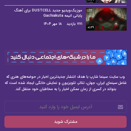
موزیک‌ویدیو جدید DUSTCELL برای آهنگ
پایانی انیمه Gachiakuta
771 بازدید
18 مهر 1404
01:39
وب سایت سینما شارپ با هدف انتشار جدیدترین اخبار در حوضه‌های هنری که
شامل:سینمای ایران، جهان، تئاتر، تلویزیون و نمایش خانگی ایجاد شده است که
بتواند در کسری از زمان ممکن اخبار را به مخاطبان خود منتقل کند.
آدرس
ایمیل
خود
را
وارد