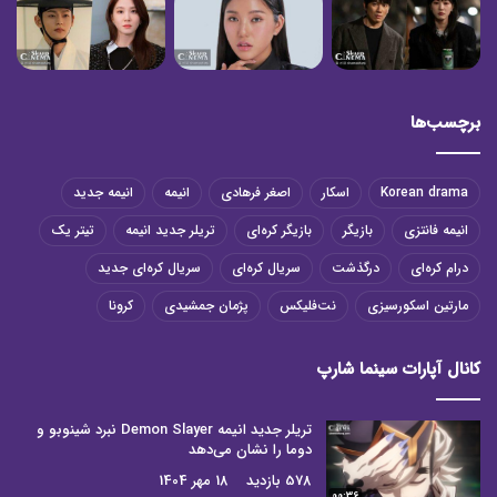
برچسب‌ها
Korean drama
اسکار
اصغر فرهادی
انیمه
انیمه جدید
انیمه فانتزی
بازیگر
بازیگر کره‌ای
تریلر جدید انیمه
تیتر یک
درام کره‌ای
درگذشت
سریال کره‌ای
سریال کره‌ای جدید
مارتین اسکورسیزی
نت‌فلیکس
پژمان جمشیدی
کرونا
کانال آپارات سینما شارپ
تریلر جدید انیمه Demon Slayer نبرد شینوبو و
دوما را نشان می‌دهد
578 بازدید
18 مهر 1404
00:36