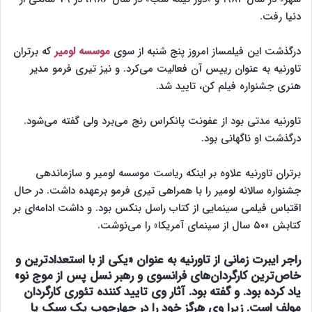
دنیا رفت.
درگذشت این فیلمساز امروز پنج شنبه از سوی
موسسه لومیر
که برتران
تاورنیه به عنوان رییس آن فعالیت می‌کرد. و نیز تیری فرمو مدیر
هنری جشنواره فیلم کن، تایید شد.
تاورنیه مدتی بود از عفونت پانکراس رنج می‌برد ولی گفته می‌شود.
درگذشت او ناگهانی بود.
برتران تاورنیه علاوه بر اینکه ریاست موسسه لومیر و سازماندهی
جشنواره سالانه لومیر را با همراهی تیری فرمو برعهده داشت. در حال
اقتباس فیلمی سینمایی از کتاب راسل بنکس بود. و داشت ادامه‌ای بر
کتابش «۵۰ سال از سینمای آمریکا» را می‌نوشت.
راجر ایبرت زمانی از تاورنیه به عنوان «یکی از با استعدادترین و
خاص‌ترین کارگردان‌های فرانسوی و رهبر نسل پس از موج نو»
یاد کرده بود. و گفته بود. آثار وی تایید کننده تئوری کارگردان
مولف است. زیرا وی هرگز خود را در چهارچوب یک سبک یا