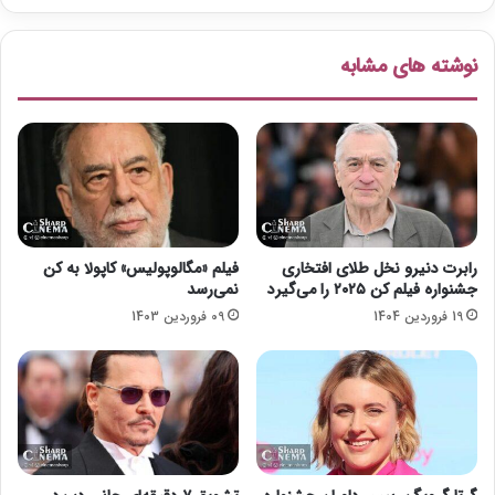
ا
و
نوشته های مشابه
ل
«
م
ن
و
ب
ش
ن
ا
رابرت دنیرو نخل طلای افتخاری
فیلم «مگالوپولیس» کاپولا به کن
س
جشنواره فیلم کن ۲۰۲۵ را می‌گیرد
نمی‌رسد
»
19 فروردین 1404
09 فروردین 1403
ع
و
ض
ش
د
ن
د