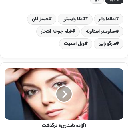
منبع
مهر
آماندا والر
تایکا وایتیتی
جیمز گان
سیلوستر استالونه
فیلم جوخه انتحار
مارگو رابی
ویل اسمیت
«
آ
ز
ا
د
ه
ن
ا
م
«آزاده نامداری» درگذشت
د