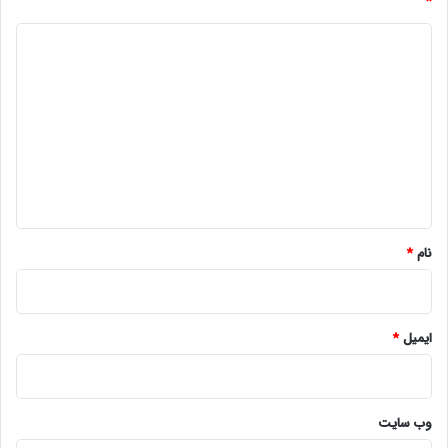
*
د
ی
د
گ
ا
ه
*
نام
*
ایمیل
*
وب‌ سایت