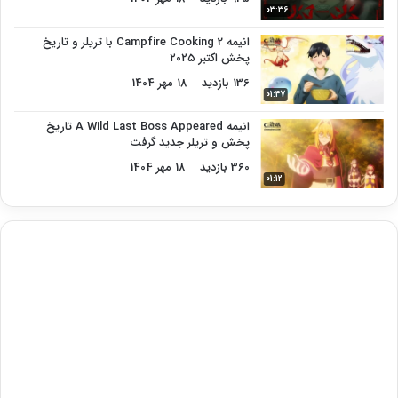
03:36
انیمه Campfire Cooking 2 با تریلر و تاریخ
پخش اکتبر ۲۰۲۵
136 بازدید
18 مهر 1404
01:47
انیمه A Wild Last Boss Appeared تاریخ
پخش و تریلر جدید گرفت
360 بازدید
18 مهر 1404
01:12