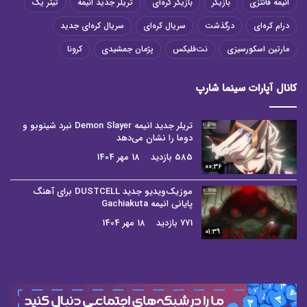
انیمه فانتزی
بازیگر
بازیگر کره‌ای
تریلر جدید انیمه
تیتر یک
درام کره‌ای
درگذشت
سریال کره‌ای
سریال کره‌ای جدید
مارتین اسکورسیزی
نت‌فلیکس
پژمان جمشیدی
کرونا
کانال آپارات سینما شارپ
تریلر جدید انیمه Demon Slayer نبرد شینوبو و
دوما را نشان می‌دهد
585 بازدید
18 مهر 1404
00:36
موزیک‌ویدیو جدید DUSTCELL برای آهنگ
پایانی انیمه Gachiakuta
771 بازدید
18 مهر 1404
01:39