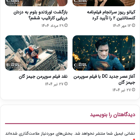
B
O
کیانو ریوز سرانجام فیلم‌نامه
بازگشت اورلاندو بلوم به دزدان
ق
کنستانتین ۲ را تأیید کرد
دریایی کارائیب ششم؟
ر
12 مهر 1404
29 مرداد 1404
ا
ر
د
ا
د
۵
س
ا
آغاز عصر جدید DC با فیلم سوپرمن
نقد فیلم سوپرمن جیمز گان
ل
جیمز گان
27 تیر 1404
ه
27 تیر 1404
ا
م
ض
ا
دیدگاهتان را بنویسید
ک
ر
د
نشانی ایمیل شما منتشر نخواهد شد.
بخش‌های موردنیاز علامت‌گذاری شده‌اند