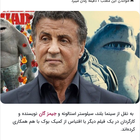
خواندن این مطلب 1 دقیقه زمان میبرد
l
س
l
ا
o
ل
w
ا
o
ی
n
م
X
ی
ل
به نقل از سینما بلند، سیلوستر استالونه و
جیمز گان
نویسنده و
کارگردان در یک فیلم دیگر با اقتباس از کمیک بوک با هم همکاری
کرده‌اند.