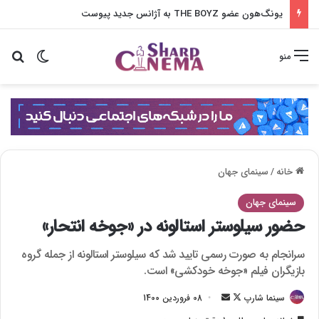
یونگ‌هون عضو THE BOYZ به آژانس جدید پیوست
تغییر پو
جس
منو
خانه
/
سینمای جهان
سینمای جهان
حضور سیلوستر استالونه در «جوخه انتحار»
سرانجام به صورت رسمی تایید شد که سیلوستر استالونه از جمله گروه
بازیگران فیلم «جوخه خودکشی» است.
سینما شارپ
F
ا
08 فروردین 1400
o
ر