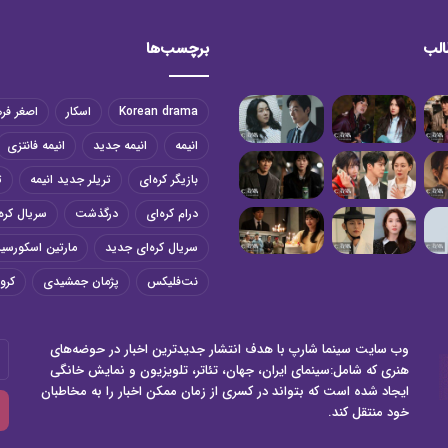
الب
برچسب‌ها
Korean drama
اسکار
اصغر فر
انیمه
انیمه جدید
انیمه فانتزی
بازیگر کره‌ای
تریلر جدید انیمه
ت
درام کره‌ای
درگذشت
سریال کره‌
سریال کره‌ای جدید
مارتین اسکورسی
نت‌فلیکس
پژمان جمشیدی
کرون
وب سایت سینما شارپ با هدف انتشار جدیدترین اخبار در حوضه‌های
آد
هنری که شامل:سینمای ایران، جهان، تئاتر، تلویزیون و نمایش خانگی
ای
ایجاد شده است که بتواند در کسری از زمان ممکن اخبار را به مخاطبان
خو
خود منتقل کند.
را
وا