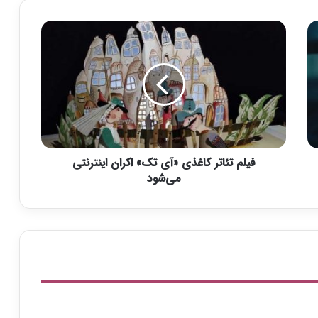
ف
ی
ل
م
ت
ئ
ا
ت
فیلم ‌تئاتر کاغذی «آی تک» اکران اینترنتی
ر
ک
می‌شود
ا
غ
ذ
ی
«
آ
ی
ت
ک