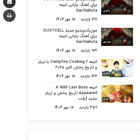
برای آهنگ پایانی انیمه
چا
Gachiakuta
01:39
771 بازدید
18 مهر 1404
موزیک‌ویدیو جدید DUSTCELL
برای آهنگ پایانی انیمه
Gachiakuta
03:36
922 بازدید
18 مهر 1404
انیمه Campfire Cooking 2 با تریلر
و تاریخ پخش اکتبر ۲۰۲۵
01:47
136 بازدید
18 مهر 1404
انیمه A Wild Last Boss
Appeared تاریخ پخش و تریلر
جدید گرفت
01:12
359 بازدید
18 مهر 1404