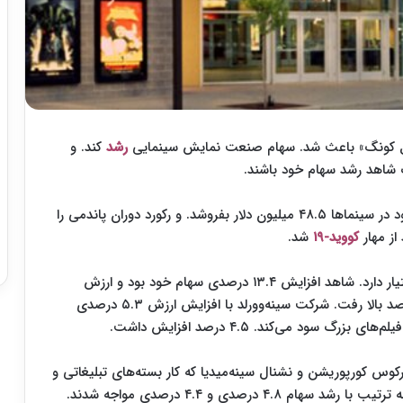
ابل کونگ» باعث شد. سهام صنعت نمایش سینمایی
رشد
کند. و
 شاهد رشد سهام خود باشند.
این فیلم مقابله هیولایی توانست در پنج روز نخست خود در سینماها ۴۸.۵ میلیون دلار بفروشد. و رکورد دوران پاندمی را
ز مهار
کووید-۱۹
شد.
ای‌ام‌سی که بزرگ‌ترین زنجیره سینماهای جهان را در اختیار دارد. شاهد افزایش ۱۳.۴ درصدی سهام خود بود و ارزش
سهام غول دیگر این صنعت یعنی سینه‌مارک هم ۷.۱ درصد بالا رفت. شرکت سینه‌وورلد با افزایش ارزش ۵.۳ درصدی
د می‌کند. ۴.۵ درصد افزایش داشت.
رکوس کورپوریشن و نشنال سینه‌میدیا که کار بسته‌های تبلیغاتی و
 درصدی و ۴.۴ درصدی مواجه شدند.