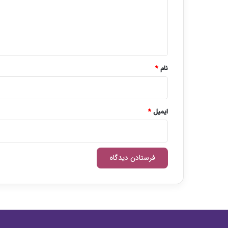
گ
ا
ه
*
نام
*
ایمیل
*