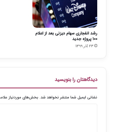
ا
ن
ی
د
ر
رشد انفجاری سهام دیزنی بعد از اعلام
م
۱۰۰ پروژه جدید
ی
23 آذر 1399
ن
ی
س
ر
ی
ا
دیدگاهتان را بنویسید
ل
ف
ر
نشانی ایمیل شما منتشر نخواهد شد.
بخش‌های موردنیاز علامت
ا
د
ن
س
ی
و
د
ی