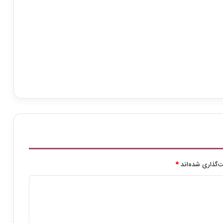
»
ا
ک
ر
ا
ن
ا
ی
ن
ت
ر
ن
ت
ی
م
ی‌
‌گذاری شده‌اند
*
ش
و
د