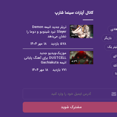
کانال آپارات سینما شارپ
تریلر جدید انیمه Demon
هادی
Slayer نبرد شینوبو و دوما را
00:36
نشان می‌دهد
بازیگر
578 بازدید
18 مهر 1404
یتر یک
موزیک‌ویدیو جدید
ای
DUSTCELL برای آهنگ پایانی
01:39
انیمه Gachiakuta
زی
771 بازدید
18 مهر 1404
ا
رس
میل
د
رد