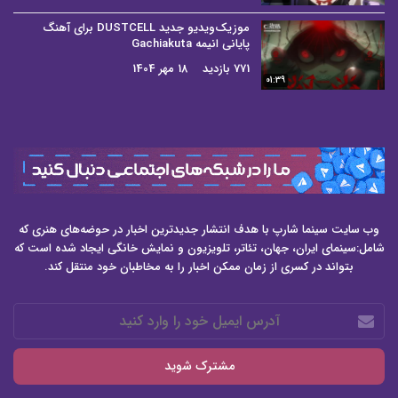
موزیک‌ویدیو جدید DUSTCELL برای آهنگ
پایانی انیمه Gachiakuta
771 بازدید
18 مهر 1404
01:39
وب سایت سینما شارپ با هدف انتشار جدیدترین اخبار در حوضه‌های هنری که
شامل:سینمای ایران، جهان، تئاتر، تلویزیون و نمایش خانگی ایجاد شده است که
بتواند در کسری از زمان ممکن اخبار را به مخاطبان خود منتقل کند.
آدرس
ایمیل
خود
را
وارد