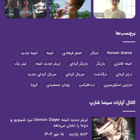
برچسب‌ها
Korean drama
اسکار
اصغر فرهادی
انیمه
انیمه جدید
انیمه فانتزی
بازیگر
بازیگر کره‌ای
تریلر جدید انیمه
تیتر یک
درام کره‌ای
درگذشت
سریال کره‌ای
سریال کره‌ای جدید
مارتین اسکورسیزی
نت‌فلیکس
پژمان جمشیدی
کرونا
کانال آپارات سینما شارپ
تریلر جدید انیمه Demon Slayer نبرد شینوبو و
دوما را نشان می‌دهد
583 بازدید
18 مهر 1404
00:36