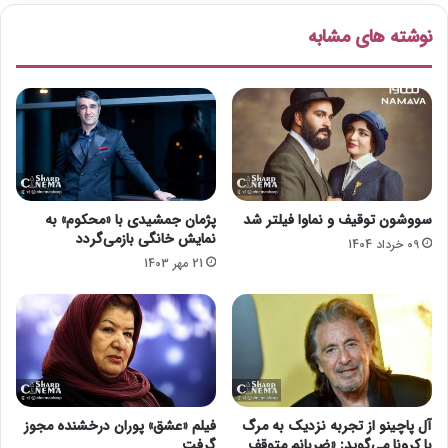
ه
م
نوشته های مشابه
م
ا
ب
ی
ر
ی
د
«
ه
ف
ت
»
ا
سووشون توقیف و نماوا فیلتر شد
پژمان جمشیدی با «محکوم» به
ز
نمایش خانگی بازمی‌گردد
09 خرداد 1404
ش
21 مهر 1403
ب
ک
ه
ن
م
ا
ی
ش
آل پاچینو از تجربه نزدیک به مرگ
فیلم «عشق» پوران درخشنده مجوز
با کرونا می‌گوید: «ضربانم متوقف
گرفت