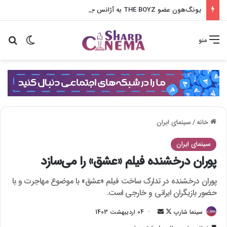
یونگ‌هون عضو THE BOYZ به آژانس جدید پیوست
تغییر پو
جس
منو
خانه
/
سینمای ایران
سینمای ایران
پوران درخشنده فیلم «عشق» را می‌سازد
پوران درخشنده در تدارک ساخت فیلم «عشق» با موضوع مهاجرت و با
حضور بازیگران ایرانی و خارجی است.
سینما شارپ
F
ا
04 اردیبهشت 1403
o
ر