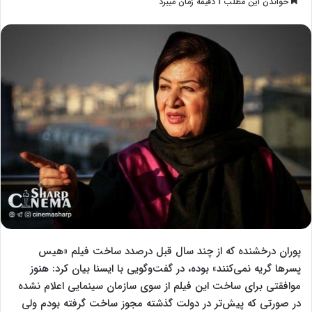
خواندن این مطلب 1 دقیقه زمان میبرد
l
س
l
ا
o
ل
w
ا
o
ی
n
م
X
ی
ل
پوران درخشنده که از چند سال قبل درصدد ساخت فیلم «هیس
پسرها گریه نمی‌کنند» بوده، در گفت‌وگویی با ایسنا بیان کرد:‌ هنوز
موافقتی برای ساخت این فیلم از سوی سازمان سینمایی اعلام نشده
در صورتی که پیش‌تر در دولت گذشته مجوز ساخت گرفته بودم ولی