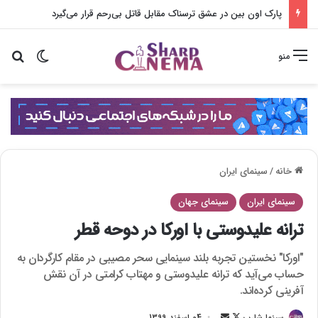
نامکوونگ مین در همسر بازجویی سختی از لی سانگ هی می‌کند
تغییر پو
جس
منو
خانه
/
سینمای ایران
سینمای ایران
سینمای جهان
ترانه علیدوستی با اورکا در دوحه قطر
"اورکا" نخستین تجربه بلند سینمایی سحر مصیبی در مقام کارگردان به
حساب می‌آید که ترانه علیدوستی و مهتاب کرامتی در آن نقش
آفرینی کرده‌اند.
سینما شارپ
F
ا
04 اسفند 1399