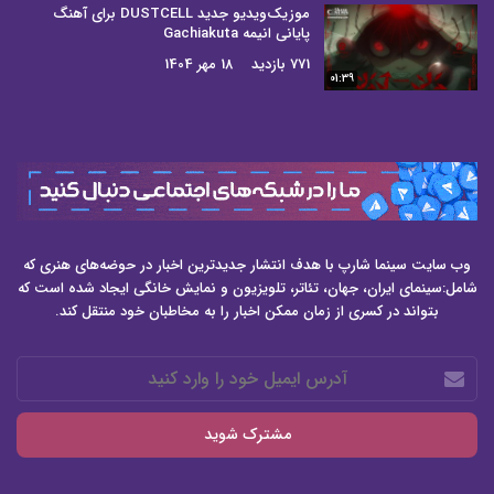
موزیک‌ویدیو جدید DUSTCELL برای آهنگ
پایانی انیمه Gachiakuta
771 بازدید
18 مهر 1404
01:39
وب سایت سینما شارپ با هدف انتشار جدیدترین اخبار در حوضه‌های هنری که
شامل:سینمای ایران، جهان، تئاتر، تلویزیون و نمایش خانگی ایجاد شده است که
بتواند در کسری از زمان ممکن اخبار را به مخاطبان خود منتقل کند.
آدرس
ایمیل
خود
را
وارد
کنید