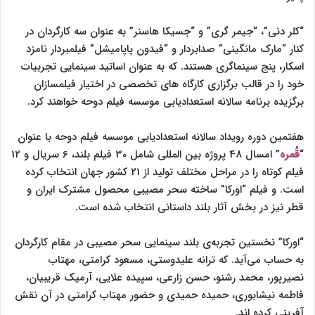
“کلر دنی”، “جیمر گری” و “جسیکا هاسنر” به عنوان سه کارگردان در
کنار “مارک مانگینی” صدابردار و “فیدون پاپامیشل” فیلمبردار نامزد
اسکار، پنج سینماگری هستند. که به عنوان اساتید سینمایی تجربیات
خود را در قالب برگزاری کارگاه های تخصصی در اختیار فیلمسازان
برگزیده برنامه سالانه استعدادیابی موسسه فیلم دوحه خواهند کرد.
هفتمین دوره رویداد سالانه استعدادیابی موسسه فیلم دوحه با عنوان
“
قُمره
” امسال 48 پروژه بین المللی شامل 30 فیلم بلند، 6 سریال و 12
فیلم کوتاه را در مراحل مختلف تولید از 21 کشور جهان انتخاب کرده
است. و فیلم “اورکا” ساخته سحر مصیبی محصول مشترک ایران و
قطر نیز در بخش آثار بلند داستانی انتخاب شده است.
“اورکا” نخستین تجربه‌ی بلند سینمایی سحر مصیبی در مقام کارگردان
به حساب می‌آید. که ترانه علیدوستی، مسعود کرامتی، مهتاب
نصیرپور، محمد رشنو، حسن زارعی، سپیده علایی، آرمیک قریبیان،
فاطمه نیشابوری، حمیده حمیدی و حضور مهتاب کرامتی در آن نقش
آفرینی کرده اند.