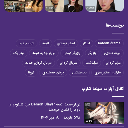
برچسب‌ها
Korean drama
اسکار
اصغر فرهادی
انیمه
انیمه جدید
انیمه فانتزی
بازیگر
بازیگر کره‌ای
تریلر جدید انیمه
تیتر یک
درام کره‌ای
درگذشت
سریال کره‌ای
سریال کره‌ای جدید
مارتین اسکورسیزی
نت‌فلیکس
پژمان جمشیدی
کرونا
کانال آپارات سینما شارپ
تریلر جدید انیمه Demon Slayer نبرد شینوبو و
دوما را نشان می‌دهد
578 بازدید
18 مهر 1404
00:36