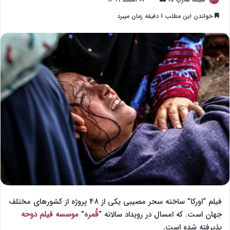
o
ر
خواندن این مطلب 1 دقیقه زمان میبرد
l
س
l
ا
o
ل
w
ا
o
ی
n
م
X
ی
ل
فیلم “اورکا” ساخته سحر مصیبی یکی از 48 پروژه از کشورهای مختلف
جهان است. که امسال در رویداد سالانه “
قُمره
”
موسسه فیلم دوحه
پذیرفته شده است.