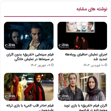
س
د
نوشته های مشابه
ت
»
د
ه
ه
م
ف
ت
ی
ع
ل
ط
م
ی
ب
ل
ر
ش
اجرای نمایش «مافیای روباه‌ها»
فیلم سینمایی «تفریق» بدون اکران
ت
د
تمدید شد
در سینماها در نمایش خانگی
ر
10 فروردین 1403
07 شهریور 1402
I
M
D
b
اکران فیلم «تفریق» با بازی نوید
فیلم «مادر قلب اتمی» با بازی ترانه
محمدزاده در فرانسه
علیدوستی