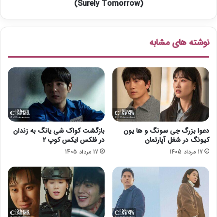
د
ا
(Surely Tomorrow)
ر
ن
س
ی
ر
ع
نوشته های مشابه
ی
ش
ا
ق
ل
ا
ح
و
ق
ل
و
پ
ق
ا
ی
ر
پ
ک
دعوا بزرگ جی سونگ و ها یون
بازگشت کواک شی یانگ به زندان
ر
س
کیونگ در شغل آپارتمان
در فلکس ایکس کوپ ۲
و
ئ
17 مرداد 1405
17 مرداد 1405
ب
و
و
ج
ن
و
و
ن
(
د
P
ر
r
ح