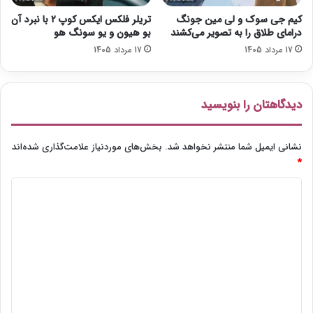
o
ت
کیم جی سوک و لی مین جونگ
تریلر فلکس ایکس کوپ ۲ با نبرد آن
B
م
درامای طلاق را به تصویر می‌کشند
بو هیون و یو سونگ هو
o
اً
17 مرداد 1405
17 مرداد 1405
n
ف
o
ر
)
د
ا
دیدگاهتان را بنویسید
(
S
u
نشانی ایمیل شما منتشر نخواهد شد.
بخش‌های موردنیاز علامت‌گذاری شده‌اند
r
*
e
د
l
y
ی
T
د
o
m
گ
o
ا
r
r
ه
o