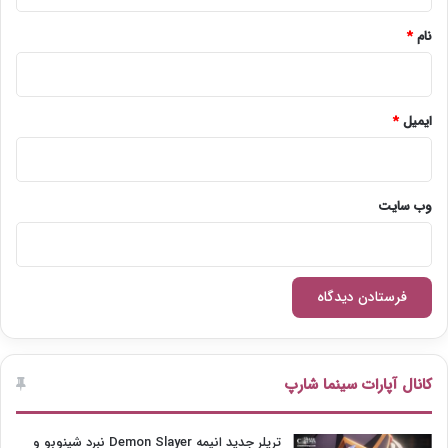
*
w
)
نام
*
ایمیل
*
وب‌ سایت
کانال آپارات سینما شارپ
تریلر جدید انیمه Demon Slayer نبرد شینوبو و