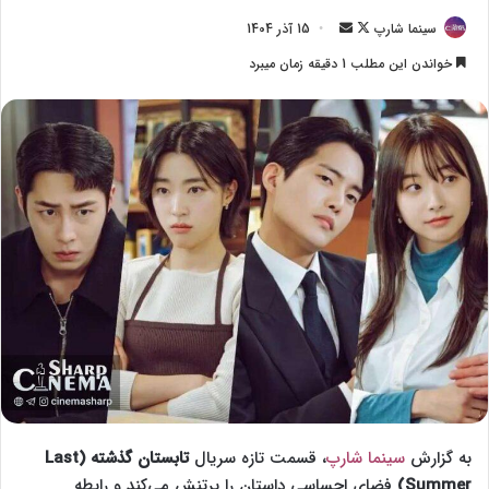
سینما شارپ
F
ا
15 آذر 1404
o
ر
خواندن این مطلب 1 دقیقه زمان میبرد
l
س
l
ا
o
ل
w
ا
o
ی
n
م
X
ی
ل
به گزارش
سینما شارپ
، قسمت تازه سریال
تابستان گذشته (Last
Summer)
فضای احساسی داستان را پرتنش می‌کند و رابطه