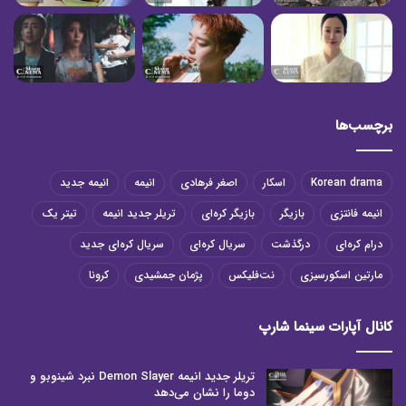
برچسب‌ها
Korean drama
اسکار
اصغر فرهادی
انیمه
انیمه جدید
انیمه فانتزی
بازیگر
بازیگر کره‌ای
تریلر جدید انیمه
تیتر یک
درام کره‌ای
درگذشت
سریال کره‌ای
سریال کره‌ای جدید
مارتین اسکورسیزی
نت‌فلیکس
پژمان جمشیدی
کرونا
کانال آپارات سینما شارپ
تریلر جدید انیمه Demon Slayer نبرد شینوبو و
دوما را نشان می‌دهد