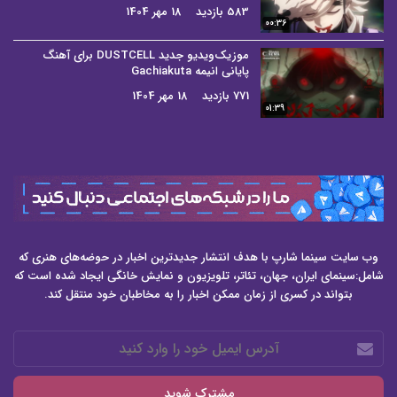
583 بازدید
18 مهر 1404
00:36
موزیک‌ویدیو جدید DUSTCELL برای آهنگ
پایانی انیمه Gachiakuta
771 بازدید
18 مهر 1404
01:39
وب سایت سینما شارپ با هدف انتشار جدیدترین اخبار در حوضه‌های هنری که
شامل:سینمای ایران، جهان، تئاتر، تلویزیون و نمایش خانگی ایجاد شده است که
بتواند در کسری از زمان ممکن اخبار را به مخاطبان خود منتقل کند.
آدرس
ایمیل
خود
را