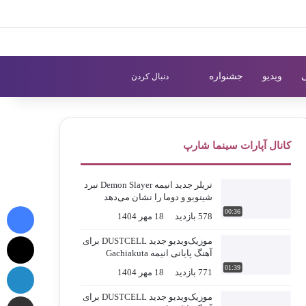
X
اینستاگرام
تلگرام
ورود
سایدبار
نوشته تصادفی
سایدبار
تغییر پوسته
جستجو برای
ویدیو
جشنواره
دنبال کردن
کانال آپارات سینما شارپ
تریلر جدید انیمه Demon Slayer نبرد
شینوبو و دوما را نشان می‌دهد
فیس 
00:36
578 بازدید
18 مهر 1404
X
موزیک‌ویدیو جدید DUSTCELL برای
آهنگ پایانی انیمه Gachiakuta
لی
01:39
771 بازدید
18 مهر 1404
اشتراک گذ
موزیک‌ویدیو جدید DUSTCELL برای