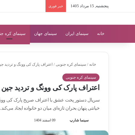
پنجشنبه, 15 مرداد 1405
خبر فوری
خانه
سینمای ایران
سینمای جهان
سینمای کره جن
خانه
/
سینمای کره جنوبی
/
اعتراف پارک کی وونگ و تردید 
سینمای کره جنوبی
اعتراف پارک کی وونگ و تردید جی
سریال دستور پخت عشق با اعتراف صریح پارک کی وونگ
خیانتی پنهان بحران تازه‌ای میان دو خانواده ایجاد می‌کند.
سینما شارپ
F
ا
09 اسفند 1404
o
ر
l
س