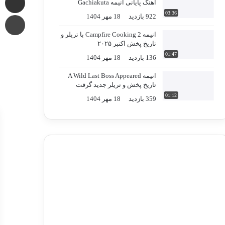
آهنگ پایانی انیمه Gachiakuta
03:36
چا
922 بازدید
18 مهر 1404
انیمه Campfire Cooking 2 با تریلر و
تاریخ پخش اکتبر ۲۰۲۵
01:47
136 بازدید
18 مهر 1404
انیمه A Wild Last Boss Appeared
تاریخ پخش و تریلر جدید گرفت
01:12
359 بازدید
18 مهر 1404