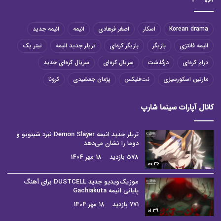
Korean drama
اسکار
اصغر فرهادی
انیمه
انیمه جدید
انیمه فانتزی
بازیگر
بازیگر کره‌ای
تریلر جدید انیمه
تیتر یک
درام کره‌ای
درگذشت
سریال کره‌ای
سریال کره‌ای جدید
مارتین اسکورسیزی
نت‌فلیکس
پژمان جمشیدی
کرونا
کانال آپارات سینما شارپ
تریلر جدید انیمه Demon Slayer نبرد شینوبو و
دوما را نشان می‌دهد
578 بازدید
18 مهر 1404
00:36
موزیک‌ویدیو جدید DUSTCELL برای آهنگ
پایانی انیمه Gachiakuta
771 بازدید
18 مهر 1404
01:39