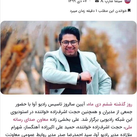
سینما شارپ
F
ا
07 دی 1399
o
ر
خواندن این مطلب 1 دقیقه زمان میبرد
l
س
l
ا
o
ل
w
ا
o
ی
n
م
X
ی
ل
روز گذشته ششم دی ماه
، آیین سالروز تاسیس رادیو آوا با حضور
جمعی از مدیران و همچنین حجت اشرف‌زاده خواننده در استودیوی
این شبکه رادیویی برگزار شد. علی بخشی زاده
معاون صدای رسانه
ملی
، حجت اشرف‌زاده خواننده، حمید علی اکبرزاده آهنگساز، شهرام
ملازاده مدیر رادیو آوا، سید احمدرضا صدر مدیر روابط عمومی معاونت