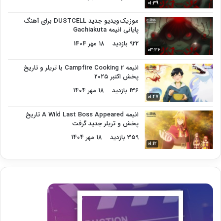
01:39
موزیک‌ویدیو جدید DUSTCELL برای آهنگ
پایانی انیمه Gachiakuta
922 بازدید
18 مهر 1404
03:36
انیمه Campfire Cooking 2 با تریلر و تاریخ
پخش اکتبر ۲۰۲۵
136 بازدید
18 مهر 1404
01:47
انیمه A Wild Last Boss Appeared تاریخ
پخش و تریلر جدید گرفت
359 بازدید
18 مهر 1404
01:12