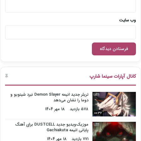
وب‌ سایت
کانال آپارات سینما شارپ
تریلر جدید انیمه Demon Slayer نبرد شینوبو و
دوما را نشان می‌دهد
578 بازدید
18 مهر 1404
00:36
موزیک‌ویدیو جدید DUSTCELL برای آهنگ
پایانی انیمه Gachiakuta
771 بازدید
18 مهر 1404