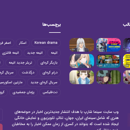
الب
برچسب‌ها
Korean drama
اسکار
اصغر فر
انیمه
انیمه جدید
انیمه فانتزی
بازیگر کره‌ای
تریلر جدید انیمه
ت
درام کره‌ای
درگذشت
سریال کره‌
سریال کره‌ای جدید
مارتین اسکورسی
نت‌فلیکس
پژمان جمشیدی
کرون
وب سایت سینما شارپ با هدف انتشار جدیدترین اخبار در حوضه‌های
آد
هنری که شامل:سینمای ایران، جهان، تئاتر، تلویزیون و نمایش خانگی
ای
ایجاد شده است که بتواند در کسری از زمان ممکن اخبار را به مخاطبان
خو