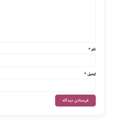
د
گ
ا
ه
*
نام
*
ایمیل
*