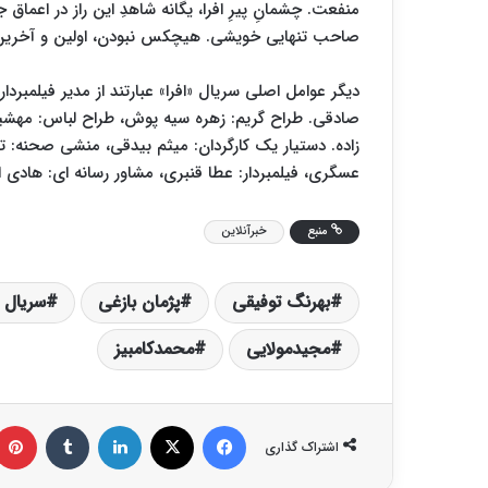
منفعت. چشمانِ پیرِ افرا، یگانه شاهدِ این راز در اعم
صاحب تنهایی خویشی. هیچکس نبودن، اولین و آخرین
دیگر عوامل اصلی سریال «افرا» عبارتند از مدیر فیلمبر
صادقی. طراح گریم: زهره سیه پوش، طراح لباس: مهشید 
زاده. دستیار یک کارگردان: میثم بیدقی، منشی صحنه: ت
عسگری، فیلمبردار: عطا قنبری، مشاور رسانه ای: هادی
منبع
خبرآنلاین
بهرنگ توفیقی
پژمان بازغی
سریال ا
مجیدمولایی
محمدکامبیز
فیس بوک
X
لینکدین
‫تامبلر
اشتراک گذاری