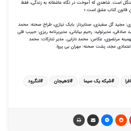
اق جنگل است. شاهدی که آموخت در نگاه عاشقانه به زندگی، فقط
 قانون کتاب عشق است.»
داری: مجید گل سفیدی، صدابردار: بابک نیازی، طراح صحنه: محمد
صادقی، مدیرتولید: رحیم بیابانی، مدیربرنامه ریزی: حبیب قلی
همینه مرتضوی، عکاس: محمد دارایی. مدیر تدارکات: محمد
 اعتمادی مجد، پشت صحنه: مهران بی پروا.
فرا
شبکه یک سیما
لاهیجان
لنگرود
‫پین‌ترست
‫رددیت
پیام رسان
اشتراک گذاری از طریق ایمیل
چاپ