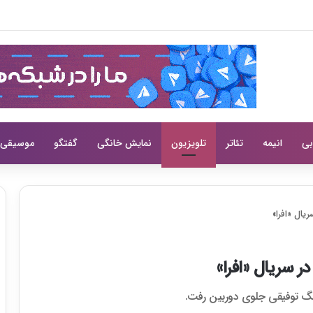
خ پخش و عوامل اصلی را معرفی کرد
بی
انیمه
تئاتر
تلویزیون
نمایش خانگی
گفتگو
موسیقی
یال «افرا»
ر سریال «افرا»
هرنگ توفیقی جلوی دوربین رفت.