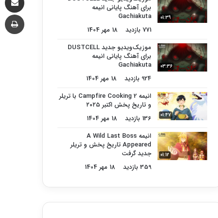
برای آهنگ پایانی انیمه
چا
Gachiakuta
01:39
771 بازدید
18 مهر 1404
موزیک‌ویدیو جدید DUSTCELL
برای آهنگ پایانی انیمه
Gachiakuta
03:36
924 بازدید
18 مهر 1404
انیمه Campfire Cooking 2 با تریلر
و تاریخ پخش اکتبر ۲۰۲۵
01:47
136 بازدید
18 مهر 1404
انیمه A Wild Last Boss
Appeared تاریخ پخش و تریلر
جدید گرفت
01:12
359 بازدید
18 مهر 1404