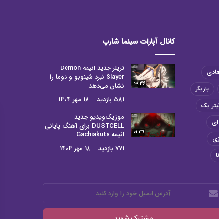
کانال آپارات سینما شارپ
تریلر جدید انیمه Demon
هادی
Slayer نبرد شینوبو و دوما را
00:36
نشان می‌دهد
بازیگر
581 بازدید
18 مهر 1404
یتر یک
موزیک‌ویدیو جدید
ای
DUSTCELL برای آهنگ پایانی
01:39
انیمه Gachiakuta
زی
771 بازدید
18 مهر 1404
ا
رس
میل
د