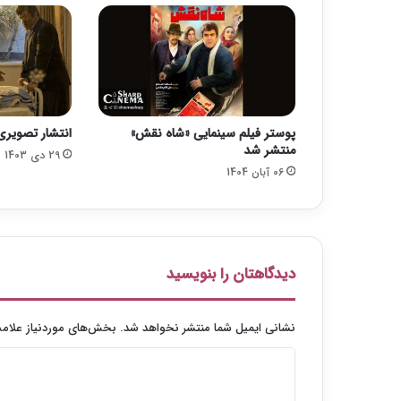
ع
ج
ی
ب
ب
ر
ا
پوستر فیلم سینمایی «شاه نقش»
انتشار تصویری
د
منتشر شد
ر
29 دی 1403
06 آبان 1404
ا
ن
و
ا
ر
ن
دیدگاهتان را بنویسید
ر
نشانی ایمیل شما منتشر نخواهد شد.
بخش‌های موردنیاز علامت
د
ی