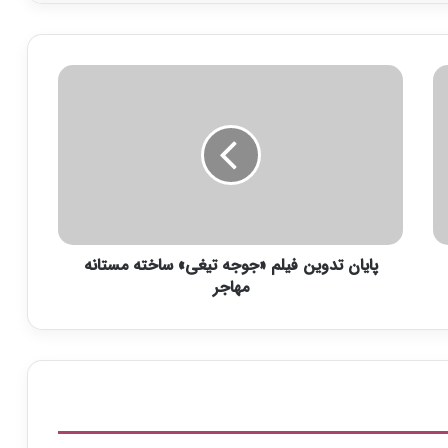
پ
ا
ی
ا
ن
ت
د
و
ی
پایان تدوین فیلم «جوجه تیغی» ساخته مستانه
ن
ف
مهاجر
ی
ل
م
«
ج
و
ج