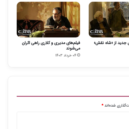
ه
ت
ی
غ
ی
»
س
 جدید از «شاه نقش»
فیلم‌های مدیری و کلاری راهی اکران
ا
می‌شوند
خ
04 خرداد 1403
ت
ه
م
س
ت
ا
ن
ه
م
‌گذاری شده‌اند
*
ه
ا
ج
ر