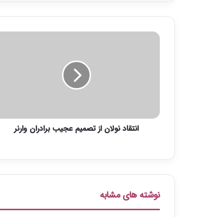
ا
ن
ت
ق
ا
د
ن
و
ل
انتقاد نولان از تصمیم عجیب برادران وارنر
ا
ن
ا
ز
ت
ص
م
نوشته های مشابه
ی
م