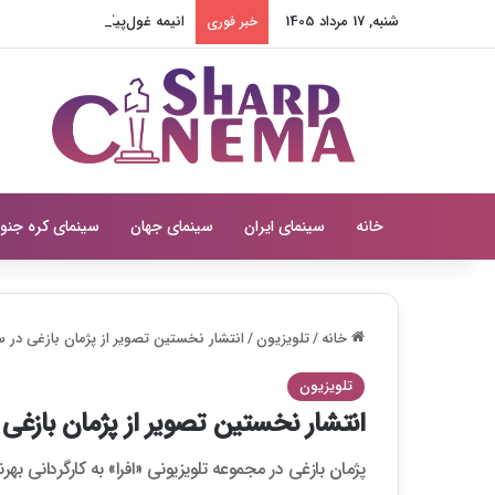
شنبه, 17 مرداد 1405
انیمه غول‌پیکر اوجو ساما تاری
خبر فوری
خانه
سینمای ایران
سینمای جهان
سینمای کره جنو
خانه
/
تلویزیون
/
انتشار نخستین تصویر از پژمان بازغی در سر
تلویزیون
انتشار نخستین تصویر از پژمان بازغی د
پژمان بازغی در مجموعه تلویزیونی «افرا» به کارگردانی ب