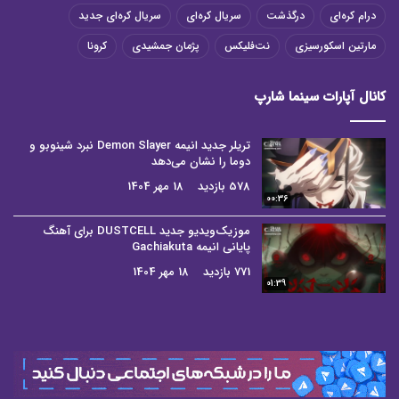
درام کره‌ای
درگذشت
سریال کره‌ای
سریال کره‌ای جدید
مارتین اسکورسیزی
نت‌فلیکس
پژمان جمشیدی
کرونا
کانال آپارات سینما شارپ
تریلر جدید انیمه Demon Slayer نبرد شینوبو و
دوما را نشان می‌دهد
578 بازدید
18 مهر 1404
00:36
موزیک‌ویدیو جدید DUSTCELL برای آهنگ
پایانی انیمه Gachiakuta
771 بازدید
18 مهر 1404
01:39