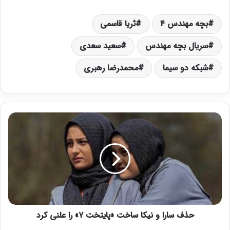
بچه مهندس ۴
ثریا قاسمی
سریال بچه مهندس
سعید سعدی
شبکه دو سیما
محمدرضا رهبری
ح
ذ
ف
س
ا
ر
ا
و
ن
حذف سارا و نیکا ساخت «پایتخت ۷» را علنی کرد
ی
ک