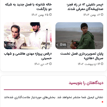
ر
ن
«پسر دلفینی ۲» در راه فجر؛
خاله شادونه با فصل جدید به شبکه
د
م
صداپیشه‌گان معرفی شدند
دو بازگشت
ا
02 بهمن 1403
25 بهمن 1402
م
ع
ر
ف
ی
ش
د
پایان تصویربرداری فصل نخست
«رقص پرواز» مهدی هاشمی و شهاب
سریال «هادی»
حسینی
14 اردیبهشت 1402
03 دی 1401
دیدگاهتان را بنویسید
نشانی ایمیل شما منتشر نخواهد شد.
بخش‌های موردنیاز علامت‌گذاری شده‌اند
*