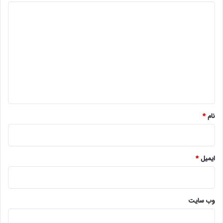
د
ی
د
گ
ا
ه
*
نام
*
ایمیل
*
وب‌ سایت