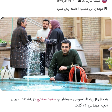
سینما شارپ
F
ا
21 آذر 1399
o
ر
خواندن این مطلب 1 دقیقه زمان میبرد
l
س
l
ا
o
ل
w
ا
o
ی
n
م
X
ی
ل
به نقل از روابط عمومی سیمافیلم،
سعید سعدی
تهیه‌کننده سریال
«بچه مهندس ۴» گفت: