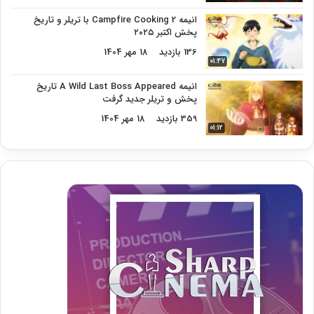
انیمه Campfire Cooking 2 با تریلر و تاریخ
پخش اکتبر ۲۰۲۵
136 بازدید
18 مهر 1404
01:47
انیمه A Wild Last Boss Appeared تاریخ
پخش و تریلر جدید گرفت
359 بازدید
18 مهر 1404
01:12