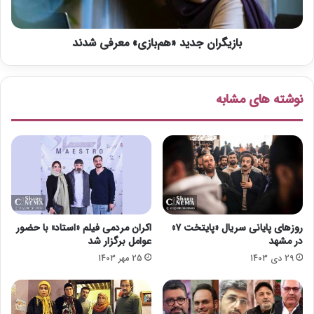
ر
ن
»
ج
پ
بازیگران جدید «هم‌بازی» معرفی شدند
د
ی
ی
و
د
س
«
نوشته های مشابه
ت
ه
م‌
ب
ا
ز
ی
»
م
ع
روزهای پایانی سریال «پایتخت ۷»
اکران مردمی فیلم «استاد» با حضور
ر
در مشهد
عوامل برگزار شد
ف
29 دی 1403
25 مهر 1403
ی
ش
د
ن