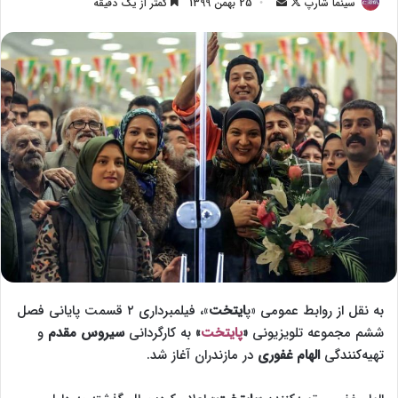
سینما شارپ
F
ا
25 بهمن 1399
کمتر از یک دقیقه
o
ر
l
س
l
ا
o
ل
w
ا
o
ی
n
م
X
ی
ل
به نقل از روابط عمومی «پ
ایتخت
»، فیلمبرداری ۲ قسمت پایانی فصل
ششم مجموعه تلویزیونی
«
پایتخت
»
به کارگردانی
سیروس مقدم
و
تهیه‌کنندگی
الهام غفوری
در مازندران آغاز شد.