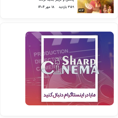
359 بازدید
18 مهر 1404
01:12