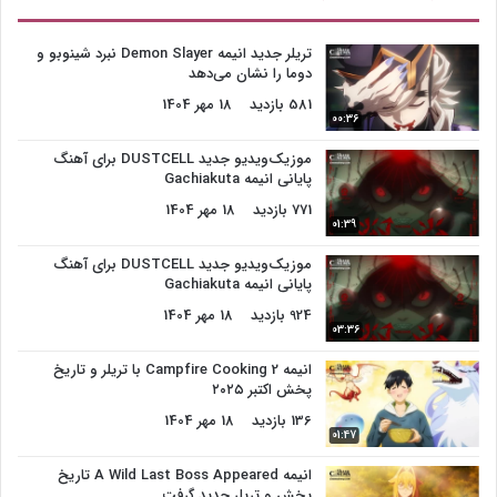
تریلر جدید انیمه Demon Slayer نبرد شینوبو و
دوما را نشان می‌دهد
581 بازدید
18 مهر 1404
00:36
موزیک‌ویدیو جدید DUSTCELL برای آهنگ
پایانی انیمه Gachiakuta
771 بازدید
18 مهر 1404
01:39
موزیک‌ویدیو جدید DUSTCELL برای آهنگ
پایانی انیمه Gachiakuta
924 بازدید
18 مهر 1404
03:36
انیمه Campfire Cooking 2 با تریلر و تاریخ
پخش اکتبر ۲۰۲۵
136 بازدید
18 مهر 1404
01:47
انیمه A Wild Last Boss Appeared تاریخ
پخش و تریلر جدید گرفت