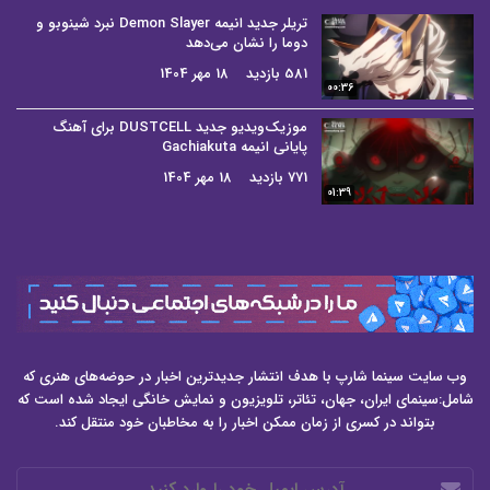
تریلر جدید انیمه Demon Slayer نبرد شینوبو و
دوما را نشان می‌دهد
581 بازدید
18 مهر 1404
00:36
موزیک‌ویدیو جدید DUSTCELL برای آهنگ
پایانی انیمه Gachiakuta
771 بازدید
18 مهر 1404
01:39
وب سایت سینما شارپ با هدف انتشار جدیدترین اخبار در حوضه‌های هنری که
شامل:سینمای ایران، جهان، تئاتر، تلویزیون و نمایش خانگی ایجاد شده است که
بتواند در کسری از زمان ممکن اخبار را به مخاطبان خود منتقل کند.
آدرس