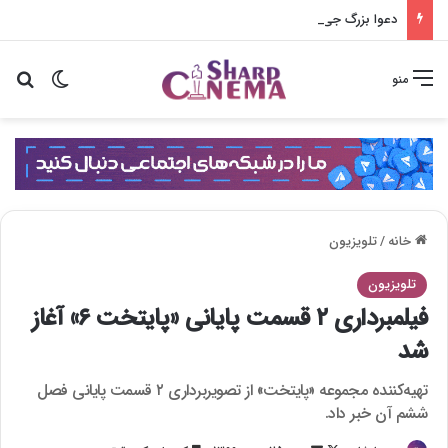
دعوا بزرگ جی سونگ و ها یون کیونگ در شغل آپارتمان
تغییر پو
جس
منو
خانه
/
تلویزیون
تلویزیون
فیلمبرداری ۲ قسمت پایانی «پایتخت ۶» آغاز
شد
تهیه‌کننده مجموعه «پایتخت» از تصویربرداری ۲ قسمت پایانی فصل
ششم آن خبر داد.