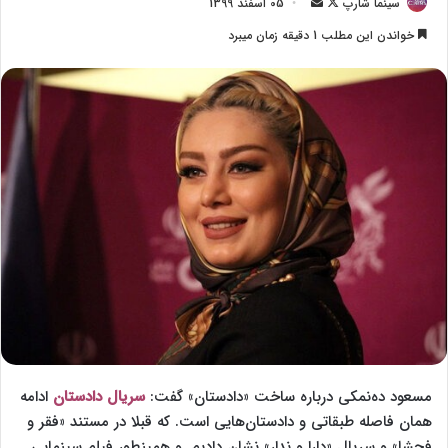
سینما شارپ
F
ا
05 اسفند 1399
o
ر
خواندن این مطلب 1 دقیقه زمان میبرد
l
س
l
ا
o
ل
w
ا
o
ی
n
م
X
ی
ل
مسعود ده‌نمکی درباره ساخت «دادستان» گفت:
سریال دادستان
ادامه
همان فاصله طبقاتی و دادستان‌هایی است. که قبلا در مستند «فقر و
فحشا» و سریال «دارا و ندار» نشان دادیم. و همینطور فیلم سینمایی