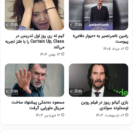
ی
ش
ا
ز
٢
٠
رامین ناصرنصیر به «دیوار دفاعی»
کیم ته ری روز اول تدریس در
٠
پیوست
Curtain Up, Class را با طنز تجربه
م
می‌کند
02 مرداد 1405
ی
13 بهمن 1404
ل
ی
و
ن
ت
و
م
ا
بازی کیانو ریوز در فیلم روبن
مسعود ده‌نمکی پیشنهاد ساخت
ن
اوستلوند سوئدی
سریال ماورایی گرفت
د
02 اردیبهشت 1403
12 فروردین 1403
ر
س
ا