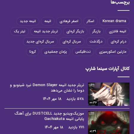
برچسب‌ها
Korean drama
اسکار
اصغر فرهادی
انیمه
انیمه جدید
انیمه فانتزی
بازیگر
بازیگر کره‌ای
تریلر جدید انیمه
تیتر یک
درام کره‌ای
درگذشت
سریال کره‌ای
سریال کره‌ای جدید
مارتین اسکورسیزی
نت‌فلیکس
پژمان جمشیدی
کرونا
کانال آپارات سینما شارپ
تریلر جدید انیمه Demon Slayer نبرد شینوبو و
دوما را نشان می‌دهد
578 بازدید
18 مهر 1404
00:36
موزیک‌ویدیو جدید DUSTCELL برای آهنگ
پایانی انیمه Gachiakuta
771 بازدید
18 مهر 1404
01:39