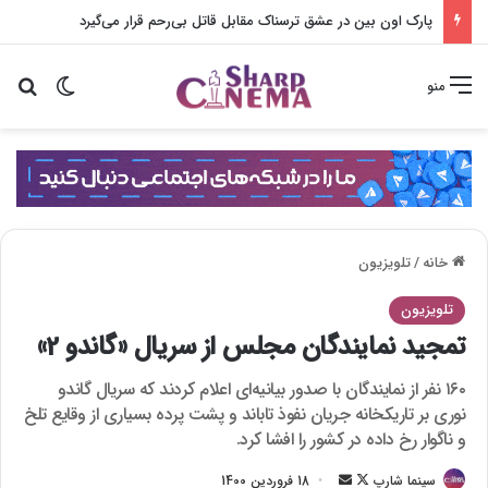
پارک اون بین در عشق ترسناک مقابل قاتل بی‌رحم قرار می‌گیرد
تغییر پو
جس
منو
خانه
/
تلویزیون
تلویزیون
تمجید نمایندگان مجلس از سریال «گاندو 2»
۱۶۰ نفر از نمایندگان با صدور بیانیه‌ای اعلام کردند که سریال گاندو
نوری بر تاریکخانه جریان نفوذ تاباند و پشت پرده بسیاری از وقایع تلخ
و ناگوار رخ داده در کشور را افشا کرد.
سینما شارپ
F
ا
18 فروردین 1400