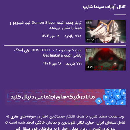
کانال آپارات سینما شارپ
تریلر جدید انیمه Demon Slayer نبرد شینوبو و
دوما را نشان می‌دهد
578 بازدید
18 مهر 1404
00:36
موزیک‌ویدیو جدید DUSTCELL برای آهنگ
پایانی انیمه Gachiakuta
771 بازدید
18 مهر 1404
01:39
وب سایت سینما شارپ با هدف انتشار جدیدترین اخبار در حوضه‌های هنری که
شامل:سینمای ایران، جهان، تئاتر، تلویزیون و نمایش خانگی ایجاد شده است که
بتواند در کسری از زمان ممکن اخبار را به مخاطبان خود منتقل کند.