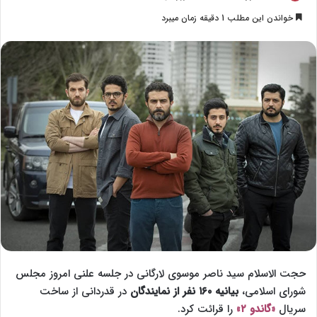
o
ر
خواندن این مطلب 1 دقیقه زمان میبرد
l
س
l
ا
o
ل
w
ا
o
ی
n
م
X
ی
ل
حجت الاسلام سید ناصر موسوی لارگانی در جلسه علنی امروز مجلس
شورای اسلامی،
بیانیه ۱۶۰ نفر از نمایندگان
در قدردانی از ساخت
سریال
«گاندو ۲»
را قرائت کرد.