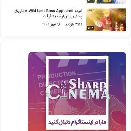
01:47
انیمه A Wild Last Boss Appeared تاریخ
پخش و تریلر جدید گرفت
359 بازدید
18 مهر 1404
01:12