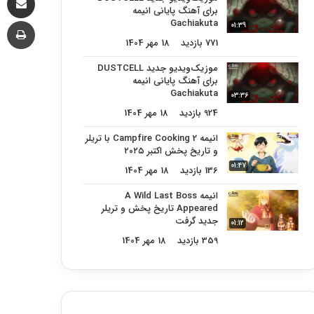
برای آهنگ پایانی انیمه
چا
Gachiakuta
01:39
771 بازدید
18 مهر 1404
موزیک‌ویدیو جدید DUSTCELL
برای آهنگ پایانی انیمه
Gachiakuta
03:36
924 بازدید
18 مهر 1404
انیمه Campfire Cooking 2 با تریلر
و تاریخ پخش اکتبر ۲۰۲۵
01:47
136 بازدید
18 مهر 1404
انیمه A Wild Last Boss
Appeared تاریخ پخش و تریلر
جدید گرفت
01:12
359 بازدید
18 مهر 1404