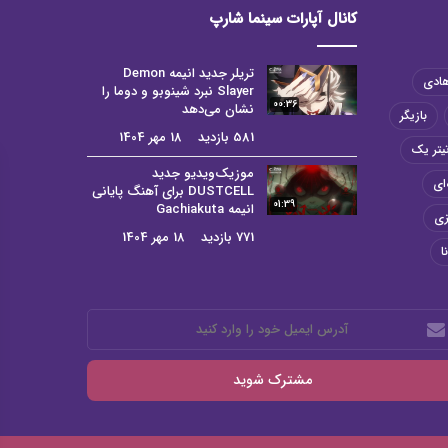
کانال آپارات سینما شارپ
تریلر جدید انیمه Demon
هادی
Slayer نبرد شینوبو و دوما را
00:36
نشان می‌دهد
بازیگر
581 بازدید
18 مهر 1404
یتر یک
موزیک‌ویدیو جدید
ای
DUSTCELL برای آهنگ پایانی
01:39
انیمه Gachiakuta
زی
771 بازدید
18 مهر 1404
ا
رس
میل
د
رد
ید