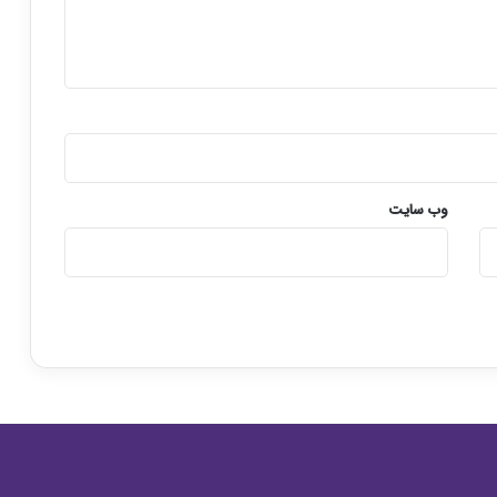
ن
و
ی
س
ف
ا
ر
س
ی
وب‌ سایت
ا
خ
ت
ص
ا
ص
ی
)