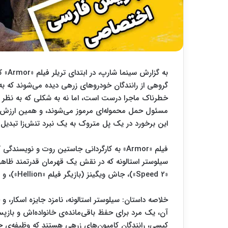
به گز
گروهی از رانندگان خودروهای زرهی دیده می‌شوند که 
خطرناک ماجرا درست است، اما نه به شکلی که به نظر می
مسئول حمل محموله‌ای مرموز می‌شوند، و همین ارزش با
این برخورد در یک پل متروک به یک نبرد تنش‌زا تبدیل 
فیلم «Armor» به کارگردانی جاستین روت و نوی
سیلوستر استالونه که در نقش یک قهرمان قدرتمند ظاهر 
«Speed 2»)، جاش ویگینز (بازیگر فیلم «Hellion»)، و دش میهوک (بازیگر سریال «Ray Donovan») را به همراه دارد.
خلاصه داستان: سیلوستر استالونه، نامزد جایزه اسکار، 
آن، یک مرد برای حفظ باقی‌مانده‌ی خانواده‌اش و باز
کیسی، رانندگان کامیون‌های زرهی هستند که وظیفه‌ی 