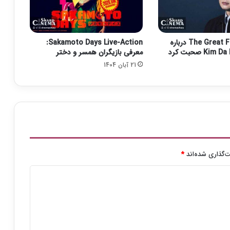
ب
ا
ز
ی
کارگردان The Great Flood درباره
Sakamoto Days Live-Action:
ج
معرفی بازیگران همسر و دختر
و
21 آبان 1404
د
ل
ا
م
ن
ت
ش
ر
ش
‌گذاری شده‌اند
*
د
(
ب
ا
ز
ی
ر