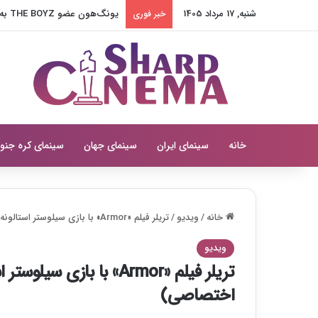
شنبه, 17 مرداد 1405
یونگ‌هون عضو THE BOYZ به آژانس جدید پیوست
خبر فوری
خانه
سینمای ایران
سینمای جهان
سینمای کره جنو
خانه
/
ویدیو
/
تریلر فیلم «Armor» با بازی سیلوستر استالونه منتشر شد (با زیرنویس فارسی اختصاصی)
ویدیو
تریلر فیلم «Armor» با با
اختصاصی)