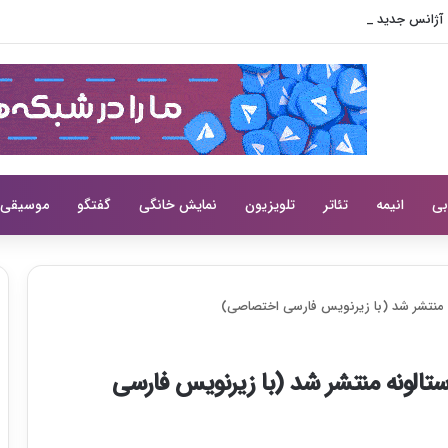
بی
انیمه
تئاتر
تلویزیون
نمایش خانگی
گفتگو
موسیقی
زی سیلوستر استالونه منتشر شد (با زیرنویس فارسی