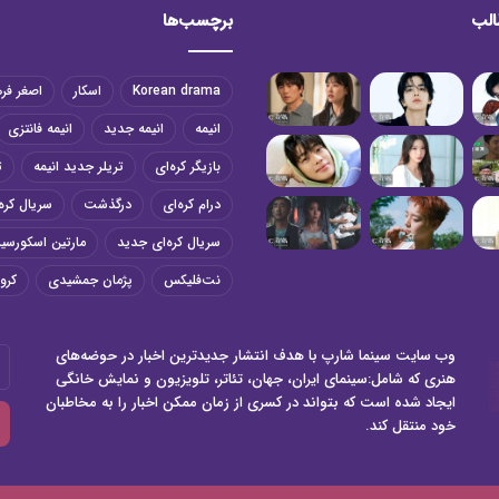
الب
برچسب‌ها
Korean drama
اسکار
اصغر فر
انیمه
انیمه جدید
انیمه فانتزی
بازیگر کره‌ای
تریلر جدید انیمه
ت
درام کره‌ای
درگذشت
سریال کره‌
سریال کره‌ای جدید
مارتین اسکورسی
نت‌فلیکس
پژمان جمشیدی
کرون
وب سایت سینما شارپ با هدف انتشار جدیدترین اخبار در حوضه‌های
آد
هنری که شامل:سینمای ایران، جهان، تئاتر، تلویزیون و نمایش خانگی
ای
ایجاد شده است که بتواند در کسری از زمان ممکن اخبار را به مخاطبان
خو
خود منتقل کند.
را
وا
کن