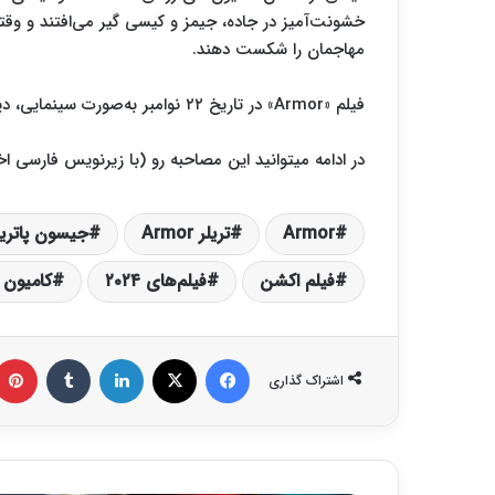
خشونت‌آمیز در جاده، جیمز و کیسی گیر می‌افتند و وقت
مهاجمان را شکست دهند.
فیلم «Armor» در تاریخ ۲۲ نوامبر به‌صورت سینمایی، دیجیتال و از طریق VOD توسط Lionsgate منتشر خواهد شد.
در ادامه میتوانید این مصاحبه رو (با زیرنویس فارسی
Armor
تریلر Armor
جیسون پاتر
فیلم اکشن
فیلم‌های ۲۰۲۴
کامیون 
فیس بوک
X
لینکدین
‫تامبلر
اشتراک گذاری