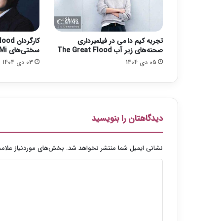
4
9
"
ر
تجربه کیم دا می در فیلمبرداری
ی
صحنه‌های زیر آب The Great Flood
سختی‌های Kim Da Mi صحبت کرد
س
05 دی 1404
03 دی 1404
ک‌
پ
ذ
ی
ر
ت
دیدگاهتان را بنویسید
ر
ی
ن
نشانی ایمیل شما منتشر نخواهد شد.
بخش‌های موردنیاز علامت
ف
د
ی
ل
ی
م
د
د
و
گ
ر