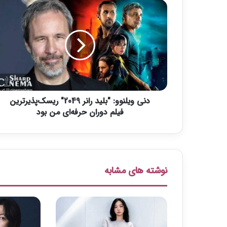
د
ن
ی
و
ی
ل
ن
و
و
دنی ویلنوو: "بلید رانر 2049" ریسک‌پذیرترین
:
"
فیلم دوران حرفه‌ای من بود
ب
ل
ی
د
ر
نوشته های مشابه
ا
ن
ر
2
0