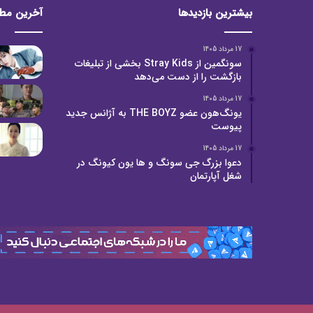
بیشترین بازدیدها
آخرین مط
17 مرداد 1405
سونگمین از Stray Kids بخشی از تبلیغات
بازگشت را از دست می‌دهد
17 مرداد 1405
یونگ‌هون عضو THE BOYZ به آژانس جدید
پیوست
17 مرداد 1405
دعوا بزرگ جی سونگ و ها یون کیونگ در
شغل آپارتمان