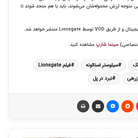
ی متوجه ارزش محموله‌شان می‌شوند، باید با هم متحد شوند تا
 اختصاصی)
سینما شارپ
مشاهده کنید.
یک
سیلوستر استالونه
فیلم Lionsgate
زرهی
نبرد در پل
‫پین‌ترست
‫رددیت
پیام رسان
اشتراک گذاری از طریق ایمیل
چاپ