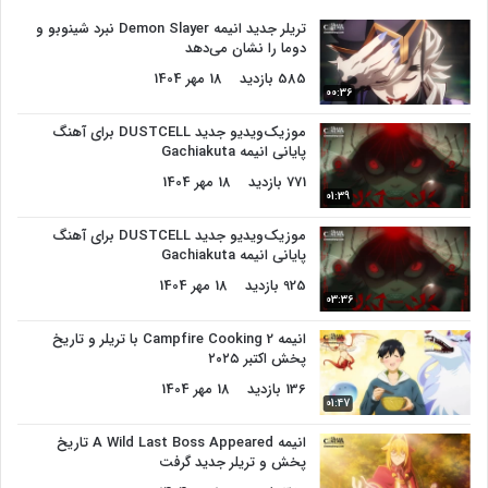
تریلر جدید انیمه Demon Slayer نبرد شینوبو و
دوما را نشان می‌دهد
585 بازدید
18 مهر 1404
00:36
موزیک‌ویدیو جدید DUSTCELL برای آهنگ
پایانی انیمه Gachiakuta
771 بازدید
18 مهر 1404
01:39
موزیک‌ویدیو جدید DUSTCELL برای آهنگ
پایانی انیمه Gachiakuta
925 بازدید
18 مهر 1404
03:36
انیمه Campfire Cooking 2 با تریلر و تاریخ
پخش اکتبر ۲۰۲۵
136 بازدید
18 مهر 1404
01:47
انیمه A Wild Last Boss Appeared تاریخ
پخش و تریلر جدید گرفت