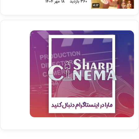
360 بازدید
18 مهر 1404
01:12