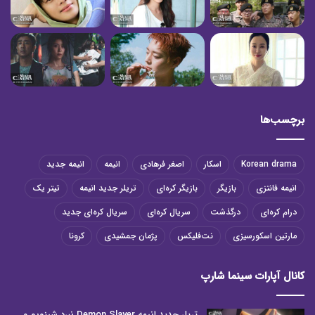
برچسب‌ها
Korean drama
اسکار
اصغر فرهادی
انیمه
انیمه جدید
انیمه فانتزی
بازیگر
بازیگر کره‌ای
تریلر جدید انیمه
تیتر یک
درام کره‌ای
درگذشت
سریال کره‌ای
سریال کره‌ای جدید
مارتین اسکورسیزی
نت‌فلیکس
پژمان جمشیدی
کرونا
کانال آپارات سینما شارپ
تریلر جدید انیمه Demon Slayer نبرد شینوبو و