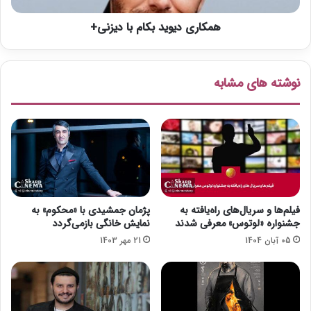
چ
و
ا
همکاری دیوید بکام با دیزنی+
ی
ل
د
ش
ب
«
ک
نوشته های مشابه
د
ا
ر
م
آ
ب
م
ا
د
د
م
ی
ش
ز
ر
ن
و
ی
فیلم‌ها و سریال‌های راه‌یافته به
پژمان جمشیدی با «محکوم» به
ع
+
جشنواره «لوتوس» معرفی شدند
نمایش خانگی بازمی‌گردد
»
05 آبان 1404
21 مهر 1403