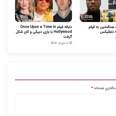
ر
ن
چ
ر
ا
بدالمتین به فیلم
دنباله فیلم Once Upon a Time in
ل
Hollywood با بازی دبیکی و کان شکل
"
گرفت
م
10 خرداد 1404
ی‌
ش
و
د
‌گذاری شده‌اند
*