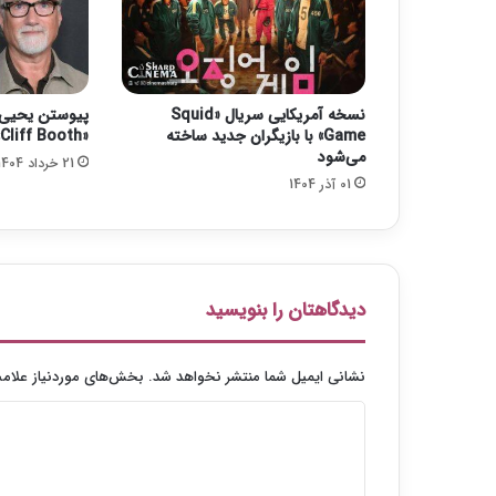
س
ی
ک
ر
و
نسخه آمریکایی سریال «Squid
پیوستن یحیی ع
ن
Game» با بازیگران جدید ساخته
«Cliff Booth» نتفلیکس
ا
می‌شود
21 خرداد 1404
د
01 آذر 1404
ر
ی
ا
ف
ت
ک
دیدگاهتان را بنویسید
ر
د
نشانی ایمیل شما منتشر نخواهد شد.
بخش‌های موردنیاز علامت
د
ی
د