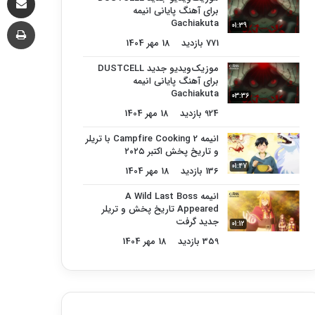
برای آهنگ پایانی انیمه
چا
Gachiakuta
01:39
771 بازدید
18 مهر 1404
موزیک‌ویدیو جدید DUSTCELL
برای آهنگ پایانی انیمه
Gachiakuta
03:36
924 بازدید
18 مهر 1404
انیمه Campfire Cooking 2 با تریلر
و تاریخ پخش اکتبر ۲۰۲۵
01:47
136 بازدید
18 مهر 1404
انیمه A Wild Last Boss
Appeared تاریخ پخش و تریلر
جدید گرفت
01:12
359 بازدید
18 مهر 1404