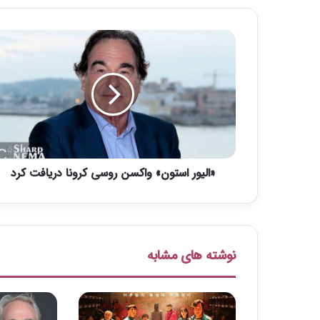
«
ا
ل
ی
و
ر
ا
س
ت
«الیور استون» واکسن روسی کرونا دریافت کرد
و
ن
»
و
ا
ک
نوشته های مشابه
س
ن
ر
و