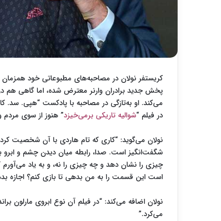
کریستفر نولان در مصاحبه‌های مطبوعاتی خود همزمان ب
پخش جدید برادران وارنر معترض شده، اما گاهی هم در م
می‌کند. او به‌تازگی در مصاحبه با پادکست “هپی. سد. کا
در فیلم “
شوالیه تاریکی برمی‌خیزد
” هنوز از سوی مردم و 
نولان می‌گوید: “کاری که تام هاردی با آن شخصیت کرد هن
شگفت‌انگیز است. صدا، رابطه‌ میان دیدن چشم و ابرو ب
چیزی را نشان دهد و چه چیزی را نه، و به یاد می‌آور
است این قسمت را به من بدهی تا بازی کنم؟ اجازه بده م
نولان اضافه می‌کند: “در فیلم آن نوع ابروی مارلون بران
می‌کرد.”