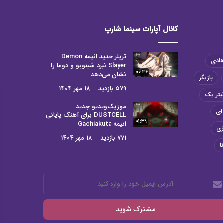
کانال آپارات سینما شارپ
تریلر جدید انیمه Demon
هادی
Slayer نبرد شینوبو و دوما را
00:36
نشان می‌دهد
بازیگر
579 بازدید
18 مهر 1404
یتر یک
موزیک‌ویدیو جدید
ای
DUSTCELL برای آهنگ پایانی
01:39
انیمه Gachiakuta
زی
771 بازدید
18 مهر 1404
ا
رس
میل
د
رد