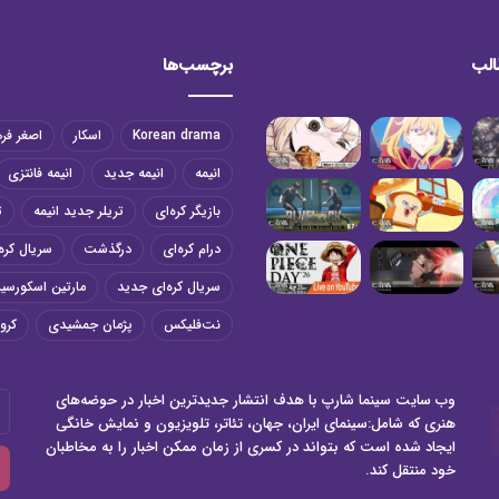
الب
برچسب‌ها
Korean drama
اسکار
اصغر فر
انیمه
انیمه جدید
انیمه فانتزی
بازیگر کره‌ای
تریلر جدید انیمه
ت
درام کره‌ای
درگذشت
سریال کره‌
سریال کره‌ای جدید
مارتین اسکورسی
نت‌فلیکس
پژمان جمشیدی
کرون
وب سایت سینما شارپ با هدف انتشار جدیدترین اخبار در حوضه‌های
آد
هنری که شامل:سینمای ایران، جهان، تئاتر، تلویزیون و نمایش خانگی
ای
ایجاد شده است که بتواند در کسری از زمان ممکن اخبار را به مخاطبان
خو
خود منتقل کند.
را
وا