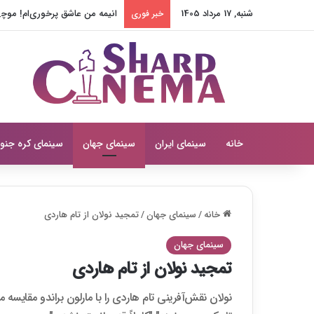
شنبه, 17 مرداد 1405
انیمه من عاشق پرخوری‌ام! موچی
خبر فوری
خانه
سینمای ایران
سینمای جهان
سینمای کره جنو
خانه
/
سینمای جهان
/
تمجید نولان از تام هاردی
سینمای جهان
تمجید نولان از تام هاردی
نولان نقش‌آفرینی تام هاردی را با مارلون براندو مقایسه 