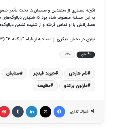
اگرچه بسیاری از منتقدین و سینماروها تحت تأثیر خص
به این مسئله معطوف شده بود که شنیدن دیالوگ‌های 
همکارانش با او تماس گرفته و از شنیده نشدن دیالوگ‌ها
نولان در بخش دیگری از مصاحبه از فیلم “بیگانه ۳” (Alien 3) “دیوید فینچر” ستایش می‌کند.
منبع
30نما
تام هاردی
دیوید فینچر
ستایش
مارلون براندو
مقایسه
فیس بوک
X
لینکدین
‫تامبلر
اشتراک گذاری