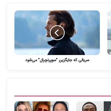
س
ر
ی
ا
ل
ی
ک
ه
ج
سریالی که جایگزین "سوپرنچرال" می‌شود
ا
ی
گ
ز
ی
ن
"
س
و
پ