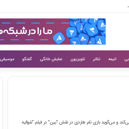
زوکی‌سان رسماً معرفی شد
بی
انیمه
تئاتر
تلویزیون
نمایش خانگی
گفتگو
موسیقی
می‌کند و می‌گوید بازی تام هاردی در نقش "بین" در فیلم "شوالیه