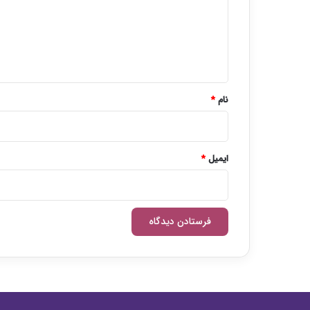
گ
ا
ه
*
نام
*
ایمیل
*