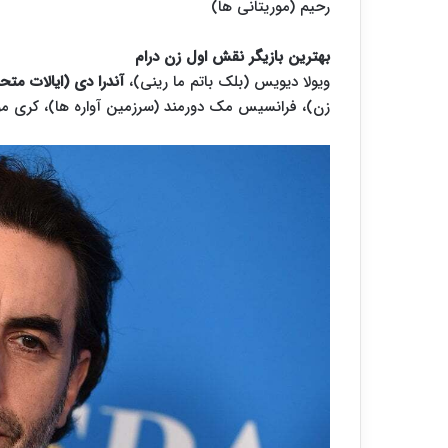
رحیم (موریتانی ها)
بهترین بازیگر نقش اول زن درام
ویولا دیویس (بلک باتم ما رینی)،
آندرا دی (ایالات متحد
زن)، فرانسیس مک دورمند (سرزمین آواره ها)، کری م