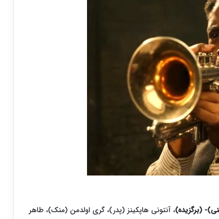
ی)- (برگزیده)
، آنتونی هاپکینز (پدر)، گری اولدمن (منک)، طاهر