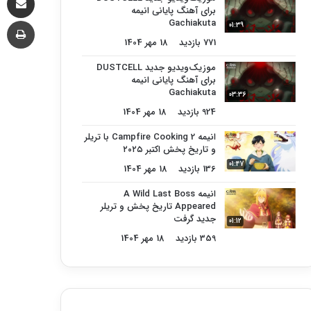
برای آهنگ پایانی انیمه
چا
Gachiakuta
01:39
771 بازدید
18 مهر 1404
موزیک‌ویدیو جدید DUSTCELL
برای آهنگ پایانی انیمه
Gachiakuta
03:36
924 بازدید
18 مهر 1404
انیمه Campfire Cooking 2 با تریلر
و تاریخ پخش اکتبر ۲۰۲۵
01:47
136 بازدید
18 مهر 1404
انیمه A Wild Last Boss
Appeared تاریخ پخش و تریلر
جدید گرفت
01:12
359 بازدید
18 مهر 1404