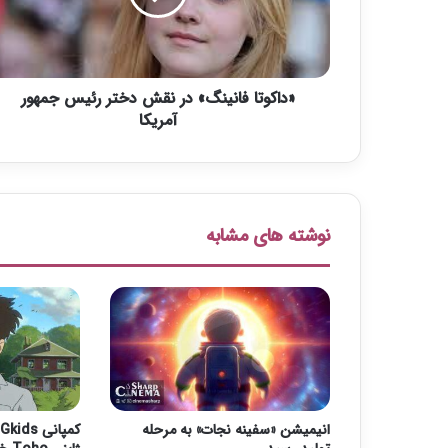
ت
ا
ف
ا
«داکوتا فانینگ» در نقش دختر رئیس جمهور
ن
ی
آمریکا
ن
گ
»
د
ر
نوشته های مشابه
ن
ق
ش
د
خ
ت
ر
ر
ئ
انیمیشن «سفینه نجات» به مرحله
ک
ی