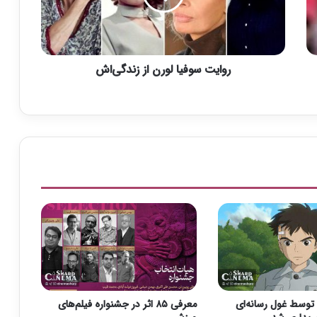
س
و
ف
ی
روایت سوفیا لورن از زندگی‌اش
ا
ل
و
ر
ن
ا
ز
ز
ن
د
گ
ی‌
ا
ش
مپانی Gkids توسط غول رسانه‌ای
معرفی ۸۵ اثر در جشنواره فیلم‌های