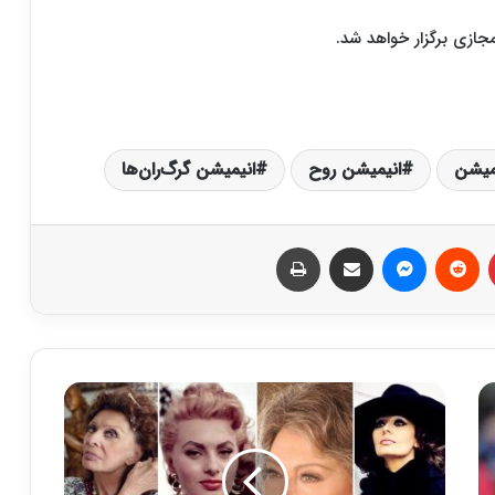
میشن
انیمیشن روح
انیمیشن گرگ‌ران‌ها
‫پین‌ترست
‫رددیت
پیام رسان
اشتراک گذاری از طریق ایمیل
چاپ
ر
و
ا
ی
ت