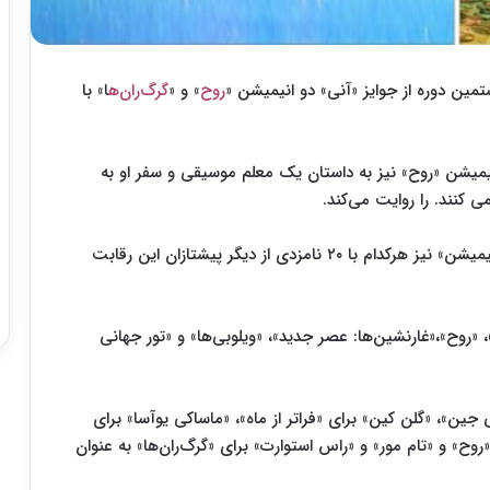
مین دوره از جوایز «آنی» دو انیمیشن «
روح
» و «
گرگ‌ران‌ه
ا» با
۱۶ را روایت می‌کند. و انیمیشن «روح» نیز به داستان یک معلم موسیقی و سفر او به
 کنند. را روایت می‌کند.
نتفلیکس با ۴۰ بار نامزدی، «پیکسار» و «دریم وورکس انیمیشن» نیز هرکدام با ۲۰ نامزدی از دیگر پیشتازان این رقابت‌
 «روح»،«غارنشین‌ها: عصر جدید»، «ویلوبی‌ها» و «تور جهانی
 جین»، «گلن کین» برای «فراتر از ماه»، «ماساکی یوآسا» برای
وح» و «تام مور» و «راس استوارت» برای «گرگ‌ران‌ها» به عنوان