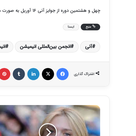
چهل و هشتمین دوره از جوایز آنی ۱۶ آوریل به صورت مجازی برگزار خواهد شد.
منبع
ایسنا
آنی
انجمن بین‌المللی انیمیشن
انی
فیس بوک
X
لینکدین
‫تامبلر
اشتراک گذاری
«
د
ا
ک
و