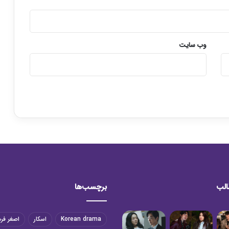
وب‌ سایت
الب
برچسب‌ها
Korean drama
اسکار
اصغر فر