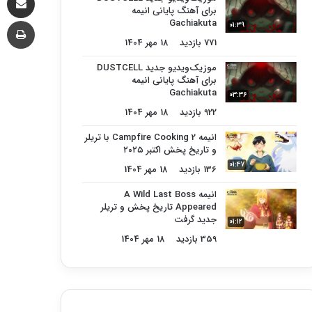
برای آهنگ پایانی انیمه
چا
Gachiakuta
01:39
771 بازدید
18 مهر 1404
موزیک‌ویدیو جدید DUSTCELL
برای آهنگ پایانی انیمه
Gachiakuta
03:36
922 بازدید
18 مهر 1404
انیمه Campfire Cooking 2 با تریلر
و تاریخ پخش اکتبر ۲۰۲۵
01:47
136 بازدید
18 مهر 1404
انیمه A Wild Last Boss
Appeared تاریخ پخش و تریلر
جدید گرفت
01:12
359 بازدید
18 مهر 1404