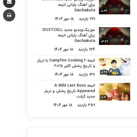
برای آهنگ پایانی انیمه
چا
Gachiakuta
01:39
771 بازدید
18 مهر 1404
موزیک‌ویدیو جدید DUSTCELL
برای آهنگ پایانی انیمه
Gachiakuta
03:36
924 بازدید
18 مهر 1404
انیمه Campfire Cooking 2 با تریلر
و تاریخ پخش اکتبر ۲۰۲۵
01:47
136 بازدید
18 مهر 1404
انیمه A Wild Last Boss
Appeared تاریخ پخش و تریلر
جدید گرفت
01:12
359 بازدید
18 مهر 1404