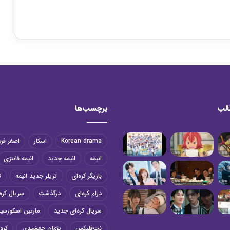
الب
برچسب‌ها
Korean drama
اسکار
اصغر فر
انیمه
انیمه جدید
انیمه فانتزی
بازیگر کره‌ای
تریلر جدید انیمه
ت
درام کره‌ای
درگذشت
سریال کره‌
سریال کره‌ای جدید
مارتین اسکورسی
نت‌فلیکس
پژمان جمشیدی
کرون