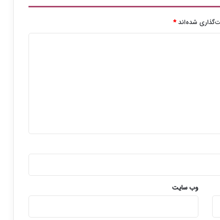
ق
ر
‌گذاری شده‌اند
*
ا
ر
م
ی‌
گ
ی
ر
ن
د
وب‌ سایت