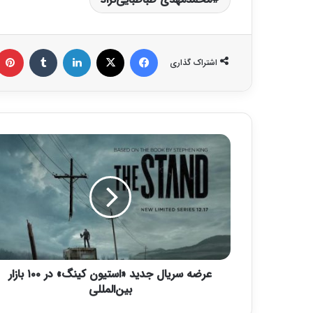
فیس بوک
X
لینکدین
‫تامبلر
اشتراک گذاری
ع
ر
ض
ه
س
ر
ی
ا
ل
عرضه سریال جدید «استیون کینگ» در ۱۰۰ بازار
ج
د
بین‌المللی
ی