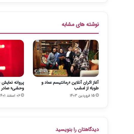
د
«
ا
س
نوشته های مشابه
ت
ی
و
ن
ک
ی
ن
گ
»
آغاز اکران آنلاین «رمانتیسم عماد و
پروانه نمایش ب
د
طوبا» از امشب
وحشی» صادر 
ر
15 فروردین 1403
06 اسفند 1401
۱
۰
۰
ب
ا
ز
دیدگاهتان را بنویسید
ا