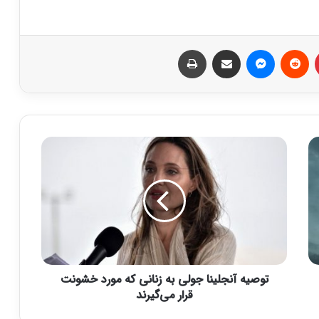
‫پین‌ترست
‫رددیت
پیام رسان
اشتراک گذاری از طریق ایمیل
چاپ
ت
و
ص
ی
ه
آ
ن
ج
ل
توصیه آنجلینا جولی به زنانی که مورد خشونت
ی
ن
قرار می‌گیرند
ا