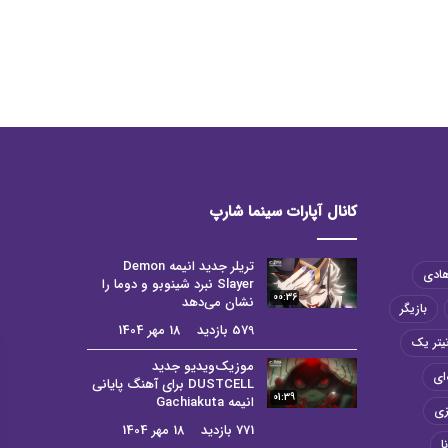
کانال آپارات سینما شارپ
تریلر جدید انیمه Demon
هادی
Slayer نبرد شینوبو و دوما را
00:36
نشان می‌دهد
بازیگر
579 بازدید
18 مهر 1404
یتر یک
موزیک‌ویدیو جدید
ای
DUSTCELL برای آهنگ پایانی
01:39
انیمه Gachiakuta
زی
771 بازدید
18 مهر 1404
ا