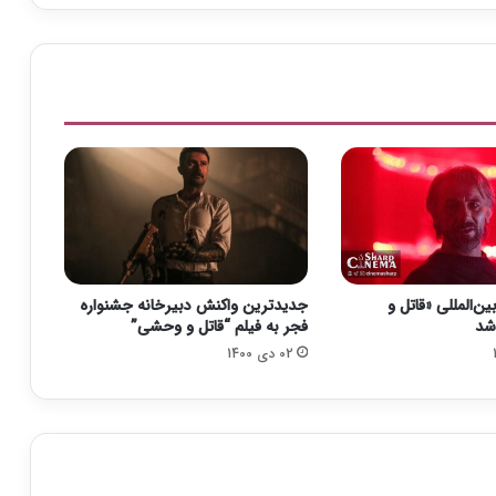
ج
و
ل
ی
ب
ه
ز
ن
ا
ن
ی
ک
ه
ین‌المللی «قاتل و
جدیدترین واکنش دبیرخانه جشنواره
م
شد
فجر به فیلم “قاتل و وحشی”
و
02 دی 1400
ر
د
خ
ش
و
ن
ت