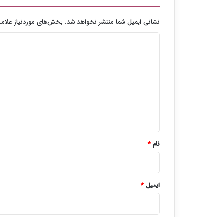
ر
ب
نشانی ایمیل شما منتشر نخواهد شد.
بخش‌های موردنیاز علامت
ی
د
ن‌
ا
ی
ل
د
م
ل
گ
ل
ا
ی
ه
*
نام
*
ایمیل
*