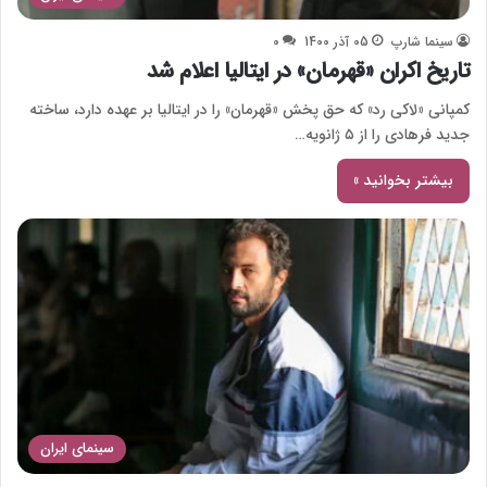
سینما شارپ
05 آذر 1400
0
تاریخ اکران «قهرمان» در ایتالیا اعلام شد
کمپانی «لاکی رد» که حق پخش «قهرمان» را در ایتالیا بر عهده دارد، ساخته
جدید فرهادی را از ۵ ژانویه…
بیشتر بخوانید »
سینمای ایران