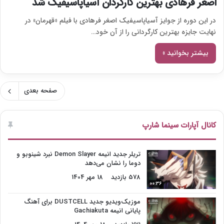
اصغر فرهادی بهترین کارگردان آسیاپاسیفیک شد
در این دوره از جوایز آسیاپاسیفیک اصغر فرهادی با فیلم «قهرمان» در
نهایت جایزه بهترین کارگردانی را از آن خود…
بیشتر بخوانید »
صفحه بعدی
کانال آپارات سینما شارپ
تریلر جدید انیمه Demon Slayer نبرد شینوبو و
دوما را نشان می‌دهد
578 بازدید
18 مهر 1404
00:36
موزیک‌ویدیو جدید DUSTCELL برای آهنگ
پایانی انیمه Gachiakuta