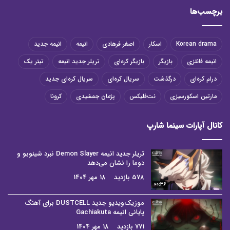
برچسب‌ها
Korean drama
اسکار
اصغر فرهادی
انیمه
انیمه جدید
انیمه فانتزی
بازیگر
بازیگر کره‌ای
تریلر جدید انیمه
تیتر یک
درام کره‌ای
درگذشت
سریال کره‌ای
سریال کره‌ای جدید
مارتین اسکورسیزی
نت‌فلیکس
پژمان جمشیدی
کرونا
کانال آپارات سینما شارپ
تریلر جدید انیمه Demon Slayer نبرد شینوبو و
دوما را نشان می‌دهد
578 بازدید
18 مهر 1404
00:36
موزیک‌ویدیو جدید DUSTCELL برای آهنگ
پایانی انیمه Gachiakuta
771 بازدید
18 مهر 1404