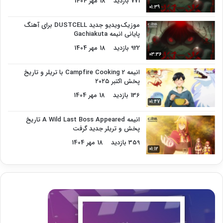
771 بازدید
18 مهر 1404
01:39
موزیک‌ویدیو جدید DUSTCELL برای آهنگ
پایانی انیمه Gachiakuta
922 بازدید
18 مهر 1404
03:36
انیمه Campfire Cooking 2 با تریلر و تاریخ
پخش اکتبر ۲۰۲۵
136 بازدید
18 مهر 1404
01:47
انیمه A Wild Last Boss Appeared تاریخ
پخش و تریلر جدید گرفت
359 بازدید
18 مهر 1404
01:12